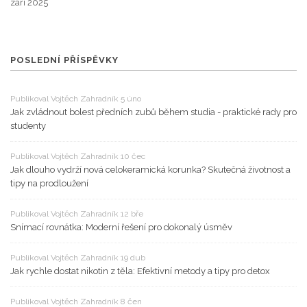
září 2025
POSLEDNÍ PŘÍSPĚVKY
Publikoval Vojtěch Zahradník 5 úno
Jak zvládnout bolest předních zubů během studia - praktické rady pro
studenty
Publikoval Vojtěch Zahradník 10 čec
Jak dlouho vydrží nová celokeramická korunka? Skutečná životnost a
tipy na prodloužení
Publikoval Vojtěch Zahradník 12 bře
Snímací rovnátka: Moderní řešení pro dokonalý úsměv
Publikoval Vojtěch Zahradník 19 dub
Jak rychle dostat nikotin z těla: Efektivní metody a tipy pro detox
Publikoval Vojtěch Zahradník 8 čen