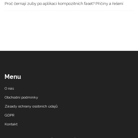
Proč černají zuby po aplikaci kompozitních faset? Příčiny a řešení
Menu
O nás
Obchodní podmínky
Zásady ochrany osobních údajů
GDPR
Kontakt