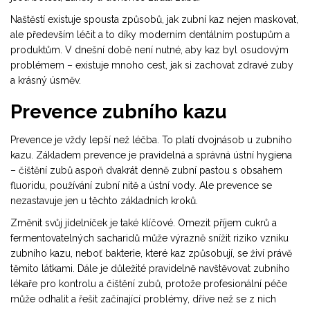
Naštěstí existuje spousta způsobů, jak zubní kaz nejen maskovat,
ale především léčit a to díky moderním dentálním postupům a
produktům. V dnešní době není nutné, aby kaz byl osudovým
problémem – existuje mnoho cest, jak si zachovat zdravé zuby
a krásný úsměv.
Prevence zubního kazu
Prevence je vždy lepší než léčba. To platí dvojnásob u zubního
kazu. Základem prevence je pravidelná a správná ústní hygiena
– čištění zubů aspoň dvakrát denně zubní pastou s obsahem
fluoridu, používání zubní nitě a ústní vody. Ale prevence se
nezastavuje jen u těchto základních kroků.
Změnit svůj jídelníček je také klíčové. Omezit příjem cukrů a
fermentovatelných sacharidů může výrazně snížit riziko vzniku
zubního kazu, neboť bakterie, které kaz způsobují, se živí právě
těmito látkami. Dále je důležité pravidelně navštěvovat zubního
lékaře pro kontrolu a čištění zubů, protože profesionální péče
může odhalit a řešit začínající problémy, dříve než se z nich