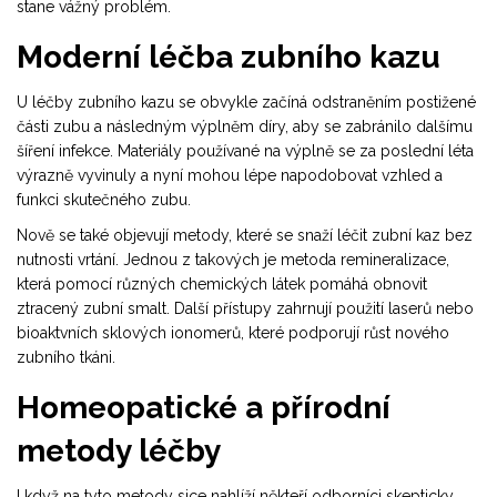
stane vážný problém.
Moderní léčba zubního kazu
U léčby zubního kazu se obvykle začíná odstraněním postižené
části zubu a následným výplněm díry, aby se zabránilo dalšímu
šíření infekce. Materiály používané na výplně se za poslední léta
výrazně vyvinuly a nyní mohou lépe napodobovat vzhled a
funkci skutečného zubu.
Nově se také objevují metody, které se snaží léčit zubní kaz bez
nutnosti vrtání. Jednou z takových je metoda remineralizace,
která pomocí různých chemických látek pomáhá obnovit
ztracený zubní smalt. Další přístupy zahrnují použití laserů nebo
bioaktvních sklových ionomerů, které podporují růst nového
zubního tkáni.
Homeopatické a přírodní
metody léčby
I když na tyto metody sice nahlíží někteří odborníci skepticky,