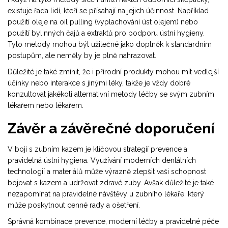
existuje řada lidí, kteří se přísahají na jejich účinnost. Například
použití oleje na oil pulling (vyplachování úst olejem) nebo
použití bylinných čajů a extraktů pro podporu ústní hygieny.
Tyto metody mohou být užitečné jako doplněk k standardním
postupům, ale neměly by je plně nahrazovat.
Důležité je také zmínit, že i přírodní produkty mohou mít vedlejší
účinky nebo interakce s jinými léky, takže je vždy dobré
konzultovat jakékoli alternativní metody léčby se svým zubním
lékařem nebo lékařem.
Závěr a závěrečné doporučení
V boji s zubním kazem je klíčovou strategií prevence a
pravidelná ústní hygiena. Využívání moderních dentálních
technologií a materiálů může výrazně zlepšit vaši schopnost
bojovat s kazem a udržovat zdravé zuby. Avšak důležité je také
nezapomínat na pravidelné návštěvy u zubního lékaře, který
může poskytnout cenné rady a ošetření.
Správná kombinace prevence, moderní léčby a pravidelné péče