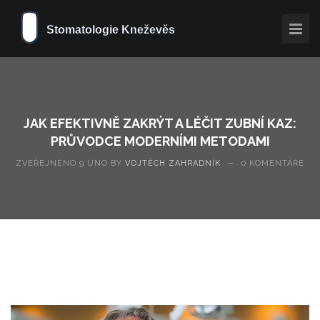
JAK EFEKTIVNĚ ZAKRÝT A LÉČIT ZUBNÍ KAZ:
PRŮVODCE MODERNÍMI METODAMI
ZVEŘEJNĚNO 9 ÚNO BY
VOJTĚCH ZAHRADNÍK
—
0 KOMENTÁŘE