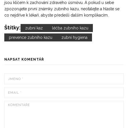
jsou klíčem k zachování zdravého úsměvu. A pokud u sebe
zpozorujete první známky zubního kazu, neotálejte a hlaste se
co nejdříve k lékaři, abyste předešli dalším komplikacím.
Štítky:
zubní kaz
léčba zubního kazu
prevence zubního kazu
zubní hygiena
NAPSAT KOMENTÁŘ