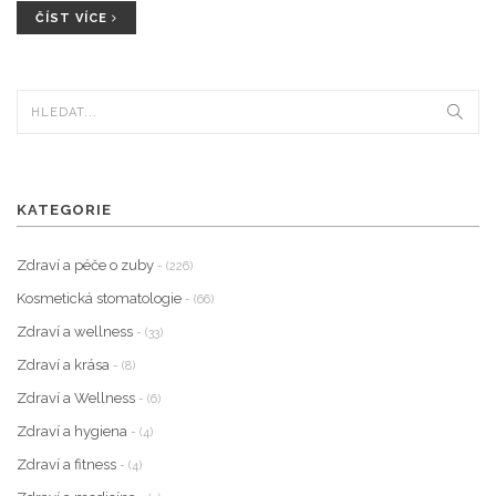
možnost je pro vás nejlepší.
ČÍST VÍCE
KATEGORIE
Zdraví a péče o zuby
- (226)
Kosmetická stomatologie
- (66)
Zdraví a wellness
- (33)
Zdraví a krása
- (8)
Zdraví a Wellness
- (6)
Zdraví a hygiena
- (4)
Zdraví a fitness
- (4)