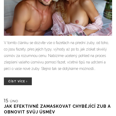
V tomto článku se dozvíte vše o fazetách na přední zuby, od toho,
co jsou fazety, přes jejich typy, výhody až po to, jak získat skvělý
úsměv za rozumnou cenu. Nabízíme ucelený pohled na proces
zlepšení vašeho úsměvu pomocí fazet, včetně tipů na udržení a
péči o vaše nové zuby. Stejně tak se dotýkáme možnosti
financování a odpovídáme na časté dotazy, abyste mohli učinit
informované rozhodnutí.
ČÍST VÍCE
15
ÚNO
JAK EFEKTIVNĚ ZAMASKOVAT CHYBĚJÍCÍ ZUB A
OBNOVIT SVŮJ ÚSMĚV