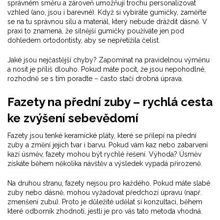
správném směru a zároveň umožňují trochu personalizovat
vzhled (ano, jsou i barevné). Když si vybíráte gumičky, zaměřte
se na tu správnou sílu a materiál, který nebude dráždit dásně. V
praxi to znamená, že silnější gumičky používáte jen pod
dohledem ortodontisty, aby se nepřetížila čelist.
Jaké jsou nejčastější chyby? Zapomínat na pravidelnou výměnu
a nosit je příliš dlouho. Pokud máte pocit, že jsou nepohodlné,
rozhodně se s tím poradte – často stačí drobná úprava.
Fazety na přední zuby – rychlá cesta
ke zvýšení sebevědomí
Fazety jsou tenké keramické pláty, které se přilepí na přední
zuby a změní jejich tvar i barvu. Pokud vám kaz nebo zabarvení
kazí úsměv, fazety mohou být rychlé řešení. Výhoda? Úsměv
získáte během několika návštěv a výsledek vypadá přirozeně.
Na druhou stranu, fazety nejsou pro každého. Pokud máte slabé
zuby nebo dásně, mohou vyžadovat předchozí úpravu (např.
zmenšení zubu). Proto je důležité udělat si konzultaci, během
které odborník zhodnotí, jestli je pro vás tato metoda vhodná.