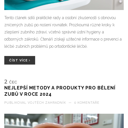
Tento článek sdílí praktické rady a osobní zkušenosti s obnovou
zničených zubů po nošení rovnátek. Prozkoumá různé kroky k
zlepšení zubního zdraví, včetně správné ústní hygieny a
odborných zákroků. Čtenáři získají užitečné informace o prevenci a
léčbě zubních problémů po ortodontické léčbě.
ČÍST VÍCE
2
ČEC
NEJLEPŠÍ METODY A PRODUKTY PRO BĚLENÍ
ZUBŮ V ROCE 2024
PUBLIKOVAL
VOJTĚCH ZAHRADNÍK
—
0 KOMENTÁŘE