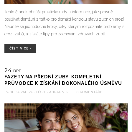
Tento článek přináší praktické rady a informace, jak správně
používat dentální zrcátko pro domácí kontrolu stavu zubních erozí.
Naučíte se jednoduché kroky, díky kterým rozpoznáte problémy s
erozí zubů, a získáte tipy pro zachování zdravých zubů.
ČÍST VÍCE
24
BŘE
FAZETY NA PŘEDNÍ ZUBY: KOMPLETNÍ
PRŮVODCE K ZÍSKÁNÍ DOKONALÉHO ÚSMĚVU
PUBLIKOVAL
VOJTĚCH ZAHRADNÍK
—
0 KOMENTÁŘE