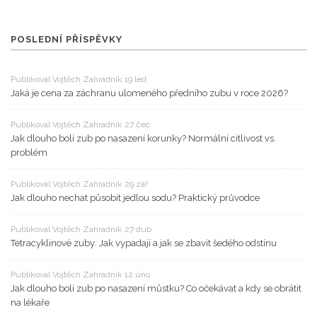
POSLEDNÍ PŘÍSPĚVKY
Publikoval Vojtěch Zahradník 19 led
Jaká je cena za záchranu ulomeného předního zubu v roce 2026?
Publikoval Vojtěch Zahradník 27 čec
Jak dlouho bolí zub po nasazení korunky? Normální citlivost vs.
problém
Publikoval Vojtěch Zahradník 29 zář
Jak dlouho nechat působit jedlou sodu? Praktický průvodce
Publikoval Vojtěch Zahradník 27 dub
Tetracyklinové zuby: Jak vypadají a jak se zbavit šedého odstínu
Publikoval Vojtěch Zahradník 12 úno
Jak dlouho bolí zub po nasazení můstku? Co očekávat a kdy se obrátit
na lékaře