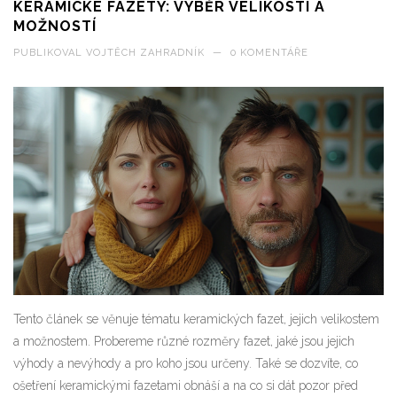
KERAMICKÉ FAZETY: VÝBĚR VELIKOSTÍ A
MOŽNOSTÍ
PUBLIKOVAL
VOJTĚCH ZAHRADNÍK
—
0 KOMENTÁŘE
Tento článek se věnuje tématu keramických fazet, jejich velikostem
a možnostem. Probereme různé rozměry fazet, jaké jsou jejich
výhody a nevýhody a pro koho jsou určeny. Také se dozvíte, co
ošetření keramickými fazetami obnáší a na co si dát pozor před