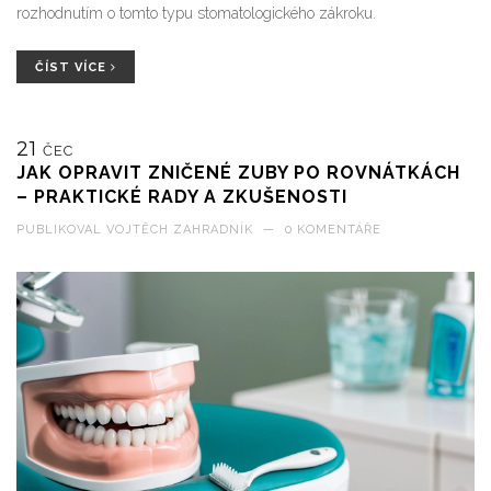
rozhodnutím o tomto typu stomatologického zákroku.
ČÍST VÍCE
21
ČEC
JAK OPRAVIT ZNIČENÉ ZUBY PO ROVNÁTKÁCH
– PRAKTICKÉ RADY A ZKUŠENOSTI
PUBLIKOVAL
VOJTĚCH ZAHRADNÍK
—
0 KOMENTÁŘE