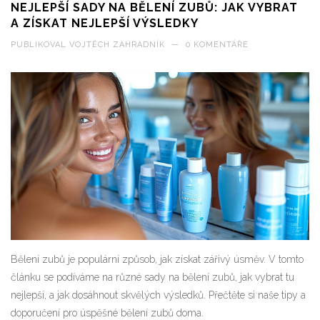
NEJLEPŠÍ SADY NA BĚLENÍ ZUBŮ: JAK VYBRAT
A ZÍSKAT NEJLEPŠÍ VÝSLEDKY
PUBLIKOVAL
VOJTĚCH ZAHRADNÍK
—
0 KOMENTÁŘE
Bělení zubů je populární způsob, jak získat zářivý úsměv. V tomto
článku se podíváme na různé sady na bělení zubů, jak vybrat tu
nejlepší, a jak dosáhnout skvělých výsledků. Přečtěte si naše tipy a
doporučení pro úspěšné bělení zubů doma.