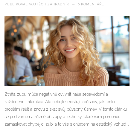
PUBLIKOVAL
VOJTĚCH ZAHRADNÍK
—
0 KOMENTÁŘE
Ztráta zubu může negativně ovlivnit naše sebevědomí a
každodenní interakce. Ale nebojte, existují způsoby, jak tento
problém řešit a znovu získat svůj půvabný úsměv. V tomto článku
se podíváme na různé přístupy a techniky, které vám pomohou
zamaskovat chybějící zub, a to vše s ohledem na estetický vzhled i
funkčnost. Od dočasných řešení po stálé protézy - zjistěte, která