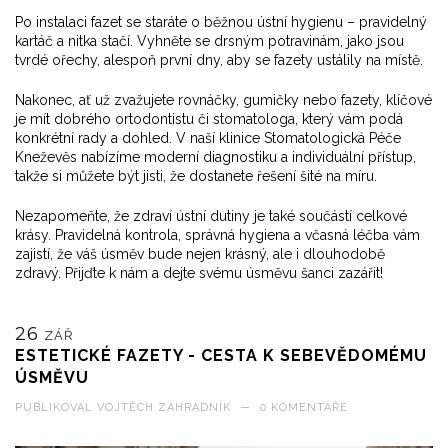
Po instalaci fazet se staráte o běžnou ústní hygienu – pravidelný
kartáč a nitka stačí. Vyhněte se drsným potravinám, jako jsou
tvrdé ořechy, alespoň první dny, aby se fazety ustálily na místě.
Nakonec, ať už zvažujete rovnáčky, gumičky nebo fazety, klíčové
je mít dobrého ortodontistu či stomatologa, který vám podá
konkrétní rady a dohled. V naší klinice Stomatologická Péče
Kneževěs nabízíme moderní diagnostiku a individuální přístup,
takže si můžete být jisti, že dostanete řešení šité na míru.
Nezapomeňte, že zdraví ústní dutiny je také součástí celkové
krásy. Pravidelná kontrola, správná hygiena a včasná léčba vám
zajistí, že váš úsměv bude nejen krásný, ale i dlouhodobě
zdravý. Přijďte k nám a dejte svému úsměvu šanci zazářit!
26
ZÁŘ
ESTETICKÉ FAZETY - CESTA K SEBEVĚDOMÉMU
ÚSMĚVU
PUBLIKOVAL
VOJTĚCH ZAHRADNÍK
—
0 KOMENTÁŘE