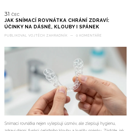
31
ČEC
JAK SNÍMACÍ ROVNÁTKA CHRÁNÍ ZDRAVÍ:
ÚČINKY NA DÁSNĚ, KLOUBY I SPÁNEK
PUBLIKOVAL
VOJTĚCH ZAHRADNÍK
—
0 KOMENTÁŘE
Snímací rovnátka nejen vylepšují úsměv, ale zlepšují hygienu,
zdraví dásní, funkci čelistního kloubu a kvalitu spánku. Zjistěte, jak