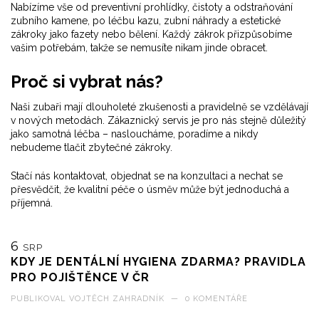
Nabízíme vše od preventivní prohlídky, čistoty a odstraňování
zubního kamene, po léčbu kazu, zubní náhrady a estetické
zákroky jako fazety nebo bělení. Každý zákrok přizpůsobíme
vašim potřebám, takže se nemusíte nikam jinde obracet.
Proč si vybrat nás?
Naši zubaři mají dlouholeté zkušenosti a pravidelně se vzdělávají
v nových metodách. Zákaznický servis je pro nás stejně důležitý
jako samotná léčba – nasloucháme, poradíme a nikdy
nebudeme tlačit zbytečné zákroky.
Stačí nás kontaktovat, objednat se na konzultaci a nechat se
přesvědčit, že kvalitní péče o úsměv může být jednoduchá a
příjemná.
6
SRP
KDY JE DENTÁLNÍ HYGIENA ZDARMA? PRAVIDLA
PRO POJIŠTĚNCE V ČR
PUBLIKOVAL
VOJTĚCH ZAHRADNÍK
—
0 KOMENTÁŘE