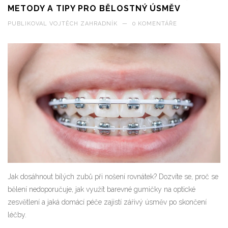
METODY A TIPY PRO BĚLOSTNÝ ÚSMĚV
PUBLIKOVAL
VOJTĚCH ZAHRADNÍK
—
0 KOMENTÁŘE
Jak dosáhnout bílých zubů při nošení rovnátek? Dozvíte se, proč se
bělení nedoporučuje, jak využít barevné gumičky na optické
zesvětlení a jaká domácí péče zajistí zářivý úsměv po skončení
léčby.