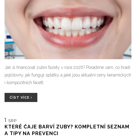
Jak si financovat zubní fazety v roce 2026? Poradíme vám, co hradí
pojišťovny, jak fungují splátky a jaké jsou aktuální ceny keramických
i kompozitních facett.
ČÍST VÍCE
1
SRP
KTERÉ ČAJE BARVÍ ZUBY? KOMPLETNÍ SEZNAM
A TIPY NA PREVENCI