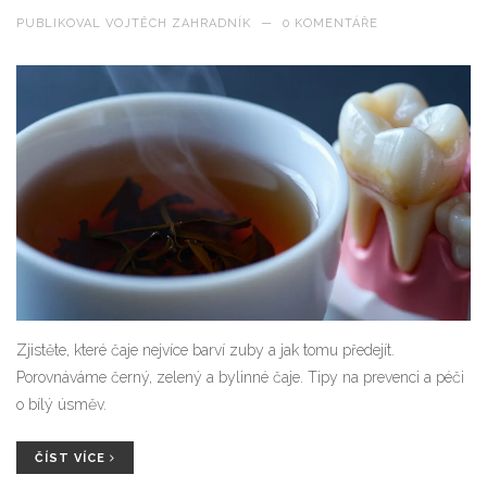
PUBLIKOVAL
VOJTĚCH ZAHRADNÍK
—
0 KOMENTÁŘE
Zjistěte, které čaje nejvíce barví zuby a jak tomu předejít.
Porovnáváme černý, zelený a bylinné čaje. Tipy na prevenci a péči
o bílý úsměv.
ČÍST VÍCE