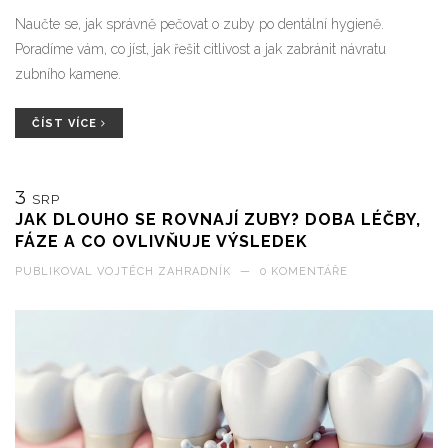
Naučte se, jak správně pečovat o zuby po dentální hygieně.
Poradíme vám, co jíst, jak řešit citlivost a jak zabránit návratu
zubního kamene.
ČÍST VÍCE
3
SRP
JAK DLOUHO SE ROVNAJÍ ZUBY? DOBA LÉČBY,
FÁZE A CO OVLIVŇUJE VÝSLEDEK
PUBLIKOVAL
VOJTĚCH ZAHRADNÍK
—
0 KOMENTÁŘE