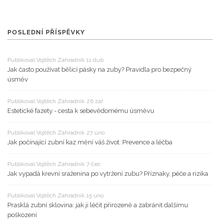
POSLEDNÍ PŘÍSPĚVKY
Publikoval Vojtěch Zahradník 11 dub
Jak často používat bělicí pásky na zuby? Pravidla pro bezpečný
úsměv
Publikoval Vojtěch Zahradník 26 zář
Estetické fazety - cesta k sebevědomému úsměvu
Publikoval Vojtěch Zahradník 27 úno
Jak počínající zubní kaz mění váš život: Prevence a léčba
Publikoval Vojtěch Zahradník 7 čec
Jak vypadá krevní sraženina po vytržení zubu? Příznaky, péče a rizika
Publikoval Vojtěch Zahradník 15 úno
Prasklá zubní sklovina: jak ji léčit přirozeně a zabránit dalšímu
poškození