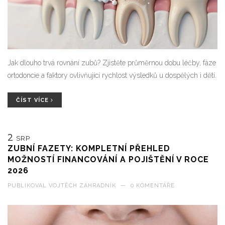
Jak dlouho trvá rovnání zubů? Zjistěte průměrnou dobu léčby, fáze
ortodoncie a faktory ovlivňující rychlost výsledků u dospělých i dětí.
ČÍST VÍCE
2
SRP
ZUBNÍ FAZETY: KOMPLETNÍ PŘEHLED
MOŽNOSTÍ FINANCOVÁNÍ A POJIŠTĚNÍ V ROCE
2026
PUBLIKOVAL
VOJTĚCH ZAHRADNÍK
—
0 KOMENTÁŘE