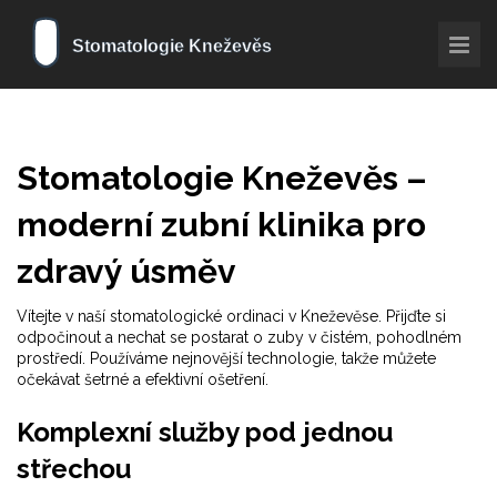
Stomatologie Kneževěs –
moderní zubní klinika pro
zdravý úsměv
Vítejte v naší stomatologické ordinaci v Kneževěse. Přijďte si
odpočinout a nechat se postarat o zuby v čistém, pohodlném
prostředí. Používáme nejnovější technologie, takže můžete
očekávat šetrné a efektivní ošetření.
Komplexní služby pod jednou
střechou