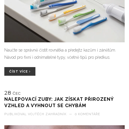
Naučte se správně čistit rovnátka a předejtz kazům i zánětům.
Návod pro fixní i odnímatelné typy, včetně tipů pro předkus.
ČÍST VÍCE
28
ČEC
NALEPOVACÍ ZUBY: JAK ZÍSKAT PŘIROZENÝ
VZHLED A VYHNOUT SE CHYBÁM
PUBLIKOVAL
VOJTĚCH ZAHRADNÍK
—
0 KOMENTÁŘE