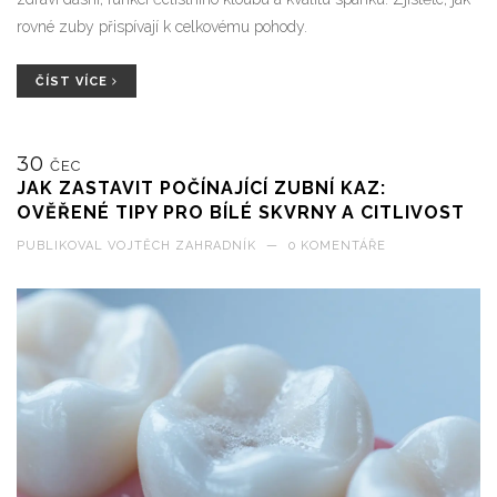
rovné zuby přispívají k celkovému pohody.
ČÍST VÍCE
30
ČEC
JAK ZASTAVIT POČÍNAJÍCÍ ZUBNÍ KAZ:
OVĚŘENÉ TIPY PRO BÍLÉ SKVRNY A CITLIVOST
PUBLIKOVAL
VOJTĚCH ZAHRADNÍK
—
0 KOMENTÁŘE