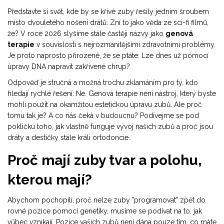
Představte si svět, kde by se křivé zuby řešily jedním šroubem
místo dvouletého nošení drátů. Zní to jako věda ze sci-fi filmů,
že? V roce 2026 slyšíme stále častěji názvy jako
genová
terapie
v souvislosti s nejrozmanitějšími zdravotními problémy.
Je proto naprosto přirozené, že se ptáte: Lze dnes už pomocí
úpravy DNA napravit zakřivené chrup?
Odpověď je stručná a možná trochu zklamáním pro ty, kdo
hledají rychlé řešení: Ne. Genová terapie není nástroj, který byste
mohli použít na okamžitou estetickou úpravu zubů. Ale proč
tomu tak je? A co nás čeká v budoucnu? Podívejme se pod
pokličku toho, jak vlastně funguje vývoj našich zubů a proč jsou
dráty a destičky stále králi ortodoncie.
Proč mají zuby tvar a polohu,
kterou mají?
Abychom pochopili, proč nelze zuby "programovat" zpět do
rovné pozice pomocí genetiky, musíme se podívat na to, jak
vůbec vznikají. Pozice vašich zubů není dána pouze tím, co máte