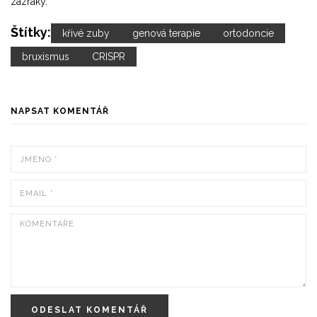
zázraky.
Štítky:
křivé zuby
genová terapie
ortodoncie
bruxismus
CRISPR
NAPSAT KOMENTÁŘ
ODESLAT KOMENTÁŘ