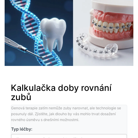
Kalkulačka doby rovnání
zubů
Genová terapie zatím nemůže zuby narovnat, ale technologie se
posunuly dál. Zjistěte, jak dlouho by vás mohlo trvat dosažení
rovného úsměvu s dnešními možnostmi.
Typ léčby: