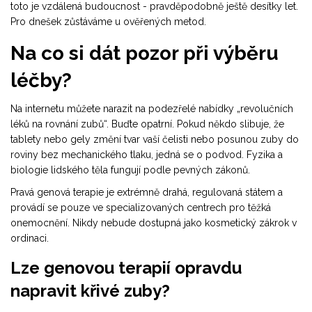
toto je vzdálená budoucnost - pravděpodobně ještě desítky let.
Pro dnešek zůstáváme u ověřených metod.
Na co si dát pozor při výběru
léčby?
Na internetu můžete narazit na podezřelé nabídky „revolučních
léků na rovnání zubů“. Buďte opatrní. Pokud někdo slibuje, že
tablety nebo gely změní tvar vaší čelisti nebo posunou zuby do
roviny bez mechanického tlaku, jedná se o podvod. Fyzika a
biologie lidského těla fungují podle pevných zákonů.
Pravá genová terapie je extrémně drahá, regulovaná státem a
provádí se pouze ve specializovaných centrech pro těžká
onemocnění. Nikdy nebude dostupná jako kosmetický zákrok v
ordinaci.
Lze genovou terapií opravdu
napravit křivé zuby?