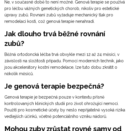
Ne, v současné době to není možné. Genová terapie se používá
pro léčbu vážných genetických chorob, nikoliv pro estetické
úpravy zubů. Rovnaní zubů vyžaduje mechanický tlak pro
remodelaci kosti, což genová terapie nenahradí.
Jak dlouho trvá běžné rovnání
zubů?
Běžná ortodoncká léčba trvá obvykle mezi 12 až 24 měsíci, v
závislosti na složitosti případu. Pomocí moderních technik, jako
jsou akcelerátory kostní remodelace, lze tuto dobu zkrátit o
několik měsíců.
Je genová terapie bezpečná?
Genová terapie je bezpečná pouze v kontextu přísně
kontrolovaných klinických studií pro život ohrožující nemoci.
Použití pro kosmetické účely by neslo nepřijatelně vysoká rizika
vedlejších účinků, včetně potenciálního vzniku nádorů.
Mohou zuby zrůstat rovné samy od