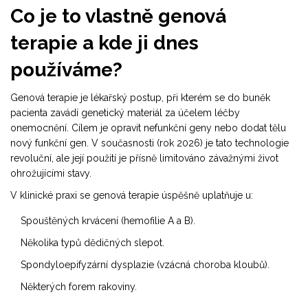
Co je to vlastně genová
terapie a kde ji dnes
používáme?
Genová terapie
je lékařský postup, při kterém se do buněk
pacienta zavádí genetický materiál za účelem léčby
onemocnění. Cílem je opravit nefunkční geny nebo dodat tělu
nový funkční gen. V současnosti (rok 2026) je tato technologie
revoluční, ale její použití je přísně limitováno závažnými život
ohrožujícími stavy.
V klinické praxi se genová terapie úspěšně uplatňuje u:
Spouštěných krvácení (hemofilie A a B).
Několika typů dědičných slepot.
Spondyloepifyzární dysplazie (vzácná choroba kloubů).
Některých forem rakoviny.