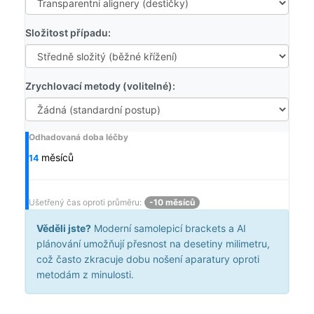
Složitost případu:
Zrychlovací metody (volitelné):
Odhadovaná doba léčby
měsíců
14
Ušetřený čas oproti průměru:
-10 měsíců
Věděli jste?
Moderní samolepicí brackets a AI
plánování umožňují přesnost na desetiny milimetru,
což často zkracuje dobu nošení aparatury oproti
metodám z minulosti.