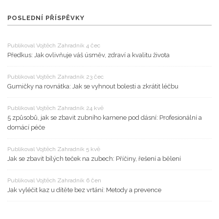
POSLEDNÍ PŘÍSPĚVKY
Publikoval Vojtěch Zahradník 4 čec
Předkus: Jak ovlivňuje váš úsměv, zdraví a kvalitu života
Publikoval Vojtěch Zahradník 23 čec
Gumičky na rovnátka: Jak se vyhnout bolesti a zkrátit léčbu
Publikoval Vojtěch Zahradník 24 kvě
5 způsobů, jak se zbavit zubního kamene pod dásní: Profesionální a
domácí péče
Publikoval Vojtěch Zahradník 5 kvě
Jak se zbavit bílých teček na zubech: Příčiny, řešení a bělení
Publikoval Vojtěch Zahradník 6 čen
Jak vyléčit kaz u dítěte bez vrtání: Metody a prevence