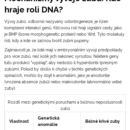
hraje roli DNA?
Vývoj zubů, odborně nazývaný odontogeneze, je řízen
komplexní interakcí genů. Klíčovou roli hrají signální cesty, jako
je BMP (bone morphogenetic protein) nebo Wnt. Tyto molekuly
řídí, kdy a kde se začnou tvořit zubní pupeny.
Zajímavostí je, že lidé mají v embryonálním vývoji předpoklady
pro více zubů, než kolik jich nakonec vyrostou. Některé geny
tuto produkci "vypínají", aby nedošlo k hyperdontii (přesným
zubům). Pokud by došlo k chybě v těchto genetických
spínačích, mohlo by dojít k anomáliím, jako je anodontie
(vrozená absence zubů) nebo makrodontie (abnormálně velké
zuby).
Rozdíl mezi genetickými poruchami a běžnou neposlušností
zubů
Genetická
Vlastnost
Běžné křivé zuby
anomálie