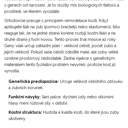
v genech od narození. Je to složitý mix biologických faktorů a
prostředí, ve kterém vyrůstáte.
Ortodoncie
pracuje s principem remodelace kosti. Když
aplikujete tlak na zub (pomocí bracketů nebo elastomerů), tělo
reaguje tak, že na jedné straně kořene rozbíjí kostní tkáň a na
druhé straně ji tvoří novou. Tento proces trvá měsíce až roky.
Geny však určují základní plán - velikost čelisti, počet zubů a
jejich velikost. Pokud vaše čelisti zdědíte malé, ale zuby velké,
vznikne prostorový nedostatek. Žádná injekce s genetickým
materiálem tento fyzikální problém nevyřeší, protože kost již
vyrostla.
Genetická predispozice:
Určuje velikost čelistního oblouku
a zubních korunek.
Funkční návyky:
Sání palce, dýchání ústy nebo sklonění
hlavy mění růstové síly v dětství.
Kostní struktura:
Hustota a kvalita kosti, do které jsou zuby
ukotveny.