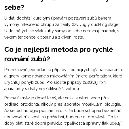
sebe?
U dětí dochází k určitým úpravám postavení zubů během
výměny mléčného chrupu za trvalý (tzv. „ugly duckling stage").
U dospělých se však zuby samy od sebe nerovnají; naopak, s
věkem tendence k posunu a zkřivení roste.
Co je nejlepší metoda pro rychlé
rovnání zubů?
Pro relativně jednoduché případy jsou nejrychlejší transparentní
alignery kombinované s mikrovrtáním (micro-perforation), které
urychlují pohyb zubů. Pro složité případy zůstávají fixní
aparaturny s dráty nejefektivnější volbou.
Rovný úsměv je dosažitelný, ale cesta k němu vede přes
ordinaci ortodonta, nikoliv přes laboratoř molekulární biologie.
Až se technologie posune natolik, že bude schopna bezpečně
upravovat růst kostí na požádání, budeme o tom vědět. Do té
doby platí staré dobré pravidlo: trpělivost a správný tlak udělají