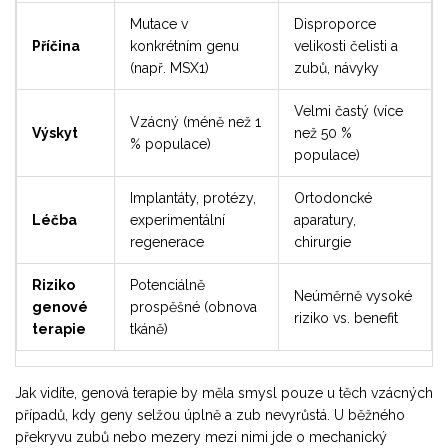
Mutace v
Disproporce
Příčina
konkrétním genu
velikosti čelisti a
(např. MSX1)
zubů, návyky
Velmi častý (více
Vzácný (méně než 1
Výskyt
než 50 %
% populace)
populace)
Implantáty, protézy,
Ortodoncké
Léčba
experimentální
aparatury,
regenerace
chirurgie
Riziko
Potenciálně
Neúměrně vysoké
genové
prospěšné (obnova
riziko vs. benefit
terapie
tkáně)
Jak vidíte, genová terapie by měla smysl pouze u těch vzácných
případů, kdy geny selžou úplně a zub nevyrůstá. U běžného
překryvu zubů nebo mezery mezi nimi jde o mechanický