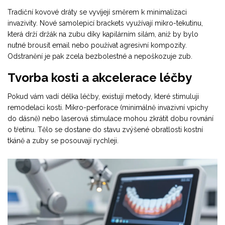
Tradiční kovové dráty se vyvíjejí směrem k minimalizaci
invazivity. Nové samolepicí brackets využívají mikro-tekutinu,
která drží držák na zubu díky kapilárním silám, aniž by bylo
nutné brousit email nebo používat agresivní kompozity.
Odstranění je pak zcela bezbolestné a nepoškozuje zub.
Tvorba kosti a akcelerace léčby
Pokud vám vadí délka léčby, existují metody, které stimuluji
remodelaci kosti. Mikro-perforace (minimálně invazivní vpichy
do dásně) nebo laserová stimulace mohou zkrátit dobu rovnání
o třetinu. Tělo se dostane do stavu zvýšené obratlosti kostní
tkáně a zuby se posouvají rychleji.