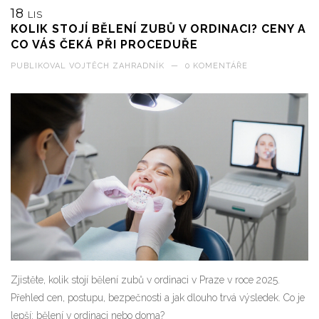
18
LIS
KOLIK STOJÍ BĚLENÍ ZUBŮ V ORDINACI? CENY A
CO VÁS ČEKÁ PŘI PROCEDUŘE
PUBLIKOVAL
VOJTĚCH ZAHRADNÍK
—
0 KOMENTÁŘE
Zjistěte, kolik stojí bělení zubů v ordinaci v Praze v roce 2025.
Přehled cen, postupu, bezpečnosti a jak dlouho trvá výsledek. Co je
lepší: bělení v ordinaci nebo doma?