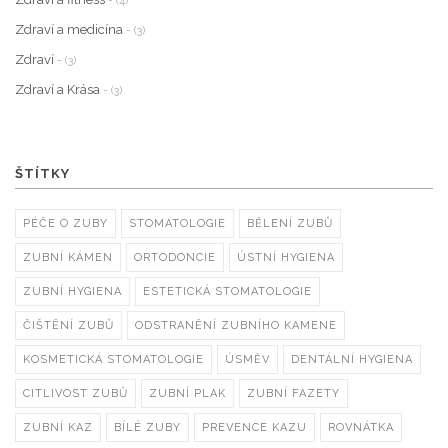
- (4)
Zdraví a medicína
- (3)
Zdraví
- (3)
Zdraví a Krása
- (3)
ŠTÍTKY
PÉČE O ZUBY
STOMATOLOGIE
BĚLENÍ ZUBŮ
ZUBNÍ KÁMEN
ORTODONCIE
ÚSTNÍ HYGIENA
ZUBNÍ HYGIENA
ESTETICKÁ STOMATOLOGIE
ČIŠTĚNÍ ZUBŮ
ODSTRANĚNÍ ZUBNÍHO KAMENE
KOSMETICKÁ STOMATOLOGIE
ÚSMĚV
DENTÁLNÍ HYGIENA
CITLIVOST ZUBŮ
ZUBNÍ PLAK
ZUBNÍ FAZETY
ZUBNÍ KAZ
BÍLÉ ZUBY
PREVENCE KAZU
ROVNÁTKA