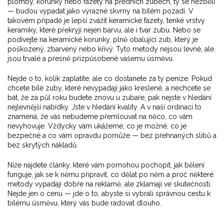
plomby, korunky nebo fazety na předních zubech, ty se nezbělí
— budou vypadat jako výrazné skvrny na bílém pozadí. V
takovém případě je lepší zvážit
keramické fazety
,
tenké vrstvy
keramiky, které překryjí nejen barvu, ale i tvar zubu
. Nebo se
podívejte na
keramické korunky
,
plně obalující zub, který je
poškozený, zbarvený nebo křivý
. Tyto metody nejsou levné, ale
jsou trvalé a přesně přizpůsobené vašemu úsměvu.
Nejde o to, kolik zaplatíte, ale co dostanete za ty peníze. Pokud
chcete bílé zuby, které nevypadají jako kreslené, a nechcete se
bát, že za půl roku budete znovu u zubaře, pak nejste v hledání
nejlevnější nabídky. Jste v hledání kvality. A v naší ordinaci to
znamená, že vás nebudeme přemlouvat na něco, co vám
nevyhovuje. Vždycky vám ukážeme, co je možné, co je
bezpečné a co vám opravdu pomůže — bez přehnaných slibů a
bez skrytých nákladů.
Níže najdete články, které vám pomohou pochopit, jak bělení
funguje, jak se k němu připravit, co dělat po něm a proč některé
metody vypadají dobře na reklamě, ale zklamají ve skutečnosti.
Nejde jen o cenu — jde o to, abyste si vybrali správnou cestu k
bílému úsměvu, který vás bude radovat dlouho.