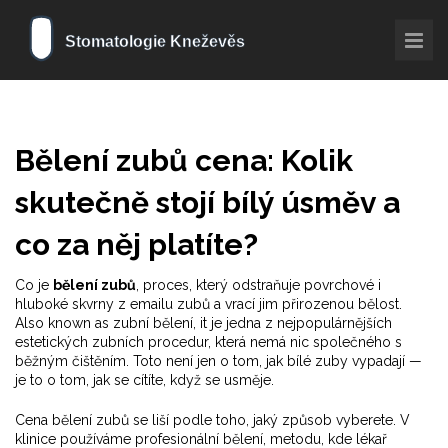
Bělení zubů cena: Kolik
skutečně stojí bílý úsměv a
co za něj platíte?
Co je
bělení zubů
,
proces, který odstraňuje povrchové i
hluboké skvrny z emailu zubů a vrací jim přirozenou bělost
.
Also known as
zubní bělení
, it je jedna z nejpopulárnějších
estetických zubních procedur, která nemá nic společného s
běžným čištěním. Toto není jen o tom, jak bílé zuby vypadají —
je to o tom, jak se cítíte, když se usměje.
Cena bělení zubů se liší podle toho, jaký způsob vyberete. V
klinice používáme
profesionální bělení
,
metodu, kde lékař