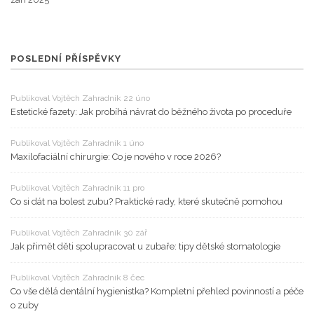
POSLEDNÍ PŘÍSPĚVKY
Publikoval Vojtěch Zahradník 22 úno
Estetické fazety: Jak probíhá návrat do běžného života po proceduře
Publikoval Vojtěch Zahradník 1 úno
Maxilofaciální chirurgie: Co je nového v roce 2026?
Publikoval Vojtěch Zahradník 11 pro
Co si dát na bolest zubu? Praktické rady, které skutečně pomohou
Publikoval Vojtěch Zahradník 30 zář
Jak přimět děti spolupracovat u zubaře: tipy dětské stomatologie
Publikoval Vojtěch Zahradník 8 čec
Co vše dělá dentální hygienistka? Kompletní přehled povinností a péče
o zuby