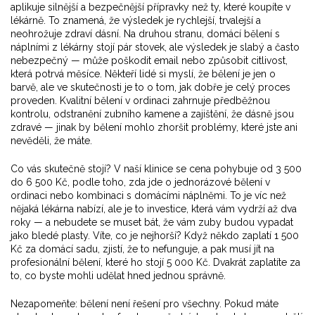
aplikuje silnější a bezpečnější přípravky než ty, které koupíte v
lékárně
. To znamená, že výsledek je rychlejší, trvalejší a
neohrožuje zdraví dásní. Na druhou stranu, domácí bělení s
náplními z lékárny stojí pár stovek, ale výsledek je slabý a často
nebezpečný — může poškodit email nebo způsobit citlivost,
která potrvá měsíce. Někteří lidé si myslí, že bělení je jen o
barvě, ale ve skutečnosti je to o tom, jak dobře je celý proces
proveden. Kvalitní bělení v ordinaci zahrnuje předběžnou
kontrolu, odstranění zubního kamene a zajištění, že dásně jsou
zdravé — jinak by bělení mohlo zhoršit problémy, které jste ani
nevěděli, že máte.
Co vás skutečně stojí? V naší klinice se cena pohybuje od 3 500
do 6 500 Kč, podle toho, zda jde o jednorázové bělení v
ordinaci nebo kombinaci s domácími náplněmi. To je víc než
nějaká lékárna nabízí, ale je to investice, která vám vydrží až dva
roky — a nebudete se muset bát, že vám zuby budou vypadat
jako bledé plasty. Víte, co je nejhorší? Když někdo zaplatí 1 500
Kč za domácí sadu, zjistí, že to nefunguje, a pak musí jít na
profesionální bělení, které ho stojí 5 000 Kč. Dvakrát zaplatíte za
to, co byste mohli udělat hned jednou správně.
Nezapomeňte: bělení není řešení pro všechny. Pokud máte