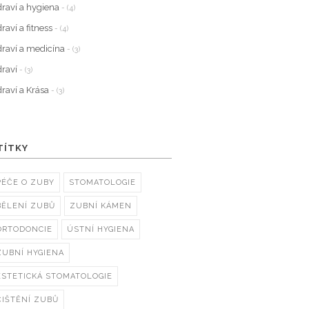
raví a hygiena
- (4)
raví a fitness
- (4)
raví a medicína
- (3)
raví
- (3)
raví a Krása
- (3)
TÍTKY
PÉČE O ZUBY
STOMATOLOGIE
BĚLENÍ ZUBŮ
ZUBNÍ KÁMEN
ORTODONCIE
ÚSTNÍ HYGIENA
ZUBNÍ HYGIENA
ESTETICKÁ STOMATOLOGIE
ČIŠTĚNÍ ZUBŮ