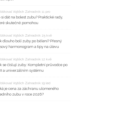
blikoval Vojtěch Zahradník 11 pro
 si dát na bolest zubu? Praktické rady,
eré skutečně pomohou
blikoval Vojtěch Zahradník 25 kvě
k dlouho bolí zuby po bělení? Přesný
sový harmonogram a tipy na úlevu
blikoval Vojtěch Zahradník 12 kvě
k se číslují zuby: Kompletní průvodce po
I a univerzálním systému
blikoval Vojtěch Zahradník 19 led
ká je cena za záchranu ulomeného
edního zubu v roce 2026?