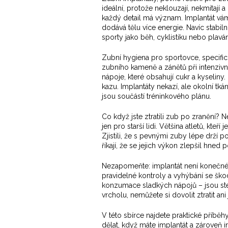
ideální, protože neklouzají, nekmitají 
každý detail má význam. Implantát vám
dodává tělu více energie. Navíc stabiln
sporty jako běh, cyklistiku nebo plaván
Zubní hygiena pro sportovce
,
specifi
zubního kameně a zánětů při intenzivn
nápoje, které obsahují cukr a kyseliny
kazu. Implantáty nekazí, ale okolní tká
jsou součástí tréninkového plánu.
Co když jste ztratili zub po zranění?
jen pro starší lidi. Většina atletů, kteří
Zjistili, že s pevnými zuby lépe drží p
říkají, že se jejich výkon zlepšil hned po
Nezapomeňte: implantát není konečné ř
pravidelné kontroly a vyhýbání se šk
konzumace sladkých nápojů – jsou ste
vrcholu, nemůžete si dovolit ztratit ani
V této sbírce najdete praktické příběhy,
dělat, když máte implantát a zároveň i