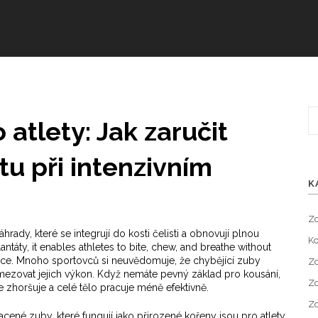
 atlety: Jak zaručit
itu při intenzivním
K
Zd
áhrady, které se integrují do kosti čelisti a obnovují plnou
Ko
antáty
, it enables athletes to bite, chew, and breathe without
ce.
Mnoho sportovců si neuvědomuje, že chybějící zuby
Zd
ezovat jejich výkon. Když nemáte pevný základ pro kousání,
Zd
e zhoršuje a celé tělo pracuje méně efektivně.
Zd
acené zuby, které fungují jako přirozené kořeny
jsou pro atlety