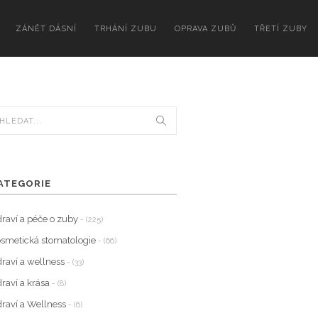
ZÁNĚT DÁSNÍ
TRHÁNÍ ZUBU
OPRAVA ZUBŮ
TŘETÍ ZUBY
ATEGORIE
raví a péče o zuby
- (225)
smetická stomatologie
- (66)
raví a wellness
- (33)
raví a krása
- (8)
raví a Wellness
- (6)