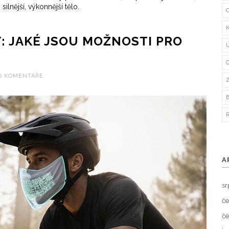
ilnější, výkonnější tělo.
: JAKÉ JSOU MOŽNOSTI PRO
0 KOMENTÁŘE
A
sr
če
če