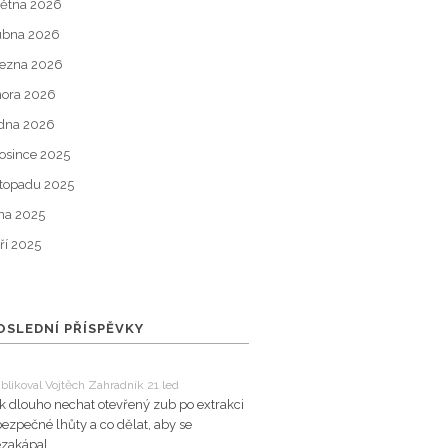
ětna 2026
ubna 2026
ezna 2026
ora 2026
dna 2026
osince 2025
stopadu 2025
jna 2025
ří 2025
OSLEDNÍ PŘÍSPĚVKY
blikoval Vojtěch Zahradník 21 led
k dlouho nechat otevřený zub po extrakci
bezpečné lhůty a co dělat, aby se
zakápal