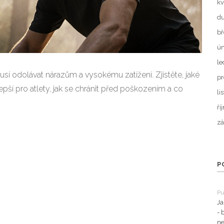
kv
d
bř
ún
le
sí odolávat nárazům a vysokému zatížení. Zjistěte, jaké
pr
epší pro atlety, jak se chránit před poškozením a co
li
ří
zá
P
Pu
Ja
- 
ne