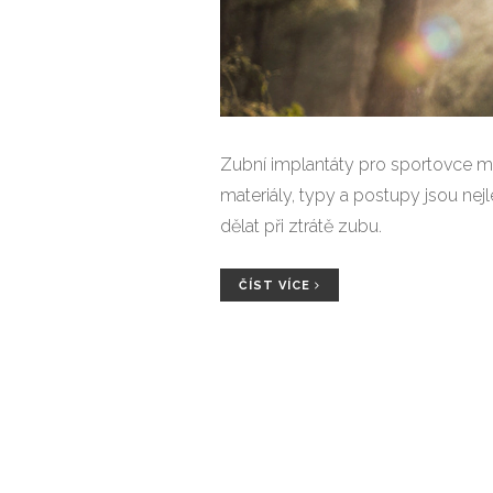
Zubní implantáty pro sportovce mu
materiály, typy a postupy jsou nejl
dělat při ztrátě zubu.
ČÍST VÍCE