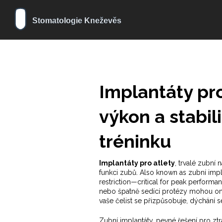
Implantáty pro
výkon a stabil
tréninku
Implantáty pro atlety
,
trvalé zubní n
funkci zubů
. Also known as
zubní impl
restriction—critical for peak performan
nebo špatně sedící protézy mohou om
vaše čelist se přizpůsobuje, dýchání s
Zubní implantáty
,
pevné řešení pro ztr