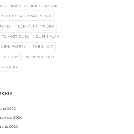
ODSTRANĚNÍ ZUBNÍHO KAMENE
KOSMETICKÁ STOMATOLOGIE
ÚSMĚV
DENTÁLNÍ HYGIENA
CITLIVOST ZUBŮ
ZUBNÍ PLAK
ZUBNÍ FAZETY
ZUBNÍ KAZ
BÍLÉ ZUBY
PREVENCE KAZU
ROVNÁTKA
RCHIV
pna 2026
rvence 2026
rvna 2026