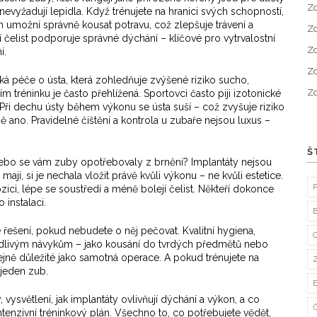
Zd
a nevyžadují lepidla. Když trénujete na hranici svých schopností,
 umožní správně kousat potravu, což zlepšuje trávení a
Zd
í čelist podporuje správné dýchání – klíčové pro vytrvalostní
Zd
í.
Zd
cká péče o ústa, která zohledňuje zvýšené riziko sucho,
Zd
ím tréninku
je často přehlížená. Sportovci často piji izotonické
. Při dechu ústy během výkonu se ústa suší – což zvyšuje riziko
ně ano. Pravidelné čištění a kontrola u zubaře nejsou luxus –
Š
 Nebo se vám zuby opotřebovaly z brnění? Implantáty nejsou
 je mají, si je nechala vložit právě kvůli výkonu – ne kvůli estetice.
ozici, lépe se soustředí a méně bolejí čelist. Někteří dokonce
 instalaci.
ešení, pokud nebudete o něj pečovat. Kvalitní hygiena,
odlivým návykům – jako kousání do tvrdých předmětů nebo
jně důležité jako samotná operace. A pokud trénujete na
 jeden zub.
 vysvětlení, jak implantáty ovlivňují dýchání a výkon, a co
ntenzivní tréninkový plán. Všechno to, co potřebujete vědět,