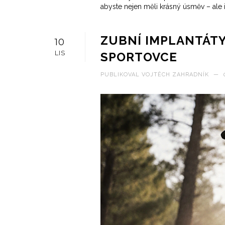
abyste nejen měli krásný úsměv – ale i s
ZUBNÍ IMPLANTÁTY
10
LIS
SPORTOVCE
PUBLIKOVAL
VOJTĚCH ZAHRADNÍK
—