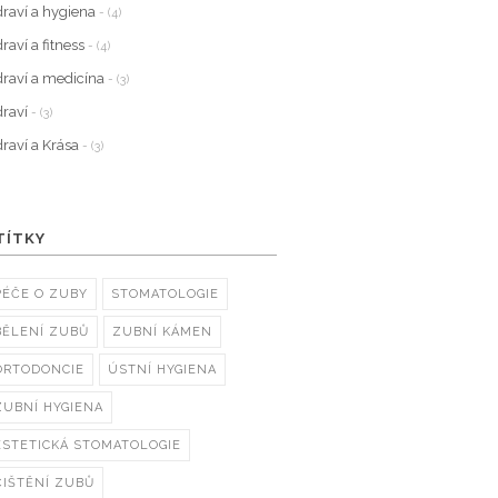
raví a hygiena
- (4)
raví a fitness
- (4)
raví a medicína
- (3)
raví
- (3)
raví a Krása
- (3)
TÍTKY
PÉČE O ZUBY
STOMATOLOGIE
BĚLENÍ ZUBŮ
ZUBNÍ KÁMEN
ORTODONCIE
ÚSTNÍ HYGIENA
ZUBNÍ HYGIENA
ESTETICKÁ STOMATOLOGIE
ČIŠTĚNÍ ZUBŮ