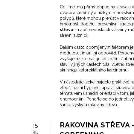
Co jíme, má přímý dopad na
strava a 
ovoce a zeleniny a nízkým množství
polypů, které mohou přerůst v rakovin
hmotnosti doplňují preventivní strategi
střeva
– např. nedostatek vlákniny mů
střevní sliznicí.
Dalším často opomíjeným faktorem j
modulovat imunitní odpověď
. Poruchy
zvyšuje riziko maligních změn. Zubn
stav i v jiných částech těla, včetně st
skríningu kolorektálního karcinomu.
V následující sekci najdete praktické
zlepšit ústní hygienu, upravit stravov
témata vám usnadní orientaci v tom, j
onemocnění. Ponořte se do jednotlivých
šance výskytu rakoviny střeva.
RAKOVINA STŘEVA -
15
ŘÍJ