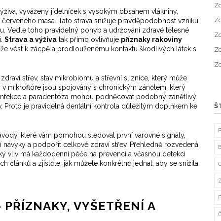
Zd
výživa
,
vyvážený jídelníček s vysokým obsahem vlákniny,
Zd
m červeného masa
. Tato strava snižuje pravděpodobnost vzniku
u. Vedle toho pravidelný pohyb a udržování zdravé tělesné
Zd
i.
Strava a výživa
tak přímo ovlivňuje
příznaky rakoviny
že vést k zácpě a prodlouženému kontaktu škodlivých látek s
Zd
Zd
e
zdraví střev
,
stav mikrobiomu a střevní sliznice, který může
 v mikroflóře jsou spojovány s chronickým zánětem, který
í infekce a paradentóza mohou podněcovat podobný zánětlivý
řev. Proto je pravidelná dentální kontrola důležitým doplňkem ke
Š
 návody, které vám pomohou sledovat první varovné signály,
ací návyky a podpořit celkové zdraví střev. Přehledně rozvedená
aký vliv má každodenní péče na prevenci a včasnou detekci
 článků a zjistěte, jak můžete konkrétně jednat, aby se snížila
 PŘÍZNAKY, VYŠETŘENÍ A