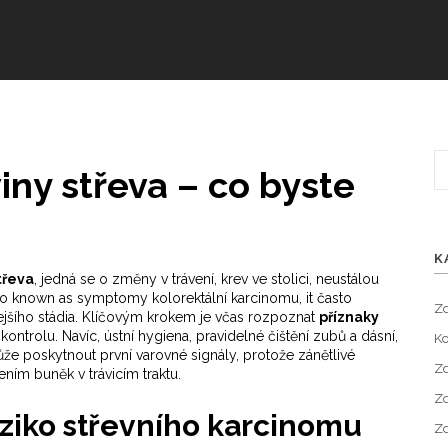
iny střeva – co byste
K
třeva
,
jedná se o změny v trávení, krev ve stolici, neustálou
so known as
symptomy kolorektální karcinomu
, it často
Zd
jšího stádia. Klíčovým krokem je včas rozpoznat
příznaky
kontrolu. Navíc,
ústní hygiena
,
pravidelné čištění zubů a dásní,
Ko
e poskytnout první varovné signály, protože zánětlivé
Zd
ením buněk v trávicím traktu.
Zd
riziko střevního karcinomu
Zd