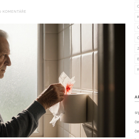
0 KOMENTÁŘE
A
sr
če
če