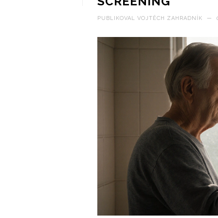
SCREENING
PUBLIKOVAL
VOJTĚCH ZAHRADNÍK
—