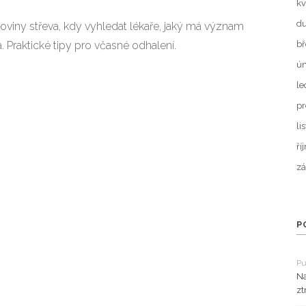
kv
d
akoviny střeva, kdy vyhledat lékaře, jaký má význam
bř
. Praktické tipy pro včasné odhalení.
ún
le
pr
li
ří
zá
P
Pu
Na
zt