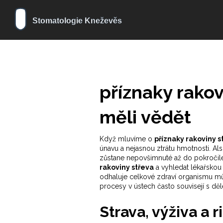
příznaky rakov
měli vědět
Když mluvíme o
příznaky rakoviny s
únavu a nejasnou ztrátu hmotnosti
. Al
zůstane nepovšimnuté až do pokročile
rakoviny střeva
a vyhledat lékařskou 
odhaluje celkové zdraví organismu
můž
procesy v ústech často souvisejí s děl
Strava, výživa a 