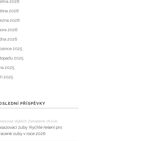
ětna 2026
ubna 2026
ezna 2026
ora 2026
dna 2026
osince 2025
stopadu 2025
jna 2025
ří 2025
OSLEDNÍ PŘÍSPĚVKY
blikoval Vojtěch Zahradník 16 kvě
sazovací zuby: Rychlé řešení pro
racené zuby v roce 2026