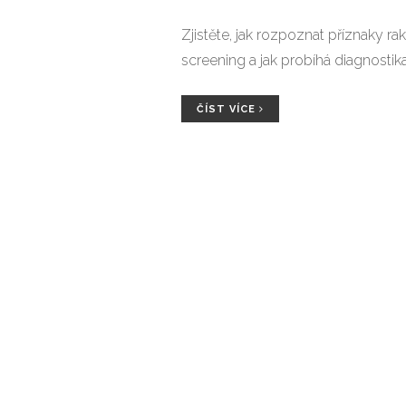
Zjistěte, jak rozpoznat příznaky r
screening a jak probíhá diagnostika
ČÍST VÍCE