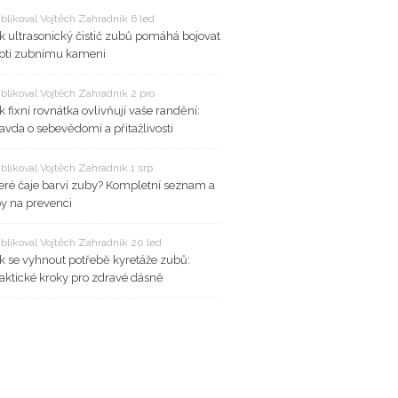
blikoval Vojtěch Zahradník 6 led
k ultrasonický čistič zubů pomáhá bojovat
oti zubnímu kameni
blikoval Vojtěch Zahradník 2 pro
k fixní rovnátka ovlivňují vaše randění:
avda o sebevědomí a přitažlivosti
blikoval Vojtěch Zahradník 1 srp
eré čaje barví zuby? Kompletní seznam a
py na prevenci
blikoval Vojtěch Zahradník 20 led
k se vyhnout potřebě kyretáže zubů:
aktické kroky pro zdravé dásně