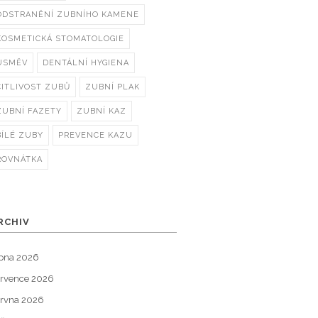
ODSTRANĚNÍ ZUBNÍHO KAMENE
KOSMETICKÁ STOMATOLOGIE
ÚSMĚV
DENTÁLNÍ HYGIENA
CITLIVOST ZUBŮ
ZUBNÍ PLAK
ZUBNÍ FAZETY
ZUBNÍ KAZ
BÍLÉ ZUBY
PREVENCE KAZU
ROVNÁTKA
RCHIV
pna 2026
rvence 2026
rvna 2026