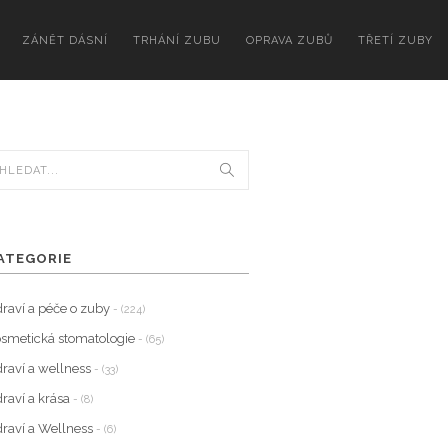
ZÁNĚT DÁSNÍ
TRHÁNÍ ZUBU
OPRAVA ZUBŮ
TŘETÍ ZUBY
ATEGORIE
raví a péče o zuby
- (224)
smetická stomatologie
- (65)
raví a wellness
- (33)
raví a krása
- (8)
raví a Wellness
- (6)