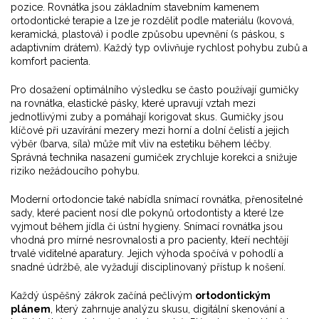
pozice
. Rovnátka jsou základním stavebním kamenem
ortodontické terapie a lze je rozdělit podle materiálu (kovová,
keramická, plastová) i podle způsobu upevnění (s páskou, s
adaptivním drátem). Každý typ ovlivňuje rychlost pohybu zubů a
komfort pacienta.
Pro dosažení optimálního výsledku se často používají
gumičky
na rovnátka
,
elastické pásky, které upravují vztah mezi
jednotlivými zuby a pomáhají korigovat skus
. Gumičky jsou
klíčové při uzavírání mezery mezi horní a dolní čelistí a jejich
výběr (barva, síla) může mít vliv na estetiku během léčby.
Správná technika nasazení gumiček zrychluje korekci a snižuje
riziko nežádoucího pohybu.
Moderní ortodoncie také nabídla
snímací rovnátka
,
přenositelné
sady, které pacient nosí dle pokynů ortodontisty a které lze
vyjmout během jídla či ústní hygieny
. Snímací rovnátka jsou
vhodná pro mírné nesrovnalosti a pro pacienty, kteří nechtějí
trvalé viditelné aparatury. Jejich výhoda spočívá v pohodlí a
snadné údržbě, ale vyžadují disciplinovaný přístup k nošení.
Každý úspěšný zákrok začíná pečlivým
ortodontickým
plánem
, který zahrnuje analýzu skusu, digitální skenování a