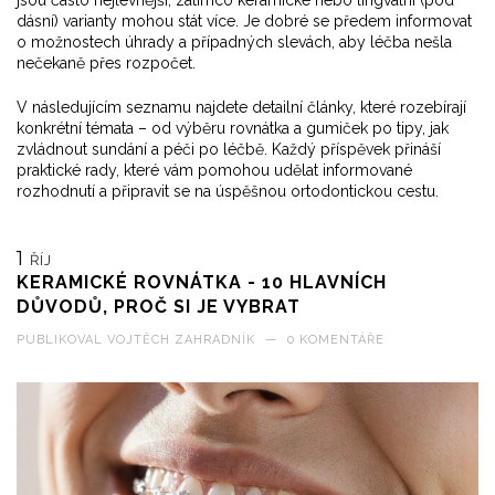
jsou často nejlevnější, zatímco keramické nebo lingvální (pod
dásní) varianty mohou stát více. Je dobré se předem informovat
o možnostech úhrady a případných slevách, aby léčba nešla
nečekaně přes rozpočet.
V následujícím seznamu najdete detailní články, které rozebírají
konkrétní témata – od výběru rovnátka a gumiček po tipy, jak
zvládnout sundání a péči po léčbě. Každý příspěvek přináší
praktické rady, které vám pomohou udělat informované
rozhodnutí a připravit se na úspěšnou ortodontickou cestu.
1
ŘÍJ
KERAMICKÉ ROVNÁTKA - 10 HLAVNÍCH
DŮVODŮ, PROČ SI JE VYBRAT
PUBLIKOVAL
VOJTĚCH ZAHRADNÍK
—
0 KOMENTÁŘE