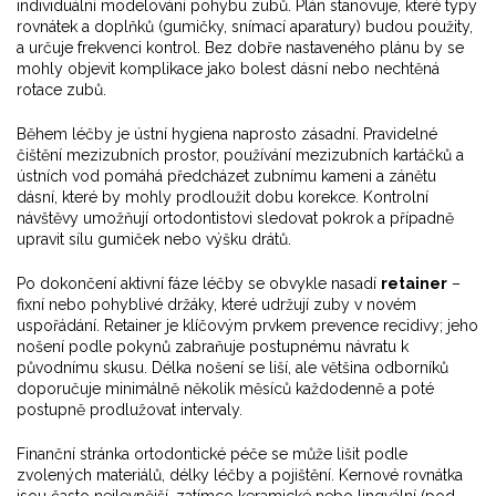
individuální modelování pohybu zubů. Plán stanovuje, které typy
rovnátek a doplňků (gumičky, snímací aparatury) budou použity,
a určuje frekvenci kontrol. Bez dobře nastaveného plánu by se
mohly objevit komplikace jako bolest dásní nebo nechtěná
rotace zubů.
Během léčby je ústní hygiena naprosto zásadní. Pravidelné
čištění mezizubních prostor, používání mezizubních kartáčků a
ústních vod pomáhá předcházet zubnímu kameni a zánětu
dásní, které by mohly prodloužit dobu korekce. Kontrolní
návštěvy umožňují ortodontistovi sledovat pokrok a případně
upravit sílu gumiček nebo výšku drátů.
Po dokončení aktivní fáze léčby se obvykle nasadí
retainer
–
fixní nebo pohyblivé držáky, které udržují zuby v novém
uspořádání. Retainer je klíčovým prvkem prevence recidivy; jeho
nošení podle pokynů zabraňuje postupnému návratu k
původnímu skusu. Délka nošení se liší, ale většina odborníků
doporučuje minimálně několik měsíců každodenně a poté
postupně prodlužovat intervaly.
Finanční stránka ortodontické péče se může lišit podle
zvolených materiálů, délky léčby a pojištění. Kernové rovnátka