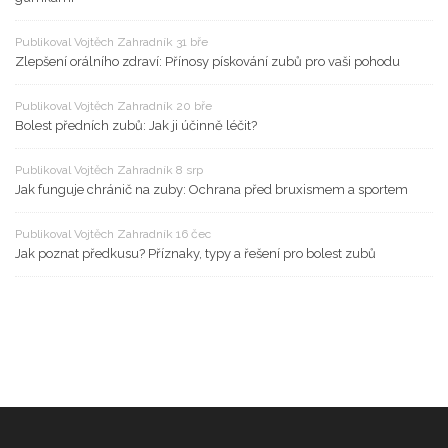
Publikoval Vojtěch Zahradník 31 bře
Zlepšení orálního zdraví: Přínosy pískování zubů pro vaši pohodu
Publikoval Vojtěch Zahradník 20 bře
Bolest předních zubů: Jak ji účinně léčit?
Publikoval Vojtěch Zahradník 8 srp
Jak funguje chránič na zuby: Ochrana před bruxismem a sportem
Publikoval Vojtěch Zahradník 16 čec
Jak poznat předkusu? Příznaky, typy a řešení pro bolest zubů