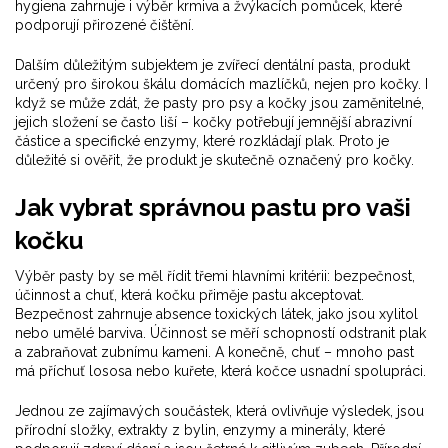
hygiena zahrnuje i výběr krmiva a žvýkacích pomůcek, které
podporují přirozené čištění.
Dalším důležitým subjektem je
zvířecí dentální pasta
,
produkt
určený pro širokou škálu domácích mazlíčků, nejen pro kočky
. I
když se může zdát, že pasty pro psy a kočky jsou zaměnitelné,
jejich složení se často liší – kočky potřebují jemnější abrazivní
částice a specifické enzymy, které rozkládají plak. Proto je
důležité si ověřit, že produkt je skutečně označený pro kočky.
Jak vybrat správnou pastu pro vaši
kočku
Výběr pasty by se měl řídit třemi hlavními kritérii: bezpečnost,
účinnost a chuť, která kočku přiměje pastu akceptovat.
Bezpečnost zahrnuje absence toxických látek, jako jsou xylitol
nebo umělé barviva. Účinnost se měří schopností odstranit plak
a zabraňovat zubnímu kameni. A konečně, chuť – mnoho past
má příchuť lososa nebo kuřete, která kočce usnadní spolupráci.
Jednou ze zajímavých součástek, která ovlivňuje výsledek, jsou
přírodní složky
,
extrakty z bylin, enzymy a minerály, které