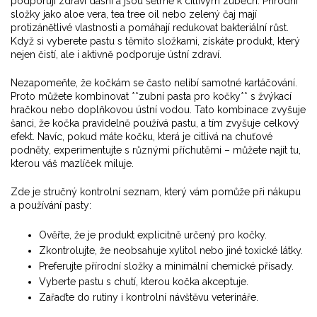
podporují zdraví dásní a jsou šetrné k citlivým zubech
. Přírodní
složky jako aloe vera, tea tree oil nebo zelený čaj mají
protizánětlivé vlastnosti a pomáhají redukovat bakteriální růst.
Když si vyberete pastu s těmito složkami, získáte produkt, který
nejen čistí, ale i aktivně podporuje ústní zdraví.
Nezapomeňte, že kočkám se často nelíbí samotné kartáčování.
Proto můžete kombinovat **zubní pasta pro kočky** s žvýkací
hračkou nebo doplňkovou ústní vodou. Tato kombinace zvyšuje
šanci, že kočka pravidelně používá pastu, a tím zvyšuje celkový
efekt. Navíc, pokud máte kočku, která je citlivá na chuťové
podněty, experimentujte s různými příchutěmi – můžete najít tu,
kterou váš mazlíček miluje.
Zde je stručný kontrolní seznam, který vám pomůže při nákupu
a používání pasty:
Ověřte, že je produkt explicitně určený pro kočky.
Zkontrolujte, že neobsahuje xylitol nebo jiné toxické látky.
Preferujte přírodní složky a minimální chemické přísady.
Vyberte pastu s chutí, kterou kočka akceptuje.
Zařaďte do rutiny i kontrolní návštěvu veterináře.