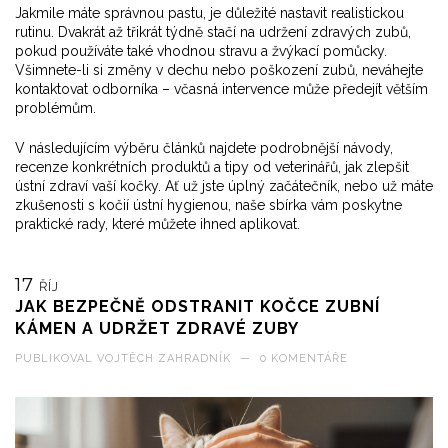
Jakmile máte správnou pastu, je důležité nastavit realistickou
rutinu. Dvakrát až třikrát týdně stačí na udržení zdravých zubů,
pokud používáte také vhodnou stravu a žvýkací pomůcky.
Všimnete-li si změny v dechu nebo poškození zubů, neváhejte
kontaktovat odborníka – včasná intervence může předejít větším
problémům.
V následujícím výběru článků najdete podrobnější návody,
recenze konkrétních produktů a tipy od veterinářů, jak zlepšit
ústní zdraví vaší kočky. Ať už jste úplný začátečník, nebo už máte
zkušenosti s kočií ústní hygienou, naše sbírka vám poskytne
praktické rady, které můžete ihned aplikovat.
17
ŘÍJ
JAK BEZPEČNĚ ODSTRANIT KOČCE ZUBNÍ
KÁMEN A UDRŽET ZDRAVÉ ZUBY
PUBLIKOVAL
VOJTĚCH ZAHRADNÍK
—
0 KOMENTÁŘE