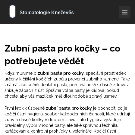
Zubní pasta pro kočky – co
potřebujete vědět
Když mluvíme o
zubní pasta pro kočky
,
speciální prostředek
určený k čištění kočičích zubů a prevenci zubního kamene
. Také
známá jako
kočičí dentální pasta
, pomáhá udržet dásně zdravé a
snižuje zápach z úst. Správná volba pasty je klíčová, pokud
chcete, aby váš mazlíček měl dlouhodobě zdravý úsměv.
První krok k úspěšné
zubní pasta pro kočky
je pochopit, co je
kočičí ústní hygiena
,
soubor každodenních činností, které udržují
zuby a dásně kočky v dobrém stavu
. Tato hygiena vyžaduje
pravidelný výběr vhodné pasty, ale také správnou techniku
kartáčování a kontrolní prohlídky u veterináře. Kočičí ústní