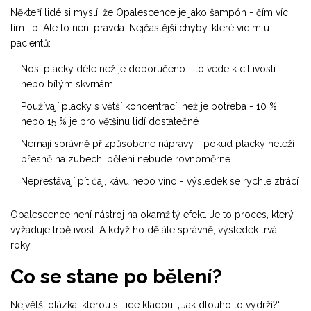
Někteří lidé si myslí, že Opalescence je jako šampón - čím víc,
tím líp. Ale to není pravda. Nejčastější chyby, které vidím u
pacientů:
Nosí placky déle než je doporučeno - to vede k citlivosti
nebo bílým skvrnám
Používají placky s větší koncentrací, než je potřeba - 10 %
nebo 15 % je pro většinu lidí dostatečné
Nemají správně přizpůsobené nápravy - pokud placky neleží
přesně na zubech, bělení nebude rovnoměrné
Nepřestávají pít čaj, kávu nebo víno - výsledek se rychle ztrácí
Opalescence není nástroj na okamžitý efekt. Je to proces, který
vyžaduje trpělivost. A když ho děláte správně, výsledek trvá
roky.
Co se stane po bělení?
Největší otázka, kterou si lidé kladou: „Jak dlouho to vydrží?“