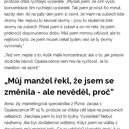
protože chtěl rychlejší výsledek. „Myslel jsem, že čím vyšší
koncentrace, tím rychlejší výsledek. Tak jsem je nosil 60 minut,
každý den. Až na pátý den jsem si všiml, že mám na zubech bílé
skvrny. Ne, nejsou to kávové skvrny - jsou to skutečné bílé
skvrny na zubech. Přišel jsem k zubaři a on mi řekl, že jsem
překročil doporučenou dobu. Měl jsem mírnou citlivost, ale to
nejhorší bylo, že jsem musel čekat týden, než se ty skvrny
vyrovnaly.“
„Teď vím: nejde o to, kolik máte koncentrace, ale o to, jak přesně
dodržíte návod. Opalescence není hra na rychlost. Je to
maraton, ne sprint.“
„Můj manžel řekl, že jsem se
změnila - ale nevěděl, proč“
Anna, 29, marketingová specialistka z Plzně, začala s
Opalescence PF 15 %, protože se chtěla cítit lépe na pracovních
setkáních. „Nechala jsem to být tři týdny. Výsledek? Nebyl
nádherný. Ale byl dostatečně viditelný. Když jsem se vrátila z