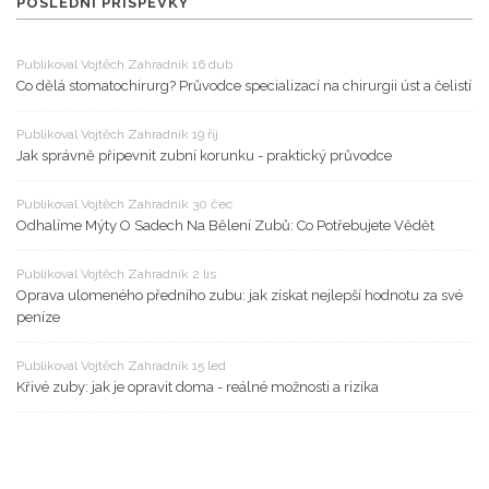
POSLEDNÍ PŘÍSPĚVKY
Publikoval Vojtěch Zahradník 16 dub
Co dělá stomatochirurg? Průvodce specializací na chirurgii úst a čelistí
Publikoval Vojtěch Zahradník 19 říj
Jak správně připevnit zubní korunku - praktický průvodce
Publikoval Vojtěch Zahradník 30 čec
Odhalíme Mýty O Sadech Na Bělení Zubů: Co Potřebujete Vědět
Publikoval Vojtěch Zahradník 2 lis
Oprava ulomeného předního zubu: jak získat nejlepší hodnotu za své
peníze
Publikoval Vojtěch Zahradník 15 led
Křivé zuby: jak je opravit doma - reálné možnosti a rizika