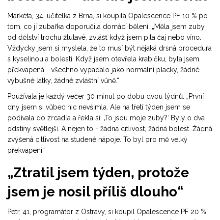
Markéta, 34, učitelka z Brna, si koupila Opalescence PF 10 % po
tom, co jí zubařka doporučila domácí bělení. „Měla jsem zuby
od dětství trochu žlutavé, zvlášť když jsem pila čaj nebo víno.
Vždycky jsem si myslela, že to musí být nějaká drsná procedura
s kyselinou a bolestí. Když jsem otevřela krabičku, byla jsem
překvapená - všechno vypadalo jako normální placky, žádné
výbušné látky, žádné zvláštní vůně.“
Používala je každý večer 30 minut po dobu dvou týdnů. „První
dny jsem si vůbec nic nevšimla. Ale na třetí týden jsem se
podívala do zrcadla a řekla si: ‚To jsou moje zuby?‘ Byly o dva
odstíny světlejší. A nejen to - žádná citlivost, žádná bolest. Žádná
zvýšená citlivost na studené nápoje. To byl pro mě velký
překvapení.“
„Ztratil jsem týden, protože
jsem je nosil příliš dlouho“
Petr, 41, programátor z Ostravy, si koupil Opalescence PF 20 %,