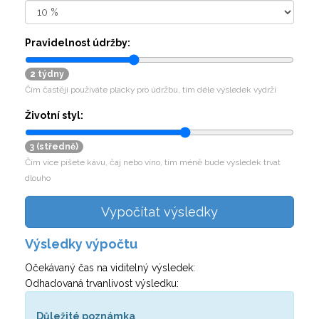
Pravidelnost údržby:
2 týdny
Čím častěji používáte placky pro údržbu, tím déle výsledek vydrží
Životní styl:
3 (středně)
Čím více píšete kávu, čaj nebo víno, tím méně bude výsledek trvat
dlouho
Vypočítat výsledky
Výsledky výpočtu
Očekávaný čas na viditelný výsledek:
Odhadovaná trvanlivost výsledku:
Důležité poznámka