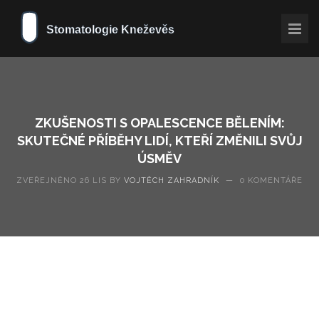
ZKUŠENOSTI S OPALESCENCE BĚLENÍM:
SKUTEČNÉ PŘÍBĚHY LIDÍ, KTEŘÍ ZMĚNILI SVŮJ
ÚSMĚV
ZVEŘEJNĚNO 26 LIS BY
VOJTĚCH ZAHRADNÍK
—
0 KOMENTÁŘE