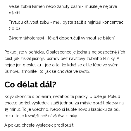
Velké zubní kámen nebo záněty dásní - musíte je nejprve
ošetřit
Trvalou citlivost zubů - měli byste začít s nejnižší koncentrací
(10 %)
Během těhotenství - lékaři doporučují vyhnout se bělení
Pokud jste v pořádku, Opalescence je jedna z nejbezpečnějších
cest, jak získat jasnější úsměv bez návštěvy zubního kliniky. A
nejde jen o estetiku - jde o to, že když se cítíte lépe ve svém
úsměvu, změníte i to, jak se chováte ve světě.
Co dělat dál?
Když skončíte s bělením, nezahodíte placky. Uložte je. Pokud
chcete udržet výsledek, stačí jednou za měsíc použít placky na
15 minut. To je všechno. Nebo si kupte novou krabičku za půl
roku. To je levnější než návštěva kliniky.
A pokud chcete výsledek prodloužit: