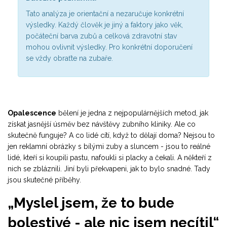
Tato analýza je orientační a nezaručuje konkrétní
výsledky. Každý člověk je jiný a faktory jako věk,
počáteční barva zubů a celková zdravotní stav
mohou ovlivnit výsledky. Pro konkrétní doporučení
se vždy obraťte na zubaře.
Opalescence
bělení je jedna z nejpopulárnějších metod, jak
získat jasnější úsměv bez návštěvy zubního kliniky. Ale co
skutečně funguje? A co lidé cítí, když to dělají doma? Nejsou to
jen reklamní obrázky s bílými zuby a sluncem - jsou to reálné
lidé, kteří si koupili pastu, nafoukli si placky a čekali. A někteří z
nich se zbláznili. Jiní byli překvapeni, jak to bylo snadné. Tady
jsou skutečné příběhy.
„Myslel jsem, že to bude
bolestivé - ale nic jsem necítil“