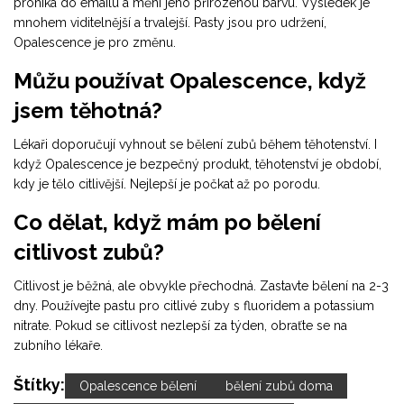
proniká do emailu a mění jeho přirozenou barvu. Výsledek je
mnohem viditelnější a trvalejší. Pasty jsou pro udržení,
Opalescence je pro změnu.
Můžu používat Opalescence, když
jsem těhotná?
Lékaři doporučují vyhnout se bělení zubů během těhotenství. I
když Opalescence je bezpečný produkt, těhotenství je období,
kdy je tělo citlivější. Nejlepší je počkat až po porodu.
Co dělat, když mám po bělení
citlivost zubů?
Citlivost je běžná, ale obvykle přechodná. Zastavte bělení na 2-3
dny. Používejte pastu pro citlivé zuby s fluoridem a potassium
nitrate. Pokud se citlivost nezlepší za týden, obraťte se na
zubního lékaře.
Štítky:
Opalescence bělení
bělení zubů doma