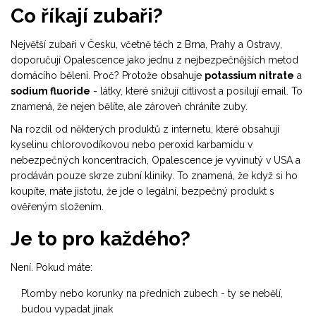
Co říkají zubaři?
Největší zubaři v Česku, včetně těch z Brna, Prahy a Ostravy,
doporučují Opalescence jako jednu z nejbezpečnějších metod
domácího bělení. Proč? Protože obsahuje
potassium nitrate
a
sodium fluoride
- látky, které snižují citlivost a posilují email. To
znamená, že nejen bělíte, ale zároveň chráníte zuby.
Na rozdíl od některých produktů z internetu, které obsahují
kyselinu chlorovodíkovou nebo peroxid karbamidu v
nebezpečných koncentracích, Opalescence je vyvinutý v USA a
prodáván pouze skrze zubní kliniky. To znamená, že když si ho
koupíte, máte jistotu, že jde o legální, bezpečný produkt s
ověřeným složením.
Je to pro každého?
Není. Pokud máte:
Plomby nebo korunky na předních zubech - ty se nebělí,
budou vypadat jinak