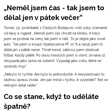
„Neměl jsem čas - tak jsem to
dělal jen v pátek večer“
Tomáš, 52, podnikatel z Českých Budějovic, měl zuby zčernané
od kávy a cigaret. „Neměl jsem čas chodit na kliniku. A když
jsem se podíval na ceny, tak jsem si řekl: ‚To je stejně jako nové
auto.‘ Tak jsem si koupil Opalescence PF 10 % a začal jsem to
dělat jen v pátek večer. Třicet minut, zatímco jsem sledoval
fotbal. Každý pátek. Po dvou měsících jsem si všiml, že káva už
nevypadá jako špína na zubech. Vypadají jako zuby, které se
opravdu myjí.“
„Nebylo to rychlé. Ale bylo to jednoduché. A nevyžadovalo to
žádnou úpravu života. Jen pár minut v týdnu. A výsledek? Teď se
nebojím dělat selfie.“
Co se stane, když to uděláte
špatně?