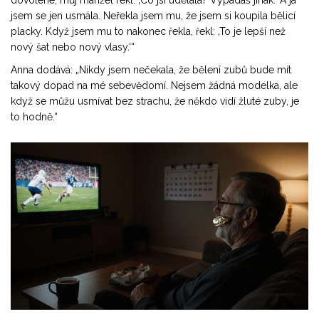
dovolené, můj manžel řekl: ‚Co jsi udělala? Vypadáš jinak.‘ A já
jsem se jen usmála. Neřekla jsem mu, že jsem si koupila bělicí
placky. Když jsem mu to nakonec řekla, řekl: ‚To je lepší než
nový šat nebo nový vlasy.‘“
Anna dodává: „Nikdy jsem nečekala, že bělení zubů bude mít
takový dopad na mé sebevědomí. Nejsem žádná modelka, ale
když se můžu usmívat bez strachu, že někdo vidí žluté zuby, je
to hodně.“