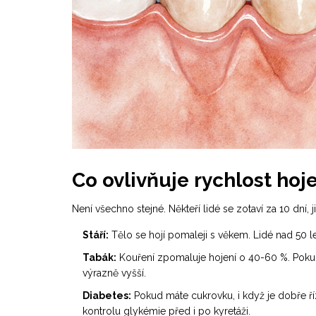
Co ovlivňuje rychlost hoj
Není všechno stejné. Někteří lidé se zotaví za 10 dní, ji
Stáří:
Tělo se hojí pomaleji s věkem. Lidé nad 50 le
Tabák:
Kouření zpomaluje hojení o 40-60 %. Pokud k
výrazně vyšší.
Diabetes:
Pokud máte cukrovku, i když je dobře říz
kontrolu glykémie před i po kyretáži.