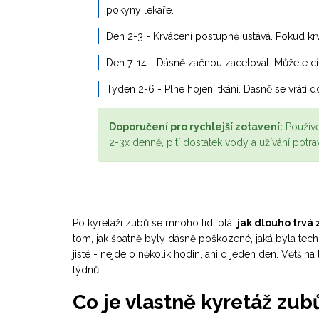
pokyny lékaře.
Den 2-3
- Krvácení postupně ustává. Pokud krvá
Den 7-14
- Dásně začnou zacelovat. Můžete cíti
Týden 2-6
- Plné hojení tkání. Dásně se vrátí 
Doporučení pro rychlejší zotavení:
Používe
2-3x denně, pití dostatek vody a užívání potra
Po kyretáži zubů se mnoho lidí ptá:
jak dlouho trvá
tom, jak špatně byly dásně poškozené, jaká byla techn
jisté - nejde o několik hodin, ani o jeden den. Většina
týdnů.
Co je vlastně kyretáž zub