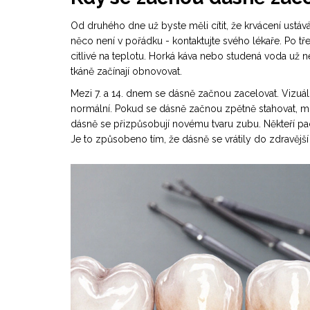
Od druhého dne už byste měli cítit, že krvácení ustáv
něco není v pořádku - kontaktujte svého lékaře. Po tře
citlivé na teplotu. Horká káva nebo studená voda už n
tkáně začínají obnovovat.
Mezi 7. a 14. dnem se dásně začnou zacelovat. Vizuál
normální. Pokud se dásně začnou zpětně stahovat, m
dásně se přizpůsobují novému tvaru zubu. Někteří pacie
Je to způsobeno tím, že dásně se vrátily do zdravější