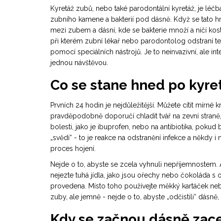
Kyretáž zubů, nebo také parodontální kyretáž, je léč
zubního kamene a bakterií pod dásně. Když se tato hm
mezi zubem a dásní, kde se bakterie množí a ničí kost 
při kterém zubní lékař nebo parodontolog odstraní te
pomocí speciálních nástrojů. Je to neinvazivní, ale inte
jednou návštěvou.
Co se stane hned po kyre
Prvních 24 hodin je nejdůležitější. Můžete cítit mírné 
pravděpodobně doporučí chladit tvář na zevní straně, a
bolesti, jako je ibuprofen, nebo na antibiotika, pokud b
„svědí“ - to je reakce na odstranění infekce a někdy i 
proces hojení.
Nejde o to, abyste se zcela vyhnuli nepříjemnostem. A
nejezte tuhá jídla, jako jsou ořechy nebo čokoláda s o
provedena. Místo toho používejte měkký kartáček nebo
zuby, ale jemně - nejde o to, abyste „odčistili“ dásně, 
Kdy se začnou dásně zac