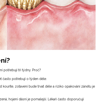
ení?
ní potřebují tři týdny. Proč?
t často potřebují o týden déle.
ouříte, zotavení bude trvat déle a riziko opakování zánětu je
ená, hojení dásní je pomalejší. Lékaři často doporučují