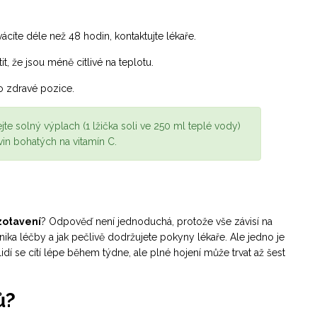
cíte déle než 48 hodin, kontaktujte lékaře.
t, že jsou méně citlivé na teplotu.
do zdravé pozice.
jte solný výplach (1 lžička soli ve 250 ml teplé vody)
vin bohatých na vitamín C.
 zotavení
? Odpověď není jednoduchá, protože vše závisí na
ika léčby a jak pečlivě dodržujete pokyny lékaře. Ale jedno je
 lidí se cítí lépe během týdne, ale plné hojení může trvat až šest
ů?