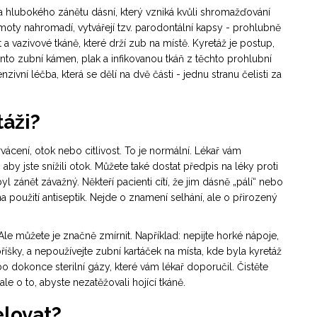
ba hlubokého zánětu dásní, který vzniká kvůli shromažďování
oty nahromadí, vytvářejí tzv. parodontální kapsy - prohlubně
a vazivové tkáně, které drží zub na místě. Kyretáž je postup,
nto zubní kámen, plak a infikovanou tkáň z těchto prohlubní
nzivní léčba, která se dělí na dvě části - jednu stranu čelisti za
táži?
krvácení, otok nebo citlivost. To je normální. Lékař vám
by jste snížili otok. Můžete také dostat předpis na léky proti
yl zánět závažný. Někteří pacienti cítí, že jim dásně „pálí“ nebo
na použití antiseptik. Nejde o znamení selhání, ale o přirozený
le můžete je značně zmírnit. Například: nepijte horké nápoje,
říšky, a nepoužívejte zubní kartáček na místa, kde byla kyretáž
 dokonce sterilní gázy, které vám lékař doporučil. Čistěte
ale o to, abyste nezatěžovali hojící tkáně.
elovat?