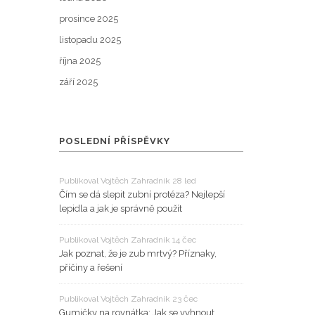
prosince 2025
listopadu 2025
října 2025
září 2025
POSLEDNÍ PŘÍSPĚVKY
Publikoval Vojtěch Zahradník 28 led
Čím se dá slepit zubní protéza? Nejlepší
lepidla a jak je správně použít
Publikoval Vojtěch Zahradník 14 čec
Jak poznat, že je zub mrtvý? Příznaky,
příčiny a řešení
Publikoval Vojtěch Zahradník 23 čec
Gumičky na rovnátka: Jak se vyhnout