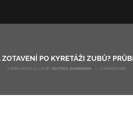
 ZOTAVENÍ PO KYRETÁŽI ZUBŮ? PRŮB
ZVEŘEJNĚNO 17 LIS BY
VOJTĚCH ZAHRADNÍK
—
0 KOMENTÁŘE