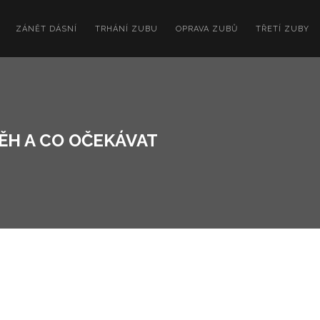
ZÁNĚT DÁSNÍ
TRHÁNÍ ZUBU
OPRAVA ZUBŮ
TŘETÍ ZUBY
ĚH A CO OČEKÁVAT