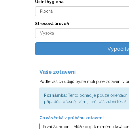
Ústní hygiena
Stresová úroveň
Vypočíta
Vaše zotavení
Podle vašich údajů byste měli plné zotavení v 
Poznámka:
Tento odhad je pouze orientační.
případů a přesněji vám ji určí váš zubní lékař.
Co vás čeká v průběhu zotavení
První 24 hodin
- Může dojít k mírnému krvácení, 