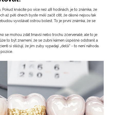
á. Pokud krvácíte po více než 48 hodinách, je to známka, že
ch až pěti dnech byste měli začít cítit, že dásně nejsou tak
ebudou vyvolávat ostrou bolest. To je první známka, že se
ně se mohou zdát tmavší nebo trochu zčervenalé, ale to je
ůže to být znamení, že se zubní kámen úspěšně odstranil a
nti si stěžují, že jim zuby vypadají „delší“ - to není náhoda.
 pozice.