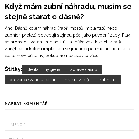
Když mám zubní náhradu, musím se
stejně starat o dásně?
Ano. Dásně kolem náhrad (např. mostů, implantátů nebo
zubních protéz) potřebují stejnou péči jako původní zuby. Plak
se hromadí i kolem implantátů - a může vést k jejich ztrátě.
Zánět dásní kolem implantátu se jmenuje periimplantitida - a je
často nevyléčitelný, pokud ho nezastavíte včas.
Štítky:
dentální hygiena
zdravé dásně
prevence zánětu dásní
čištění zubů
zubní nit
NAPSAT KOMENTÁŘ