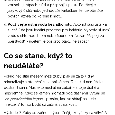
způsobují zápach z úst a přispívají k plaku. Používejte
jazykový čistič nebo jednoduše kartáčkem lehce očistěte
povrch jazyka od kořene k hrotu.
Používejte ústní vodu bez alkoholu
. Alkohol suší ústa - a
suchá ústa jsou ideální prostředí pro bakterie. Vyberte si ústní
vodu s chlorhexidinem nebo fluoridem. Nezaměňujte ji za
„čerstvost“ - účelem je boj proti plaku, ne zápach.
Co se stane, když to
neuděláte?
Pokud nečistíte mezery mezi zuby, plak se za 2-3 dny
mineralizuje a přemění na zubní kámen. Ten už si nemůžete
odstranit sami. Musíte to nechat na zubaři - a to je drahé a
nepříjemné. Když se kámen hromadí pod dásněmi, vytváří se
tzv.
paradentální kapsa
- prostor, kde se sbírají bakterie a
infekce. V tomto bodě už začíná ztráta kosti.
Výsledek? Zuby se začnou hýbat. Znějí jako „lístky na větvi“. A