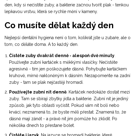
den, kdy si nečistíte zuby, a bakterie začnou tvořit plak - tenkou
lepkavou vrstvu, která se rychle mění v kameny.
Co musíte dělat každý den
Nejlepší dentální hygiena není o tom, kolikrát jste u zubaře, ale o
tom, co děláte doma. A to každý den.
Čistěte zuby dvakrát denně - alespoň dvě minuty
.
Používejte zubní kartáček s měkkými vlasíčky. Nečistěte
agresivně - tím jen poškozujete dásně. Pohybujte kartáčkem
kruhově, mírně nakloněným k dásním. Nezapomeňte na zadní
zuby - tam se plak nejčastěji hromadí.
Používejte zubní nit denně
. Kartáček nedokáže dostat mezi
zuby. Tam se sbírají zbytky jídla a bakterie. Zubní nit je jediný
způsob, jak tyto oblasti vyčistit. Pokud vám nit bolí nebo
krvácí, neznamená to, že byste měli přestat. Znamená to, že
dásně mají zánět - a právě nit jim pomůže ho zklidit. Po
několika dnech to přestane bolet.
Čistěte i jazyk
. Na jazyce se hromadí bakterie, které