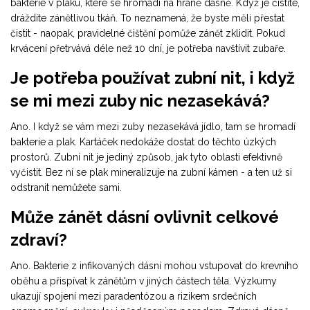
bakterie v plaku, které se hromadí na hraně dásně. Když je čistíte,
dráždíte zánětlivou tkáň. To neznamená, že byste měli přestat
čistit - naopak, pravidelné čištění pomůže zánět zklidit. Pokud
krvácení přetrvává déle než 10 dní, je potřeba navštívit zubaře.
Je potřeba používat zubní nit, i když
se mi mezi zuby nic nezasekává?
Ano. I když se vám mezi zuby nezasekává jídlo, tam se hromadí
bakterie a plak. Kartáček nedokáže dostat do těchto úzkých
prostorů. Zubní nit je jediný způsob, jak tyto oblasti efektivně
vyčistit. Bez ní se plak mineralizuje na zubní kámen - a ten už si
odstranit nemůžete sami.
Může zánět dásní ovlivnit celkové
zdraví?
Ano. Bakterie z infikovaných dásní mohou vstupovat do krevního
oběhu a přispívat k zánětům v jiných částech těla. Výzkumy
ukazují spojení mezi paradentózou a rizikem srdečních