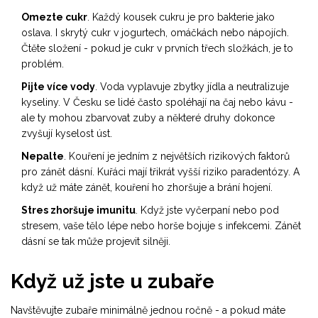
Omezte cukr
. Každý kousek cukru je pro bakterie jako
oslava. I skrytý cukr v jogurtech, omáčkách nebo nápojích.
Čtěte složení - pokud je cukr v prvních třech složkách, je to
problém.
Pijte více vody
. Voda vyplavuje zbytky jídla a neutralizuje
kyseliny. V Česku se lidé často spoléhají na čaj nebo kávu -
ale ty mohou zbarvovat zuby a některé druhy dokonce
zvyšují kyselost úst.
Nepalte
. Kouření je jedním z největších rizikových faktorů
pro zánět dásní. Kuřáci mají třikrát vyšší riziko paradentózy. A
když už máte zánět, kouření ho zhoršuje a brání hojení.
Stres zhoršuje imunitu
. Když jste vyčerpaní nebo pod
stresem, vaše tělo lépe nebo horše bojuje s infekcemi. Zánět
dásní se tak může projevit silněji.
Když už jste u zubaře
Navštěvujte zubaře minimálně jednou ročně - a pokud máte