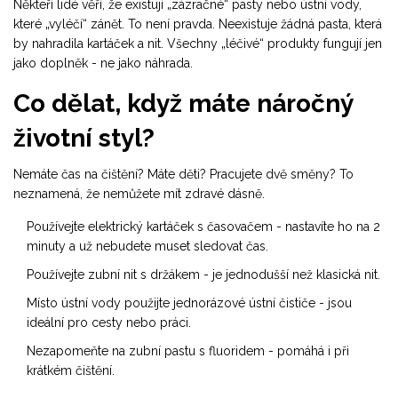
Někteří lidé věří, že existují „zázračné“ pasty nebo ústní vody,
které „vyléčí“ zánět. To není pravda. Neexistuje žádná pasta, která
by nahradila kartáček a nit. Všechny „léčivé“ produkty fungují jen
jako doplněk - ne jako náhrada.
Co dělat, když máte náročný
životní styl?
Nemáte čas na čištění? Máte děti? Pracujete dvě směny? To
neznamená, že nemůžete mít zdravé dásně.
Používejte elektrický kartáček s časovačem - nastavíte ho na 2
minuty a už nebudete muset sledovat čas.
Používejte zubní nit s držákem - je jednodušší než klasická nit.
Místo ústní vody použijte jednorázové ústní čističe - jsou
ideální pro cesty nebo práci.
Nezapomeňte na zubní pastu s fluoridem - pomáhá i při
krátkém čištění.