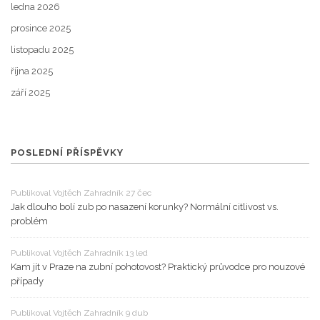
ledna 2026
prosince 2025
listopadu 2025
října 2025
září 2025
POSLEDNÍ PŘÍSPĚVKY
Publikoval Vojtěch Zahradník 27 čec
Jak dlouho bolí zub po nasazení korunky? Normální citlivost vs.
problém
Publikoval Vojtěch Zahradník 13 led
Kam jít v Praze na zubní pohotovost? Praktický průvodce pro nouzové
případy
Publikoval Vojtěch Zahradník 9 dub