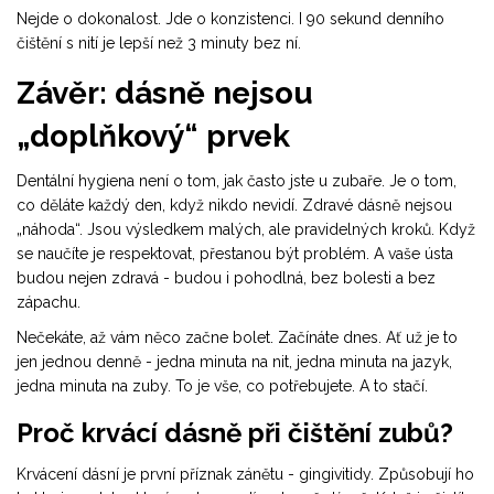
Nejde o dokonalost. Jde o konzistenci. I 90 sekund denního
čištění s nití je lepší než 3 minuty bez ní.
Závěr: dásně nejsou
„doplňkový“ prvek
Dentální hygiena není o tom, jak často jste u zubaře. Je o tom,
co děláte každý den, když nikdo nevidí. Zdravé dásně nejsou
„náhoda“. Jsou výsledkem malých, ale pravidelných kroků. Když
se naučíte je respektovat, přestanou být problém. A vaše ústa
budou nejen zdravá - budou i pohodlná, bez bolesti a bez
zápachu.
Nečekáte, až vám něco začne bolet. Začínáte dnes. Ať už je to
jen jednou denně - jedna minuta na nit, jedna minuta na jazyk,
jedna minuta na zuby. To je vše, co potřebujete. A to stačí.
Proč krvácí dásně při čištění zubů?
Krvácení dásní je první příznak zánětu - gingivitidy. Způsobují ho