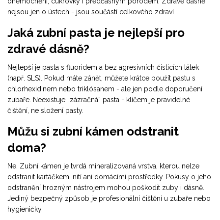
onemocnění, cukrovky i předčasným porodem. Zdravé dásně
nejsou jen o ústech - jsou součástí celkového zdraví.
Jaká zubní pasta je nejlepší pro
zdravé dásně?
Nejlepší je pasta s fluoridem a bez agresivních čisticích látek
(např. SLS). Pokud máte zánět, můžete krátce použít pastu s
chlorhexidinem nebo triklósanem - ale jen podle doporučení
zubaře. Neexistuje „zázračná“ pasta - klíčem je pravidelné
čištění, ne složení pasty.
Můžu si zubní kámen odstranit
doma?
Ne. Zubní kámen je tvrdá mineralizovaná vrstva, kterou nelze
odstranit kartáčkem, nití ani domácími prostředky. Pokusy o jeho
odstranění hrozným nástrojem mohou poškodit zuby i dásně.
Jediný bezpečný způsob je profesionální čištění u zubaře nebo
hygieničky.