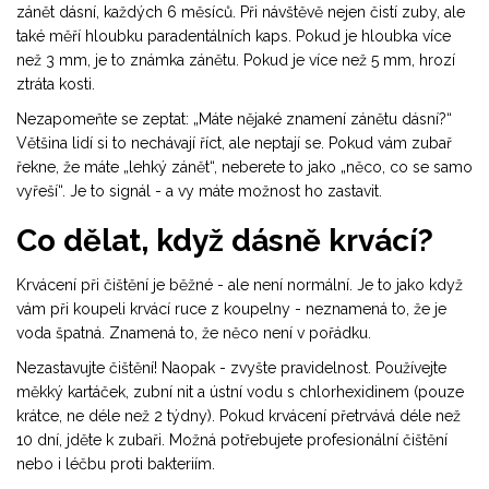
zánět dásní, každých 6 měsíců. Při návštěvě nejen čistí zuby, ale
také měří hloubku paradentálních kaps. Pokud je hloubka více
než 3 mm, je to známka zánětu. Pokud je více než 5 mm, hrozí
ztráta kosti.
Nezapomeňte se zeptat: „Máte nějaké znamení zánětu dásní?“
Většina lidí si to nechávají říct, ale neptají se. Pokud vám zubař
řekne, že máte „lehký zánět“, neberete to jako „něco, co se samo
vyřeší“. Je to signál - a vy máte možnost ho zastavit.
Co dělat, když dásně krvácí?
Krvácení při čištění je běžné - ale není normální. Je to jako když
vám při koupeli krvácí ruce z koupelny - neznamená to, že je
voda špatná. Znamená to, že něco není v pořádku.
Nezastavujte čištění! Naopak - zvyšte pravidelnost. Používejte
měkký kartáček, zubní nit a ústní vodu s chlorhexidinem (pouze
krátce, ne déle než 2 týdny). Pokud krvácení přetrvává déle než
10 dní, jděte k zubaři. Možná potřebujete profesionální čištění
nebo i léčbu proti bakteriím.