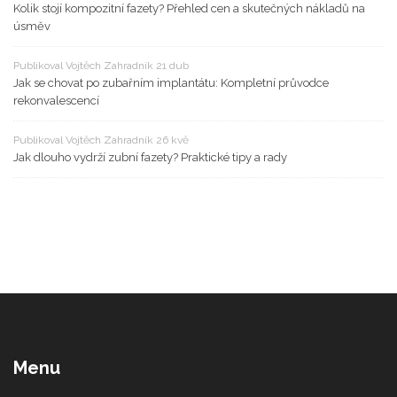
Kolik stojí kompozitní fazety? Přehled cen a skutečných nákladů na
úsměv
Publikoval Vojtěch Zahradník 21 dub
Jak se chovat po zubařním implantátu: Kompletní průvodce
rekonvalescencí
Publikoval Vojtěch Zahradník 26 kvě
Jak dlouho vydrží zubní fazety? Praktické tipy a rady
Menu