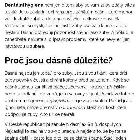
Dentální hygiena
není jen o tom, aby se vám zuby zdály bílé a
lesklé. Je to základní ochrana proti zánětům dásní, které mohou
vést k ztrátě zubů, a dokonce ovlivňují celkové zdraví těla.
Většina lidí si myslí, že stačí čistit zuby dvakrát denně - ale to
nestačí. Dásně potřebují pozornost stejně jako zuby. A pokud je
zanedbáte, můžete si připravit problémy, které se nevyřeší jen
návštěvou u zubaře.
Proč jsou dásně důležité?
Dásně nejsou jen „obal“ pro zuby. Jsou živou tkání, která drží
zuby pevně v čelisti a chrání kořeny před bakteriemi. Když se
dásně začnou zánětlivě otáčet, zčervenají, krvácejí při čištění
nebo se odtahují od zubů, je to varovný signál. První fáze tohoto
problému se jmenuje
gingivitida
- a je zcela vratná. Pokud ji ale
ignorujete, může přerůst v
paradentózu
, která ničí kost, která
podporuje zuby. A to už se nevrátí.
V České republice trpí zánětem dásní až 80 % dospělých.
Nejčastěji to začíná v 20-30 letech. A nejde o to, že byste se
špatně čistili - často jde o to, že se čistíte špatně. Stačí jeden