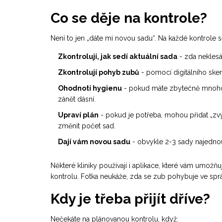
Co se děje na kontrole?
Není to jen „dáte mi novou sadu“. Na každé kontrole s
Zkontrolují, jak sedí aktuální sada
- zda neklesá
Zkontrolují pohyb zubů
- pomocí digitálního sken
Ohodnotí hygienu
- pokud máte zbytečně mnoho 
zánět dásní.
Upraví plán
- pokud je potřeba, mohou přidat „zvý
změnit počet sad.
Dají vám novou sadu
- obvykle 2-3 sady najednou,
Některé kliniky používají i aplikace, které vám umožň
kontrolu. Fotka neukáže, zda se zub pohybuje ve spr
Kdy je třeba přijít dříve?
Nečekáte na plánovanou kontrolu, když: