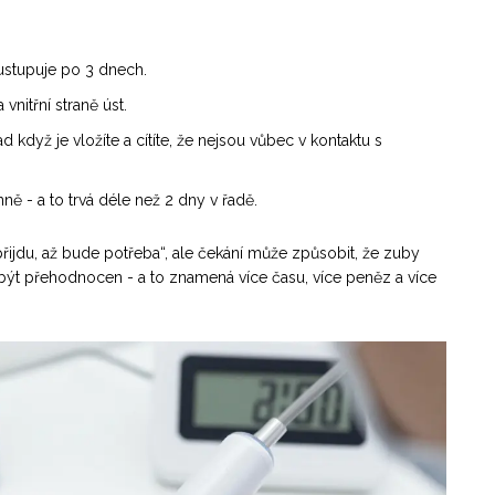
ustupuje po 3 dnech.
vnitřní straně úst.
 když je vložíte a cítíte, že nejsou vůbec v kontaktu s
ě - a to trvá déle než 2 dny v řadě.
přijdu, až bude potřeba“, ale čekání může způsobit, že zuby
být přehodnocen - a to znamená více času, více peněz a více