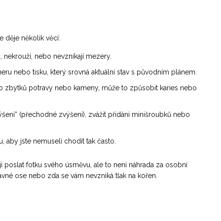
e děje několik věcí:
, nekrouží, nebo nevznikají mezery.
eru nebo tisku, který srovná aktuální stav s původním plánem.
zbytků potravy nebo kameny, může to způsobit karies nebo
šení“ (přechodné zvýšení), zvážit přidání minišroubků nebo
 aby jste nemuseli chodit tak často.
ují poslat fotku svého úsměvu, ale to není náhrada za osobní
ávné ose nebo zda se vám nevzniká tlak na kořen.