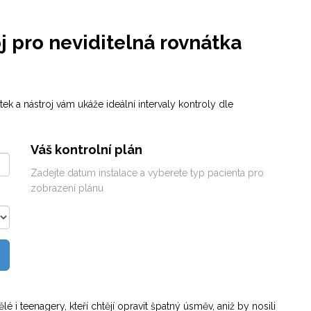
oj pro neviditelná rovnátka
ek a nástroj vám ukáže ideální intervaly kontroly dle
Váš kontrolní plán
Zadejte datum instalace a vyberete typ pacienta pro
zobrazení plánu
 i teenagery, kteří chtějí opravit špatný úsměv, aniž by nosili