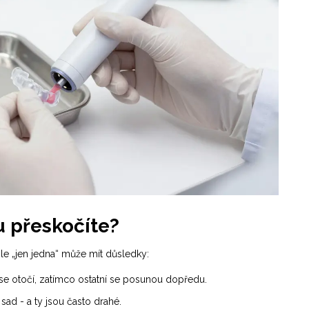
u přeskočíte?
hle „jen jedna“ může mít důsledky:
e otočí, zatímco ostatní se posunou dopředu.
sad - a ty jsou často drahé.