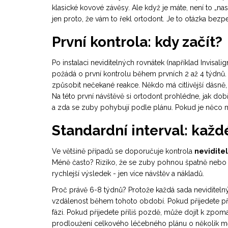
klasické kovové závěsy. Ale když je máte, není to „na
jen proto, že vám to řekl ortodont. Je to otázka bezpe
První kontrola: kdy začít?
Po instalaci neviditelných rovnátek (například Invis
požádá o první kontrolu během prvních 2 až 4 týdnů.
způsobit nečekané reakce. Někdo má citlivější dásně,
Na této první návštěvě si ortodont prohlédne, jak dobře 
a zda se zuby pohybují podle plánu. Pokud je něco m
Standardní interval: každ
Ve většině případů se doporučuje kontrola
nevidite
Méně často? Riziko, že se zuby pohnou špatně nebo 
rychlejší výsledek - jen více návštěv a nákladů.
Proč právě 6-8 týdnů? Protože každá sada neviditeln
vzdálenost během tohoto období. Pokud přijedete příl
fázi. Pokud přijedete příliš pozdě, může dojít k z
prodloužení celkového léčebného plánu o několik m