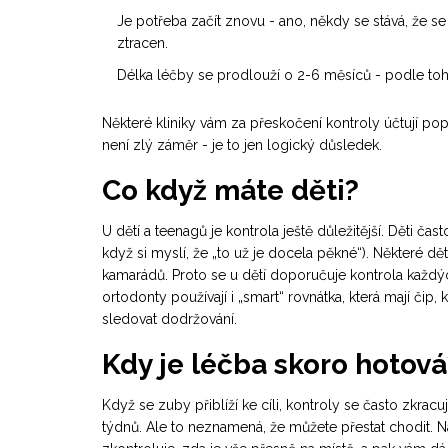
Je potřeba začít znovu - ano, někdy se stává, že se
ztracen.
Délka léčby se prodlouží o 2-6 měsíců - podle toho,
Některé kliniky vám za přeskočení kontroly účtují popl
není zlý záměr - je to jen logický důsledek.
Co když máte děti?
U dětí a teenagů je kontrola ještě důležitější. Děti čas
když si myslí, že „to už je docela pěkné“). Některé dě
kamarádů. Proto se u dětí doporučuje kontrola každých
ortodonty používají i „smart“ rovnátka, která mají či
sledovat dodržování.
Kdy je léčba skoro hotová
Když se zuby přiblíží ke cíli, kontroly se často zkrac
týdnů. Ale to neznamená, že můžete přestat chodit. N