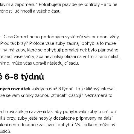
stavím a zapomenu“. Potřebujete pravidelné kontroly - a to ne
čnosti, účinnosti a vašeho času.
align, ClearCorrect nebo podobných systémů) vás ortodont vždy
 Proč tak brzy? Protože vaše zuby začínají pohyb, a to může
 jiný má zuby, které se pohybují pomaleji než bylo plánováno.
sedí vaše šňůry, zda nevznikají otírání na vnitřní straně čelisti,
imo, může včas upravit následující sadu.
é 6-8 týdnů
lných rovnátek
každých 6 až 8 týdnů. To je klíčový interval.
že se vám šňůrky začnou „ztrácet“. Častěji? Neznamená to
ých rovnátek je navržena tak, aby pohybovala zuby o určitou
iš brzy, zuby ještě nebyly dostatečně připraveny na další
pomalení nebo dokonce zastavení pohybu. Výsledkem může být
ěsíců.