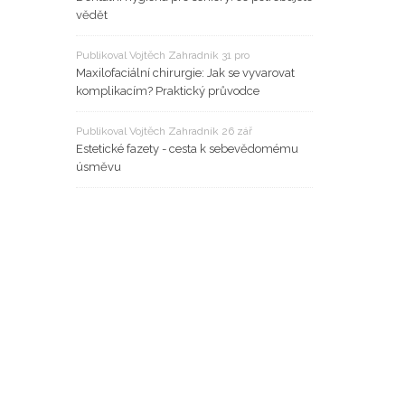
vědět
Publikoval Vojtěch Zahradník 31 pro
Maxilofaciální chirurgie: Jak se vyvarovat
komplikacím? Praktický průvodce
Publikoval Vojtěch Zahradník 26 zář
Estetické fazety - cesta k sebevědomému
úsměvu