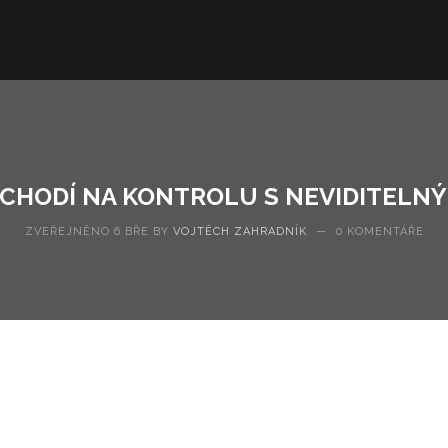
 CHODÍ NA KONTROLU S NEVIDITELN
ZVEŘEJNĚNO 6 BŘE BY
VOJTĚCH ZAHRADNÍK
—
0 KOMENTÁŘE