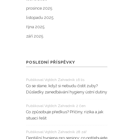
prosince 2025
listopadu 2025
října 2025
září 2025
POSLEDNÍ PŘÍSPĚVKY
Publikoval Vojtěch Zahradník 16 lis
Co se stane, když si nebudu čistit zuby?
Důsledky zanedbávání hygieny ústní dutiny
Publikoval Vojtěch Zahradník 2 čen
Co způsobuje předkus? Příčiny, rizika a jak
situaci řešit
Publikoval Vojtěch Zahradník 28 zář
Dentální hygiena pro seniory: co potřebujete