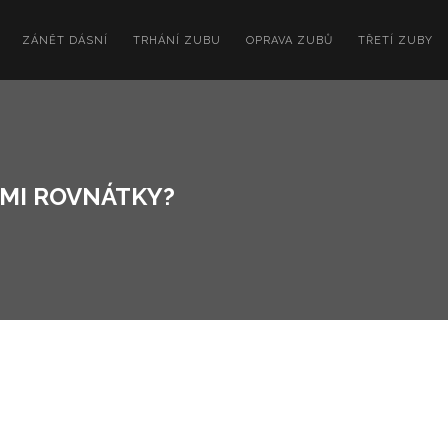
ZÁNĚT DÁSNÍ
TRHÁNÍ ZUBU
OPRAVA ZUBŮ
TŘETÍ ZUBY
ÝMI ROVNÁTKY?