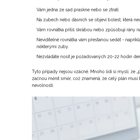
Vám jedna ze sad praskne nebo se ztratí.
Na zubech nebo dásních se objeví bolest, která ne
Vám rovnátka příliš škrábou nebo způsobují rány na 
Neviditelné rovnátka vám přestanou sedět - například
některými zuby.
Nezvládáte nosit je požadovaných 20-22 hodin denn
Tyto případy nejsou vzácné. Mnoho lidí si myslí, že „
začnou měnit směr, což znamená, že celý plán musí 
nevolnosti.