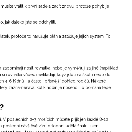
 musíte vrátit k první sadě a začít znovu, protože pohyb je
 jak daleko jste se odchýlili.
atek, protože to narušuje plán a zatěžuje jejich systém. To
to zapomínají nosit rovnátka, nebo je vyměňují za jiné (například
ti si rovnátka vůbec nevkládají, když jdou na školu nebo do
 4-6 týdnů - a často i přísnější dohled rodičů. Některé
p, který zaznamenává, kolik hodin je noseno. To pomáhá lépe
?
ují. V posledních 2-3 měsících můžete přijít jen každé 8-10
a poslední návštěvě vám ortodont udělá finální sken,