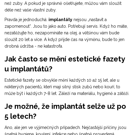
než zuby. A pokud je správně ošetřujete, můžou vám sloužit
déle než vaše vlastní zuby.
Pravda je jednoduchá:
implantáty
nejsou „nastavit a
zapomenout“. Jsou to jako auto. Potřebují servis. Když ho máte,
nezatěžujte ho, nezapomínáte na olej, a většinou vám bude
sloužit 20 let a více. A když přijde čas na výměnu, bude to jen
drobná údržba - ne katastrofa.
Jak často se mění estetické fazety
u implantátů?
Estetické fazety se obvykle mění každých 10 až 15 let, ale u
některých pacientů, kteří mají silný stisk zubů nebo kouří, to
může být i každých 7-8 let. Záleží na materiálu, hygieně a zátěži.
Je možné, že implantát selže už po
5 letech?
Ano, ale jen ve výjimečných případech. Nejčastější příčiny jsou
špatná hygiena, kouření, infekce nebo špatně provedená