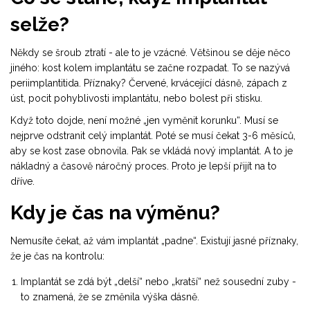
selže?
Někdy se šroub ztratí - ale to je vzácné. Většinou se děje něco
jiného: kost kolem implantátu se začne rozpadat. To se nazývá
periimplantitida. Příznaky? Červené, krvácející dásně, zápach z
úst, pocit pohyblivosti implantátu, nebo bolest při stisku.
Když toto dojde, není možné „jen vyměnit korunku“. Musí se
nejprve odstranit celý implantát. Poté se musí čekat 3-6 měsíců,
aby se kost zase obnovila. Pak se vkládá nový implantát. A to je
nákladný a časově náročný proces. Proto je lepší přijít na to
dříve.
Kdy je čas na výměnu?
Nemusíte čekat, až vám implantát „padne“. Existují jasné příznaky,
že je čas na kontrolu:
Implantát se zdá být „delší“ nebo „kratší“ než sousední zuby -
to znamená, že se změnila výška dásně.