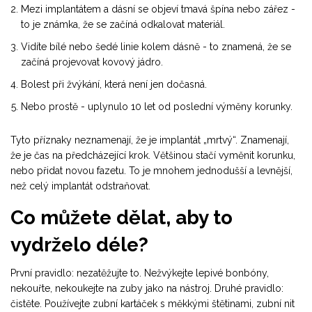
Mezi implantátem a dásní se objeví tmavá špína nebo zářez -
to je známka, že se začíná odkalovat materiál.
Vidíte bílé nebo šedé linie kolem dásně - to znamená, že se
začíná projevovat kovový jádro.
Bolest při žvýkání, která není jen dočasná.
Nebo prostě - uplynulo 10 let od poslední výměny korunky.
Tyto příznaky neznamenají, že je implantát „mrtvý“. Znamenají,
že je čas na předcházející krok. Většinou stačí vyměnit korunku,
nebo přidat novou fazetu. To je mnohem jednodušší a levnější,
než celý implantát odstraňovat.
Co můžete dělat, aby to
vydrželo déle?
První pravidlo: nezatěžujte to. Nežvýkejte lepivé bonbóny,
nekouřte, nekoukejte na zuby jako na nástroj. Druhé pravidlo:
čistěte. Používejte zubní kartáček s měkkými štětinami, zubní nit