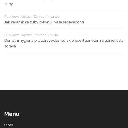
zuby
Publikoval Vojtěch Zahradník 24 led
Jak keramické zuby ovlivňují vaše sebevědomí
Publikoval Vojtěch Zahradník 17 lis
Dentální hygiena pro zdravé dásně: jak předejít zánětům a udržet ústa
zdravá
Menu
O nás