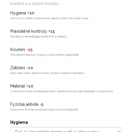
kvalitně a v dobré kondici.
Hygiena
+20
Dvě či více čištění zubů denně, použití zubní niti a ústní vody
Pravidelné kontroly
+15
Návštěvy u stomatologa každých 6-12 měsíců
Kouření
-15
Pravidelné kouření zvyšuje riziko selhání implantátu
Zatížení
-10
Silný stisk zubů, štípaní ořechů, žvýkání lepicích bonbónů
Materiál
+10
Zirkoniové nebo nanokompozitové estetické fazety jsou odolnější než porcelán
Fyzická aktivita
-5
Intenzivní fyzická náročnost může ovlivnit implantát
Hygiena