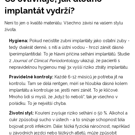
implantát vydrží?
Není to jen o kvalitě materiálu. Všechno závisí na vašem stylu
života.
Hygiena:
Pokud nečistíte zubní implantáty jako ostatní zuby -
tedy dvakrát denně, s nití a ústní vodou - hrozí zánět dásně
(periimplantitida). To je hlavní příčina selhání implantátů. Studie
z
Journal of Clinical Periodontology
ukazují, že pacienti s
nepravidelnou hygienou mají 3x vyšší riziko ztráty implantátu.
Pravidelné kontroly:
Každé 6-12 měsíců je potřeba jít na
kontrolu. Tam se dělá rentgen, měří se hloubka dásně kolem
implantátu a kontroluje se, jestli není zánět. To je klíčové.
Mnoho lidí si myslí, že „když to nebolí“, tak je všechno v
pořádku. To je největší chyba.
Životní styl:
Kouření zvyšuje riziko selhání o 50 %. Alkohol a
cukr způsobují sucho v ústech - a to snižuje schopnost těla
bojovat proti infekcím. Dále: těžká fyzická náročnost, například
u závodních jezdci nebo těžkých atletů, může způsobit