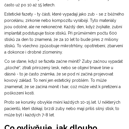
často už po 10 až 15 letech.
Estetické fazety - ty části, které vypadají jako zub - se z běžného
porcelánu, zirkonie nebo kompozitu vyrábějí. Tyto materiály
jsou odolné, ale ne nekonečné. Každý den, když žvýkáte, zubní
implantát podstupuje tisíce stisků. Při průměrném počtu 600
stisků za den to znamená, že za 10 let to bude přes 2 miliony
stisků. To všechno způsobuje mikrotrhliny, opotřebení, zbarvení
a dokonce i drobné zlomeniny.
Co se stane, když se fazeta začne měnit? Zuby začnou vypadat
„ploché“, ztratí přirozený lesk, nebo se objeví tmavé linie u
dásně - to je často známka, že se pod ní začíná projevovat
kovový základ. To není jen estetický problém. To může
znamenat, že se začíná měnit i tvar, což může vést k přetížení a
poškození kosti.
Proto se korunky obvykle mění každých 10-15 let. U některých
pacientů, kteří štěkají, brzdí zuby nebo mají příliš silný stisk, to
může být i každých 7-8 let.
Co ovlivňuje, jak dlouho