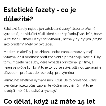
Estetické fazety - co je
důležité?
Estetické fazety nejsou jen „překrásné zuby“. Jsou to přesně
vyrobené, individuální části, které se přizpůsobují vaší tváři, barvě
kůže, tvaru úsměvu. Když se vyměňují, neměly by být jen „stejné
jako předtím“. Měly by být lepší.
Moderní materiály jako zirkonie nebo nanokompozity mají
výrazně lepší odolnost proti zbarvení a přirozenější světlo. Díky
tomu můžete mít zuby, které vypadají přirozeně i při tmě, a
nejen ve světle kliniky. A to je to, co se stává většinou základním
důvodem, proč se lidé rozhodují pro výměnu.
Pamatujte: estetická výměna není luxus. Je to prevence. Když
vyměníte fazetu včas, zabráníte větším problémům. A to je
levnější, méně bolestivé a rychlejší.
Co dělat, když už máte 15 let