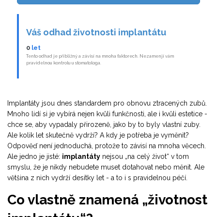
Váš odhad životnosti implantátu
0
let
Tento odhad je přibližný a závisí na mnoha faktorech. Nezamenjí vám
pravidelnou kontrolu u stomatologa.
Implantáty jsou dnes standardem pro obnovu ztracených zubů.
Mnoho lidí si je vybírá nejen kvůli funkčnosti, ale i kvůli estetice -
chce se, aby vypadaly přirozeně, jako by to byly vlastní zuby.
Ale kolik let skutečně vydrží? A kdy je potřeba je vyměnit?
Odpověď není jednoduchá, protože to závisí na mnoha věcech.
Ale jedno je jisté:
implantáty
nejsou „na celý život“ v tom
smyslu, že je nikdy nebudete muset dotahovat nebo měnit. Ale
většina z nich vydrží desítky let - a to i s pravidelnou péčí.
Co vlastně znamená „životnost