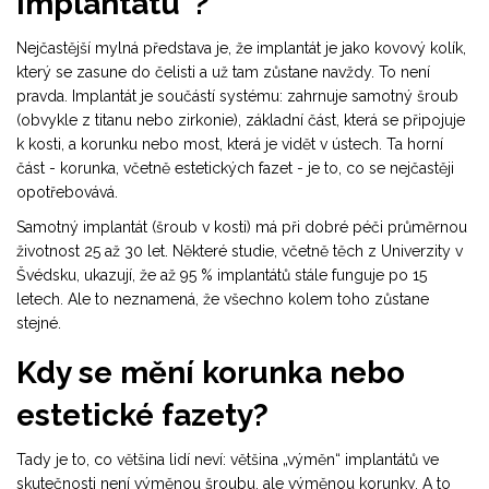
implantátu“?
Nejčastější mylná představa je, že implantát je jako kovový kolík,
který se zasune do čelisti a už tam zůstane navždy. To není
pravda. Implantát je součástí systému: zahrnuje samotný šroub
(obvykle z titanu nebo zirkonie), základní část, která se připojuje
k kosti, a korunku nebo most, která je vidět v ústech. Ta horní
část - korunka, včetně estetických fazet - je to, co se nejčastěji
opotřebovává.
Samotný implantát (šroub v kosti) má při dobré péči průměrnou
životnost 25 až 30 let. Některé studie, včetně těch z Univerzity v
Švédsku, ukazují, že až 95 % implantátů stále funguje po 15
letech. Ale to neznamená, že všechno kolem toho zůstane
stejné.
Kdy se mění korunka nebo
estetické fazety?
Tady je to, co většina lidí neví: většina „výměn“ implantátů ve
skutečnosti není výměnou šroubu, ale výměnou korunky. A to