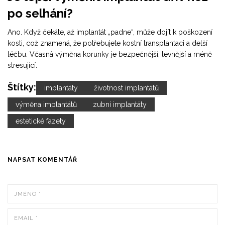
po selhání?
Ano. Když čekáte, až implantát „padne“, může dojít k poškození
kosti, což znamená, že potřebujete kostní transplantaci a delší
léčbu. Včasná výměna korunky je bezpečnější, levnější a méně
stresující.
Štítky:
implantáty
životnost implantátů
výměna implantátů
zubní implantáty
estetické fazety
NAPSAT KOMENTÁŘ