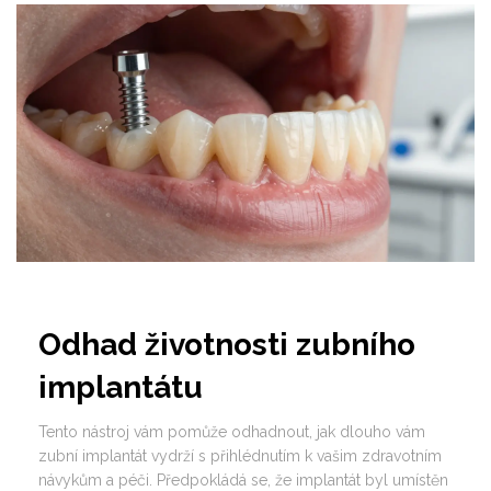
Odhad životnosti zubního
implantátu
Tento nástroj vám pomůže odhadnout, jak dlouho vám
zubní implantát vydrží s přihlédnutím k vašim zdravotním
návykům a péči. Předpokládá se, že implantát byl umístěn