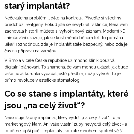
starý implantát?
Nečekáte na problém. Jděte na kontrolu. Přiveďte si všechny
předchozí rentgeny. Pokud jste se nevybírali v klinice, která vám
zachovala historii, můžete si vytvořit nový záznam. Moderní 3D
snímkování ukazuje, jak se kost měnila během let. To pomáhá
lékaři rozhodnout, zda je implantát stále bezpečný, nebo zda je
čas na přípravu na výměnu.
V Brně a v celé České republice už mnoho klinik používá
digitální plánování. To znamená, že vám mohou ukázat, jak bude
vaše nová korunka vypadat ještě předtím, než ji vytvoří. To je
přímo revoluce v estetické stomatologii.
Co se stane s implantáty, které
jsou „na celý život“?
Neexistuje žádný implantát, který vydrží „na celý život“. To je
marketingový klam. Ani vaše vlastní zuby nevydrží celý život - a
to při nejlepší péči. Implantáty jsou ale mnohem spolehlivější