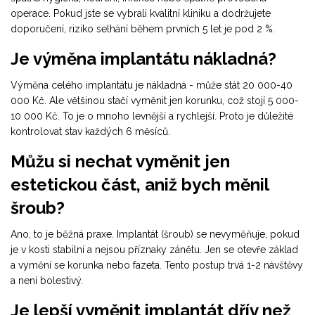
operace. Pokud jste se vybrali kvalitní kliniku a dodržujete
doporučení, riziko selhání během prvních 5 let je pod 2 %.
Je výměna implantátu nákladná?
Výměna celého implantátu je nákladná - může stát 20 000-40
000 Kč. Ale většinou stačí vyměnit jen korunku, což stojí 5 000-
10 000 Kč. To je o mnoho levnější a rychlejší. Proto je důležité
kontrolovat stav každých 6 měsíců.
Můžu si nechat vyměnit jen
estetickou část, aniž bych měnil
šroub?
Ano, to je běžná praxe. Implantát (šroub) se nevyměňuje, pokud
je v kosti stabilní a nejsou příznaky zánětu. Jen se otevře základ
a vymění se korunka nebo fazeta. Tento postup trvá 1-2 návštěvy
a není bolestivý.
Je lepší vyměnit implantát dřív než