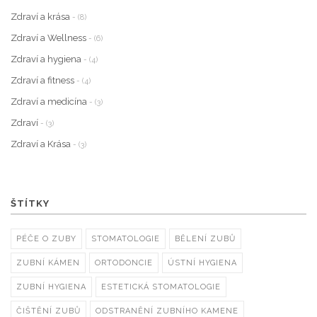
Zdraví a krása
- (8)
Zdraví a Wellness
- (6)
Zdraví a hygiena
- (4)
Zdraví a fitness
- (4)
Zdraví a medicína
- (3)
Zdraví
- (3)
Zdraví a Krása
- (3)
ŠTÍTKY
PÉČE O ZUBY
STOMATOLOGIE
BĚLENÍ ZUBŮ
ZUBNÍ KÁMEN
ORTODONCIE
ÚSTNÍ HYGIENA
ZUBNÍ HYGIENA
ESTETICKÁ STOMATOLOGIE
ČIŠTĚNÍ ZUBŮ
ODSTRANĚNÍ ZUBNÍHO KAMENE