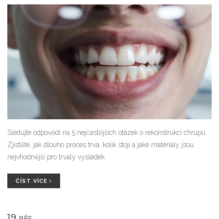
Sledujte odpovědi na 5 nejčastějších otázek o rekonstrukci chrupu.
Zjistěte, jak dlouho proces trvá, kolik stojí a jaké materiály jsou
nejvhodnější pro trvalý výsledek.
ČÍST VÍCE
19
BŘE