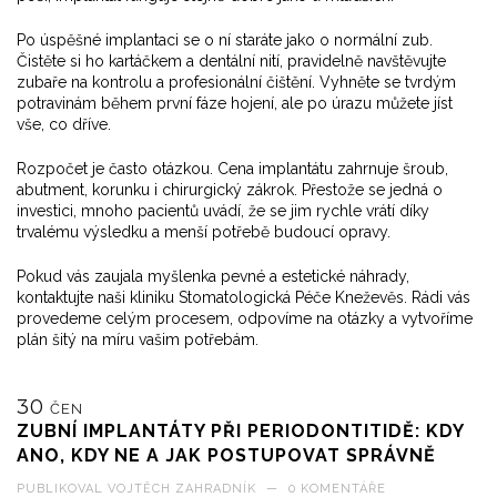
Po úspěšné implantaci se o ní staráte jako o normální zub.
Čistěte si ho kartáčkem a dentální nití, pravidelně navštěvujte
zubaře na kontrolu a profesionální čištění. Vyhněte se tvrdým
potravinám během první fáze hojení, ale po úrazu můžete jíst
vše, co dříve.
Rozpočet je často otázkou. Cena implantátu zahrnuje šroub,
abutment, korunku i chirurgický zákrok. Přestože se jedná o
investici, mnoho pacientů uvádí, že se jim rychle vrátí díky
trvalému výsledku a menší potřebě budoucí opravy.
Pokud vás zaujala myšlenka pevné a estetické náhrady,
kontaktujte naši kliniku Stomatologická Péče Kneževěs. Rádi vás
provedeme celým procesem, odpovíme na otázky a vytvoříme
plán šitý na míru vašim potřebám.
30
ČEN
ZUBNÍ IMPLANTÁTY PŘI PERIODONTITIDĚ: KDY
ANO, KDY NE A JAK POSTUPOVAT SPRÁVNĚ
PUBLIKOVAL
VOJTĚCH ZAHRADNÍK
—
0 KOMENTÁŘE