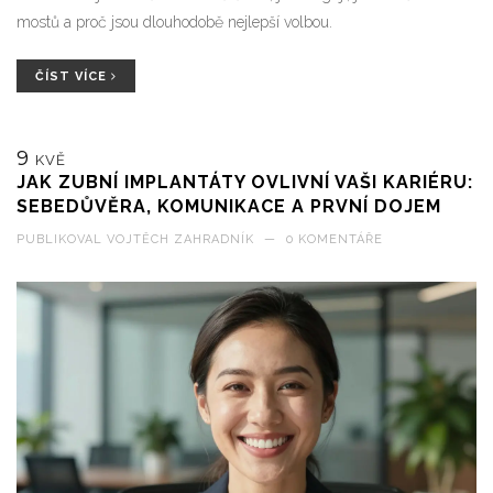
mostů a proč jsou dlouhodobě nejlepší volbou.
ČÍST VÍCE
9
KVĚ
JAK ZUBNÍ IMPLANTÁTY OVLIVNÍ VAŠI KARIÉRU:
SEBEDŮVĚRA, KOMUNIKACE A PRVNÍ DOJEM
PUBLIKOVAL
VOJTĚCH ZAHRADNÍK
—
0 KOMENTÁŘE