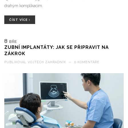
drahým komplikacím.
ČÍST VÍCE
8
BŘE
ZUBNÍ IMPLANTÁTY: JAK SE PŘIPRAVIT NA
ZÁKROK
PUBLIKOVAL
VOJTĚCH ZAHRADNÍK
—
0 KOMENTÁŘE