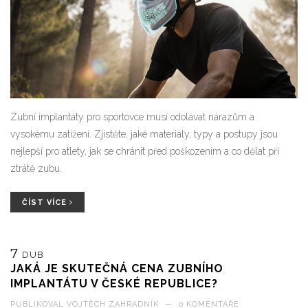
Zubní implantáty pro sportovce musí odolávat nárazům a
vysokému zatížení. Zjistěte, jaké materiály, typy a postupy jsou
nejlepší pro atlety, jak se chránit před poškozením a co dělat při
ztrátě zubu.
ČÍST VÍCE
7
DUB
JAKÁ JE SKUTEČNÁ CENA ZUBNÍHO
IMPLANTÁTU V ČESKÉ REPUBLICE?
PUBLIKOVAL
VOJTĚCH ZAHRADNÍK
—
0 KOMENTÁŘE