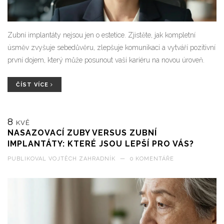
Zubní implantáty nejsou jen o estetice. Zjistěte, jak kompletní
úsměv zvyšuje sebedůvěru, zlepšuje komunikaci a vytváří pozitivní
první dojem, který může posunout vaši kariéru na novou úroveň.
ČÍST VÍCE
8
KVĚ
NASAZOVACÍ ZUBY VERSUS ZUBNÍ
IMPLANTÁTY: KTERÉ JSOU LEPŠÍ PRO VÁS?
PUBLIKOVAL
VOJTĚCH ZAHRADNÍK
—
0 KOMENTÁŘE