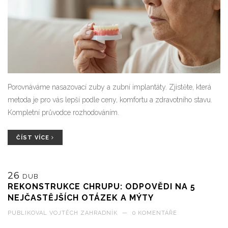
Porovnáváme nasazovací zuby a zubní implantáty. Zjistěte, která
metoda je pro vás lepší podle ceny, komfortu a zdravotního stavu.
Kompletní průvodce rozhodováním.
ČÍST VÍCE
26
DUB
REKONSTRUKCE CHRUPU: ODPOVĚDI NA 5
NEJČASTĚJŠÍCH OTÁZEK A MÝTY
PUBLIKOVAL
VOJTĚCH ZAHRADNÍK
—
0 KOMENTÁŘE