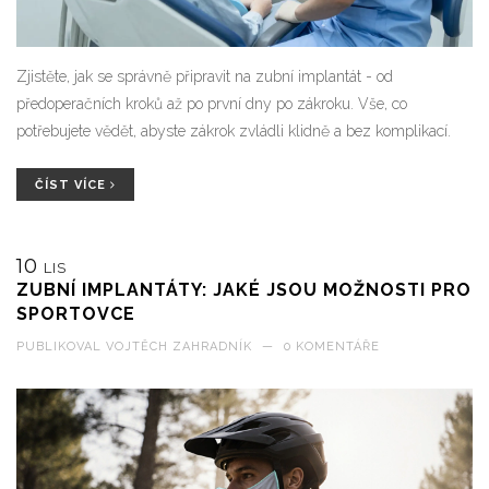
Zjistěte, jak se správně připravit na zubní implantát - od
předoperačních kroků až po první dny po zákroku. Vše, co
potřebujete vědět, abyste zákrok zvládli klidně a bez komplikací.
ČÍST VÍCE
10
LIS
ZUBNÍ IMPLANTÁTY: JAKÉ JSOU MOŽNOSTI PRO
SPORTOVCE
PUBLIKOVAL
VOJTĚCH ZAHRADNÍK
—
0 KOMENTÁŘE