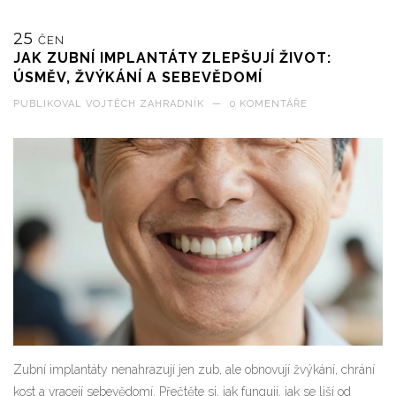
25
ČEN
JAK ZUBNÍ IMPLANTÁTY ZLEPŠUJÍ ŽIVOT:
ÚSMĚV, ŽVÝKÁNÍ A SEBEVĚDOMÍ
PUBLIKOVAL
VOJTĚCH ZAHRADNÍK
—
0 KOMENTÁŘE
Zubní implantáty nenahrazují jen zub, ale obnovují žvýkání, chrání
kost a vracejí sebevědomí. Přečtěte si, jak fungují, jak se liší od