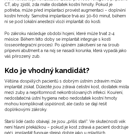
CT, aby zjistil, zda máte dostatek kostní hmoty. Pokud je
potřeba, může před implantací provést augmentaci – doplnění
kostní hmoty. Samotná implantace trvá asi 30‑60 minut, během
ní se pod lokální anestezií vloží implantát do kosti.
Po zákroku následuje období hojení, které může trvat 2‑4
měsíce. Během této doby se implantát integruje s kostí
(osseointegrační proces). Po úplném zakotvení se na šroub
připevní abutment a na něj se nasadí korunka, která vypadá jako
váš přirozený zub.
Kdo je vhodný kandidát?
Většina dospělých pacientů s dobrým ústním zdravím může
implantát získat. Důležité jsou zdravá čelistní kost, dostatek místa
mezi zuby a nepřítomnost nekontrolovaných infekcí. Kouření,
nedostatečná ústní hygiena nebo nedostatek kostní hmoty
mohou komplikovat úspěšnost, ale často se dají řešit
doplňkovými zákroky.
Starší lidé často obávají, že jsou „příliš staří“. Ve skutečnosti věk
není hlavní překážkou – pokud je kost zdravá a pacient dodržuje
péči, implantát funguje stejně dobře jako u mladších.