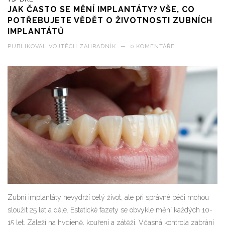
JAK ČASTO SE MĚNÍ IMPLANTÁTY? VŠE, CO
POTŘEBUJETE VĚDĚT O ŽIVOTNOSTI ZUBNÍCH
IMPLANTÁTŮ
PUBLIKOVAL
VOJTĚCH ZAHRADNÍK
—
0 KOMENTÁŘE
Zubní implantáty nevydrží celý život, ale při správné péči mohou
sloužit 25 let a déle. Estetické fazety se obvykle mění každých 10-
15 let. Záleží na hygieně, kouření a zátěži. Včasná kontrola zabrání