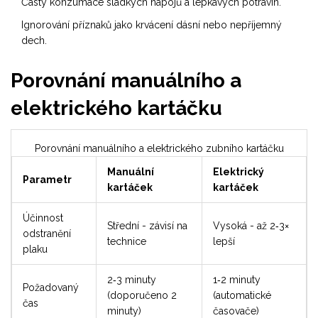
Častý konzumace sladkých nápojů a lepkavých potravin.
Ignorování příznaků jako krvácení dásní nebo nepříjemný
dech.
Porovnání manuálního a
elektrického kartáčku
Porovnání manuálního a elektrického zubního kartáčku
Manuální
Elektrický
Parametr
kartáček
kartáček
Účinnost
Střední - závisí na
Vysoká - až 2‑3×
odstranění
technice
lepší
plaku
2‑3 minuty
1‑2 minuty
Požadovaný
(doporučeno 2
(automatické
čas
minuty)
časovače)