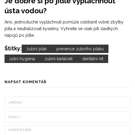
Je dobré si po jídle vypláchnout
ústa vodou?
Ano, jednoduché vypláchnutí pomůže odstranit volné zbytky
jídla a neutralizovat kyseliny. Vyhněte se však pití sladkých
nápojů po jídle.
Štítky:
zubní plak
prevence zubního plaku
ústní hygiena
zubní kartáček
dentální nit
NAPSAT KOMENTÁŘ