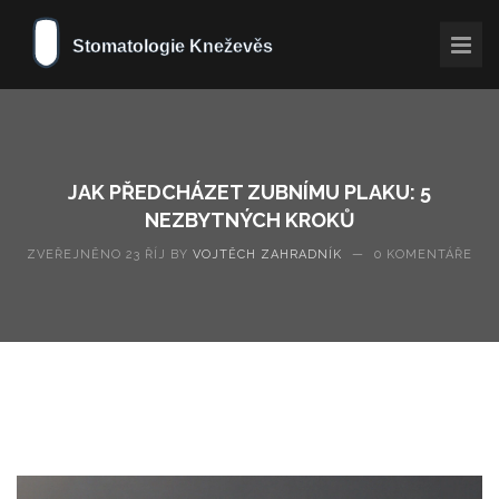
JAK PŘEDCHÁZET ZUBNÍMU PLAKU: 5
NEZBYTNÝCH KROKŮ
ZVEŘEJNĚNO 23 ŘÍJ BY
VOJTĚCH ZAHRADNÍK
—
0 KOMENTÁŘE