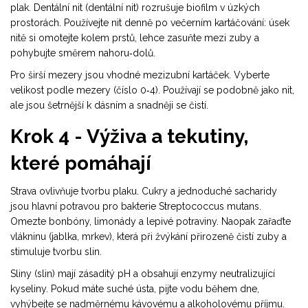
plak. Dentální nit (
dentální nit
) rozrušuje biofilm v úzkých
prostorách. Používejte nit denně po večerním kartáčování: úsek
nitě si omotejte kolem prstů, lehce zasuňte mezi zuby a
pohybujte směrem nahoru‑dolů.
Pro širší mezery jsou vhodné
mezizubní kartáček
. Vyberte
velikost podle mezery (číslo 0‑4). Používají se podobně jako nit,
ale jsou šetrnější k dásním a snadněji se čistí.
Krok 4 - Výživa a tekutiny,
které pomáhají
Strava ovlivňuje tvorbu plaku. Cukry a jednoduché sacharidy
jsou hlavní potravou pro
bakterie Streptococcus mutans
.
Omezte bonbóny, limonády a lepivé potraviny. Naopak zařaďte
vlákninu (jablka, mrkev), která při žvýkání přirozeně čistí zuby a
stimuluje tvorbu slin.
Sliny (
slin
) mají zásaditý pH a obsahují enzymy neutralizující
kyseliny. Pokud máte suché ústa, pijte vodu během dne,
vyhýbejte se nadměrnému kávovému a alkoholovému příjmu.