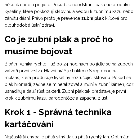
několika hodin po jídle. Pokud se neodstraní, bakterie produkují
kyseliny, které poškozují sklovinu a vedou k zubnímu kazu nebo
zánětu dásní. Právě proto je prevence
zubní plak
klíčová pro
dlouhodobé ústní zdraví.
Co je zubní plak a proč ho
musíme bojovat
Biofilm vzniká rychle - už po 24 hodinách po jídle se na zubech
vytvoří první vrstva. Hlavní hráč je
bakterie Streptococcus
mutans
, která produkuje kyseliny rozrušující sklovinu. Pokud se
plak hromadí, začne se mineralizovat a mění v zubní kámen, což
usnadňuje další růst bakterií. Zubní plak tak představuje první
krok k zubnímu kazu, parodontóze a zápachu z úst.
Krok 1 - Správná technika
kartáčování
Nejčastější chyba je příliš silný tlak a příliš rychlý tah. Optimální