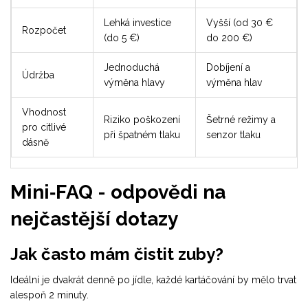
Lehká investice
Vyšší (od 30 €
Rozpočet
(do 5 €)
do 200 €)
Jednoduchá
Dobíjení a
Údržba
výměna hlavy
výměna hlav
Vhodnost
Riziko poškození
Šetrné režimy a
pro citlivé
při špatném tlaku
senzor tlaku
dásně
Mini‑FAQ - odpovědi na
nejčastější dotazy
Jak často mám čistit zuby?
Ideální je dvakrát denně po jídle, každé kartáčování by mělo trvat
alespoň 2 minuty.