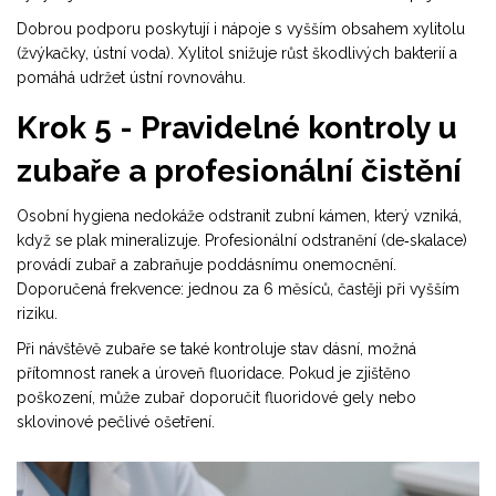
Dobrou podporu poskytují i nápoje s vyšším obsahem xylitolu
(žvýkačky, ústní voda). Xylitol snižuje růst škodlivých bakterií a
pomáhá udržet ústní rovnováhu.
Krok 5 - Pravidelné kontroly u
zubaře a profesionální čistění
Osobní hygiena nedokáže odstranit zubní kámen, který vzniká,
když se plak mineralizuje. Profesionální odstranění (de‑skalace)
provádí zubař a zabraňuje poddásnímu onemocnění.
Doporučená frekvence: jednou za 6 měsíců, častěji při vyšším
riziku.
Při návštěvě zubaře se také kontroluje stav dásní, možná
přítomnost ranek a úroveň fluoridace. Pokud je zjištěno
poškození, může zubař doporučit fluoridové gely nebo
sklovinové pečlivé ošetření.