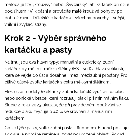
metoda je tzv. „krouživý“ nebo „Švýcarský" tah: kartáček přiložíte
pod úhlem 45° k dásni a provádíte malé krouživé pohyby po
dobu 2 minut. Důležité je kartáčovat všechny povrchy - vnější,
vnitřní i žvýkací strany.
Krok 2 - Výběr správného
kartáčku a pasty
Na trhu jsou dva hlavní typy: manuální a elektrický.
zubní
kartáček
by měl mít měkké štětiny (HS - soft) a hlavu velikosti,
která se vejde do úst a dosáhne i mezi mezizubní prostory. Pro
citlivé dásně zvolte kartáček s extra měkkými štětinami.
Elektrické modely (
elektrický zubní kartáček
) využívají oscilaci
nebo sonické vibrace, které rozrušují plak i při minimálním tlaku.
Studie z roku 2023 ukázaly, že při pravidelném používání se
redukce plaku zvyšuje o 40 % ve srovnání s manuálním
kartáčkem.
Co se týče pasty, volte
zubní pasta s fluoridem
. Fluorid posiluje
sklovinu a pomáhá remineralizovat poškozené oblasti. Pokud