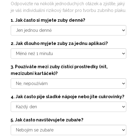
Odpovězte na několik jednoduchých otázek a zjistíte, jaký
je váš individuální rizikový faktor pro tvorbu zubního plaku.
1. Jak často si myjete zuby denně?
2. Jak dlouho myjete zuby za jednu aplikaci?
3. Používáte mezi zuby čistící prostředky (nit,
mezizubní kartáček)?
4. Jak často pije sladké nápoje nebo jíte cukrovinky?
5. Jak často navštěvujete zubaře?