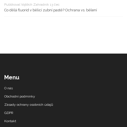
Publikoval Vojtěch Zahradník 13 čec
Co dělá fluorid v bělicí zubní pastě? Ochrana vs. bělení
Menu
O nás
Obchodní podmínky
Zásady ochrany osobních údajů
GDPR
Kontakt