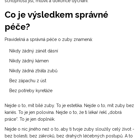
schopnosti jíst, mluvit a dokonce dýchání.
Co je výsledkem správné
péče?
Pravidelná a správná péče o zuby znamená:
Nikdy žádný zánět dásní
Nikdy žádný kámen
Nikdy žádná ztráta zubů
Bez zápachu z úst
Bez potřeby kyretáže
Nejde o to, mít bílé zuby. To je estetika. Nejde o to, mít zuby bez
kariés. To je jen polovina. Nejde o to, že ti lékař řekl „dobrá
práce“. To je jen doplněk.
Nejde o nic jiného než o to, aby ti tvoje zuby sloužily celý život -
bez bolesti, bez zákroků, bez drahých léčebných postupů. A to