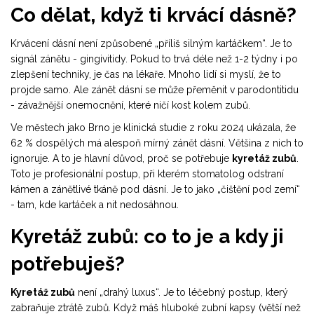
Co dělat, když ti krvácí dásně?
Krvácení dásní není způsobené „příliš silným kartáčkem“. Je to
signál zánětu - gingivitidy. Pokud to trvá déle než 1-2 týdny i po
zlepšení techniky, je čas na lékaře. Mnoho lidí si myslí, že to
projde samo. Ale zánět dásní se může přeměnit v parodontitidu
- závažnější onemocnění, které ničí kost kolem zubů.
Ve městech jako Brno je klinická studie z roku 2024 ukázala, že
62 % dospělých má alespoň mírný zánět dásní. Většina z nich to
ignoruje. A to je hlavní důvod, proč se potřebuje
kyretáž zubů
.
Toto je profesionální postup, při kterém stomatolog odstraní
kámen a zánětlivé tkáně pod dásní. Je to jako „čištění pod zemí“
- tam, kde kartáček a nit nedosáhnou.
Kyretáž zubů: co to je a kdy ji
potřebuješ?
Kyretáž zubů
není „drahý luxus“. Je to léčebný postup, který
zabraňuje ztrátě zubů. Když máš hluboké zubní kapsy (větší než