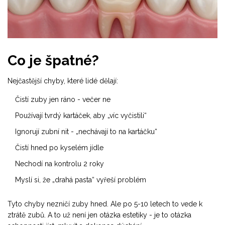
Co je špatné?
Nejčastější chyby, které lidé dělají:
Čistí zuby jen ráno - večer ne
Používají tvrdý kartáček, aby „víc vyčistili“
Ignorují zubní nit - „nechávají to na kartáčku“
Čistí hned po kyselém jídle
Nechodí na kontrolu 2 roky
Myslí si, že „drahá pasta“ vyřeší problém
Tyto chyby nezničí zuby hned. Ale po 5-10 letech to vede k
ztrátě zubů. A to už není jen otázka estetiky - je to otázka