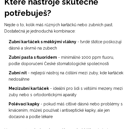
Které nástroje skutečně
potřebuješ?
Nejde o to, kolik máš různých kartáčků nebo zubních past.
Dostatečná je jednoduchá kombinace:
Zubní kartáček s měkkými vlákny
- tvrdé štětce poškozují
dásně a skvrně na zubech
Zubní pasta s fluoridem
- minimálně 1000 ppm fluoru,
podle doporučení České stomatologické společnosti
Zubní nit
- nejlepší nástroj na čištění mezi zuby, kde kartáček
nedosáhne
Mezizubní kartáček
- ideální pro lidi s většími mezery mezi
zuby nebo s ortodontickými aparáty
Polévací kapky
- pokud máš citlivé dásně nebo problémy s
krvácením, můžeš používat i antiseptické kapky, ale jen
dočasně a podle lékaře