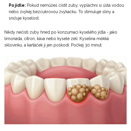
Po jídle:
Pokud nemůžeš čistit zuby, vypláchni si ústa vodou
nebo žvýkej bezcukrovou žvýkačku. To stimuluje sliny a
snižuje kyselost.
Nikdy nečisti zuby hned po konzumaci kyselého jídla - jako
limonáda, citron, káva nebo kyselé zelí. Kyselina měkká
sklovinku, a kartáček ji jen poškodí. Počkej 30 minut.