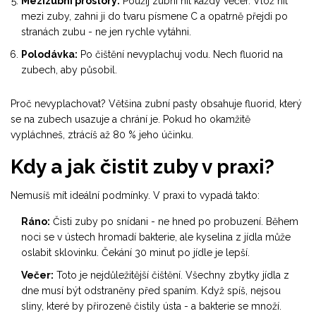
Mezizubní prostory:
Použij zubní nit každý večer. Vlož nit
mezi zuby, zahni ji do tvaru písmene C a opatrně přejdi po
stranách zubu - ne jen rychle vytáhni.
Polodávka:
Po čištění nevyplachuj vodu. Nech fluorid na
zubech, aby působil.
Proč nevyplachovat? Většina zubní pasty obsahuje fluorid, který
se na zubech usazuje a chrání je. Pokud ho okamžitě
vypláchneš, ztrácíš až 80 % jeho účinku.
Kdy a jak čistit zuby v praxi?
Nemusíš mít ideální podmínky. V praxi to vypadá takto:
Ráno:
Čisti zuby po snídani - ne hned po probuzení. Během
noci se v ústech hromadí bakterie, ale kyselina z jídla může
oslabit sklovinku. Čekání 30 minut po jídle je lepší.
Večer:
Toto je nejdůležitější čištění. Všechny zbytky jídla z
dne musí být odstraněny před spaním. Když spíš, nejsou
sliny, které by přirozeně čistily ústa - a bakterie se množí.