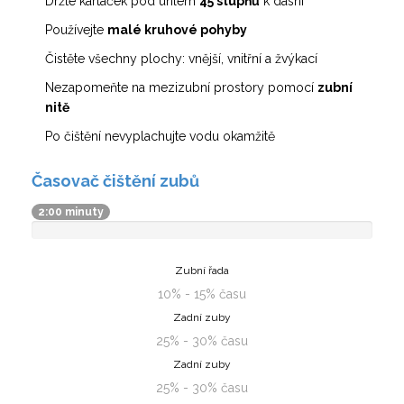
Držte kartáček pod úhlem
45 stupňů
k dásni
Používejte
malé kruhové pohyby
Čistěte všechny plochy: vnější, vnitřní a žvýkací
Nezapomeňte na mezizubní prostory pomocí
zubní
nitě
Po čištění nevyplachujte vodu okamžitě
Časovač čištění zubů
2:00 minuty
Zubní řada
10% - 15% času
Zadní zuby
25% - 30% času
Zadní zuby
25% - 30% času