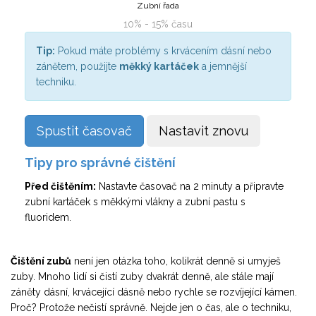
Zubní řada
10% - 15% času
Tip:
Pokud máte problémy s krvácením dásní nebo
zánětem, použijte
měkký kartáček
a jemnější
techniku.
Spustit časovač
Nastavit znovu
Tipy pro správné čištění
Před čištěním:
Nastavte časovač na 2 minuty a připravte
zubní kartáček s měkkými vlákny a zubní pastu s
fluoridem.
Čištění zubů
není jen otázka toho, kolikrát denně si umyješ
zuby. Mnoho lidí si čistí zuby dvakrát denně, ale stále mají
záněty dásní, krvácející dásně nebo rychle se rozvíjející kámen.
Proč? Protože nečistí správně. Nejde jen o čas, ale o techniku,