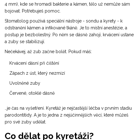
4 mm), kde se hromadí bakterie a kámen, tělo už nemůže sám
bojovat. Potřebuješ pomoc.
Stomatolog používá speciální nástroje - sondu a kyrety - k
odstranění kámen a infikované tkáně. Je to místní anestézie, a
postup je bezbolestný. Po něm se dásně zahojí, krvácení ustane
a zuby se stabilizují.
Nečekávej, až zub začne bolět. Pokud máš:
Krvácení dásní při čištění
Zápach z úst, který nezmizí
Uvolněné zuby
Červené, otoklé dásně
…je čas na vyšetření. Kyretáž je nejčastější léčba v prvním stadiu
parodontitidy. A je to jedna z nejúčinnějších věcí, které můžeš
pro své zuby udělat.
Co dělat po kyretáži?