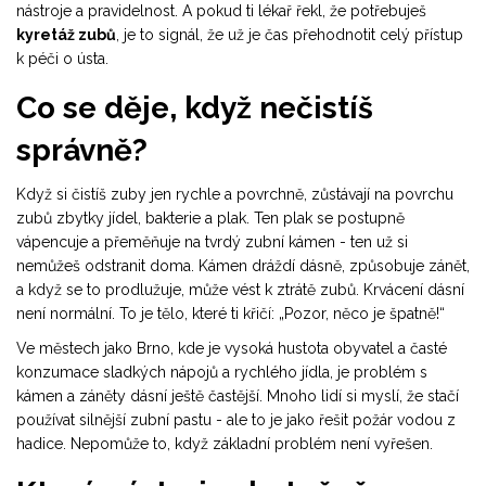
nástroje a pravidelnost. A pokud ti lékař řekl, že potřebuješ
kyretáž zubů
, je to signál, že už je čas přehodnotit celý přístup
k péči o ústa.
Co se děje, když nečistíš
správně?
Když si čistíš zuby jen rychle a povrchně, zůstávají na povrchu
zubů zbytky jídel, bakterie a plak. Ten plak se postupně
vápencuje a přeměňuje na tvrdý zubní kámen - ten už si
nemůžeš odstranit doma. Kámen dráždí dásně, způsobuje zánět,
a když se to prodlužuje, může vést k ztrátě zubů. Krvácení dásní
není normální. To je tělo, které ti křičí: „Pozor, něco je špatně!“
Ve městech jako Brno, kde je vysoká hustota obyvatel a časté
konzumace sladkých nápojů a rychlého jídla, je problém s
kámen a záněty dásní ještě častější. Mnoho lidí si myslí, že stačí
používat silnější zubní pastu - ale to je jako řešit požár vodou z
hadice. Nepomůže to, když základní problém není vyřešen.