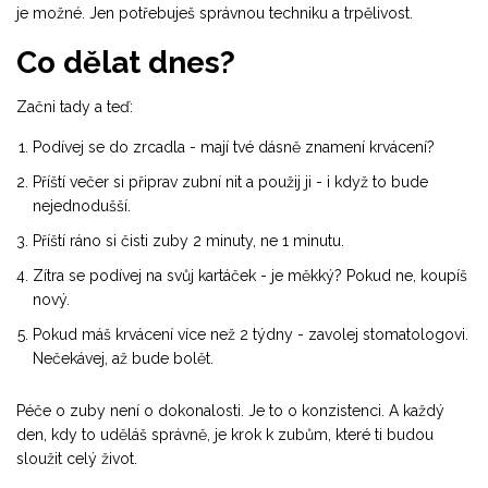
je možné. Jen potřebuješ správnou techniku a trpělivost.
Co dělat dnes?
Začni tady a teď:
Podívej se do zrcadla - mají tvé dásně znamení krvácení?
Příští večer si připrav zubní nit a použij ji - i když to bude
nejednodušší.
Příští ráno si čisti zuby 2 minuty, ne 1 minutu.
Zítra se podívej na svůj kartáček - je měkký? Pokud ne, koupíš
nový.
Pokud máš krvácení více než 2 týdny - zavolej stomatologovi.
Nečekávej, až bude bolět.
Péče o zuby není o dokonalosti. Je to o konzistenci. A každý
den, kdy to uděláš správně, je krok k zubům, které ti budou
sloužit celý život.