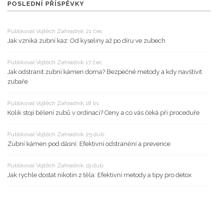
POSLEDNÍ PŘÍSPĚVKY
Publikoval Vojtěch Zahradník 21 čec
Jak vzniká zubní kaz: Od kyseliny až po díru ve zubech
Publikoval Vojtěch Zahradník 17 čec
Jak odstranit zubní kámen doma? Bezpečné metody a kdy navštívit
zubaře
Publikoval Vojtěch Zahradník 18 lis
Kolik stojí bělení zubů v ordinaci? Ceny a co vás čeká při proceduře
Publikoval Vojtěch Zahradník 25 dub
Zubní kámen pod dásní: Efektivní odstranění a prevence
Publikoval Vojtěch Zahradník 19 dub
Jak rychle dostat nikotin z těla: Efektivní metody a tipy pro detox