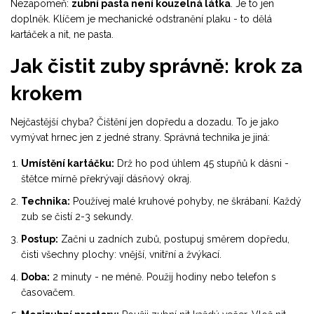
Nezapomeň:
zubní pasta není kouzelná látka
. Je to jen
doplněk. Klíčem je mechanické odstranění plaku - to dělá
kartáček a nit, ne pasta.
Jak čistit zuby správně: krok za
krokem
Nejčastější chyba? Čištění jen dopředu a dozadu. To je jako
vymývat hrnec jen z jedné strany. Správná technika je jiná:
Umístění kartáčku:
Drž ho pod úhlem 45 stupňů k dásni -
štětce mírně překrývají dásňový okraj.
Technika:
Používej malé kruhové pohyby, ne škrábaní. Každý
zub se čistí 2-3 sekundy.
Postup:
Začni u zadních zubů, postupuj směrem dopředu,
čisti všechny plochy: vnější, vnitřní a žvýkací.
Doba:
2 minuty - ne méně. Použij hodiny nebo telefon s
časovačem.