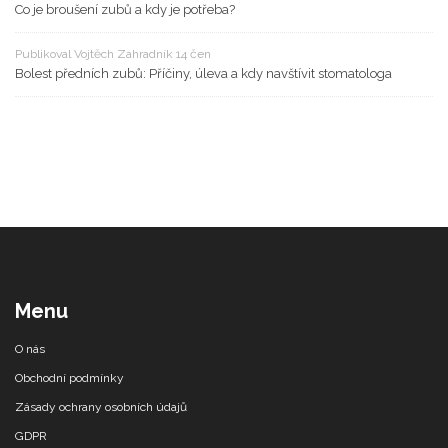
Co je broušení zubů a kdy je potřeba?
Publikoval Vojtěch Zahradník 14 čen
Bolest předních zubů: Příčiny, úleva a kdy navštívit stomatologa
Menu
O nás
Obchodní podmínky
Zásady ochrany osobních údajů
GDPR