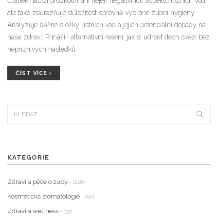
Článek nabízí prozkoumání nejen negativních aspektů ústních vod,
ale také zdůrazňuje důležitost správně vybrané zubní hygieny.
Analyzuje běžné složky ústních vod a jejich potenciální dopady na
naše zdraví. Přináší i alternativní řešení, jak si udržet dech svěží bez
nepříznivých následků.
ČÍST VÍCE
KATEGORIE
Zdraví a péče o zuby
- (226)
Kosmetická stomatologie
- (66)
Zdraví a wellness
- (33)