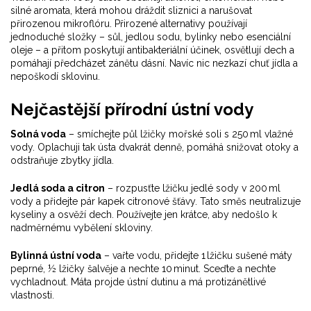
silné aromata, která mohou dráždit sliznici a narušovat
přirozenou mikroflóru. Přirozené alternativy používají
jednoduché složky – sůl, jedlou sodu, bylinky nebo esenciální
oleje – a přitom poskytují antibakteriální účinek, osvětlují dech a
pomáhají předcházet zánětu dásní. Navíc nic nezkazí chuť jídla a
nepoškodí sklovinu.
Nejčastější přírodní ústní vody
Solná voda
– smíchejte půl lžičky mořské soli s 250 ml vlažné
vody. Oplachuji tak ústa dvakrát denně, pomáhá snižovat otoky a
odstraňuje zbytky jídla.
Jedlá soda a citron
– rozpusťte lžičku jedlé sody v 200 ml
vody a přidejte pár kapek citronové šťávy. Tato směs neutralizuje
kyseliny a osvěží dech. Používejte jen krátce, aby nedošlo k
nadměrnému vybělení skloviny.
Bylinná ústní voda
– vařte vodu, přidejte 1 lžičku sušené máty
peprné, ½ lžičky šalvěje a nechte 10 minut. Sceďte a nechte
vychladnout. Máta projde ústní dutinu a má protizánětlivé
vlastnosti.