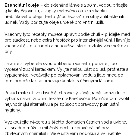
Esenciální oleje
– do skleněné láhve s 200 ml vodou přidejte
3 kapky čajovníku, 2 kapky mátového oleje a 1 kapku
hřebíčkového oleje. Tento „Mouthwash“ má silný antibakteriální
účinek. Vždy pořizujte oleje určené pro vnitřní užití.
Všechny tyto recepty můžete upravit podle chuti – přidejte med
pro sladkost, nebo extra hřebíček pro intenzivnější vůni. Hlavní je
zachovat čistotu nádob a nepoužívat staré roztoky více než dva
dny.
Jakmile si vyberete svou oblíbenou variantu, použijte ji po
vyčesení zubní kartáčkem. Vylijte malou část do úst, protřeste a
vypláchněte. Nedávejte po oplachování vodu a jídlo hned po
tom, protože tak se omezuje kontakt s účinnými látkami.
Pokud máte citlivé dásně či chronický zánět, raději konzultujte
výběr s naším zubním lékařem v Kneževěse. Pomůže vám zvolit
nejvhodnější alternativu a přizpůsobit opravdový plán ústní
hygieny.
Vyzkoušejte některou z těchto domácích ústních vod a uvidíte,
jak snadno můžete mít čistý dech a zdravé dásně bez
zbytečných chemikálií. Vaše ústa vám poděkují a vy ušetříte