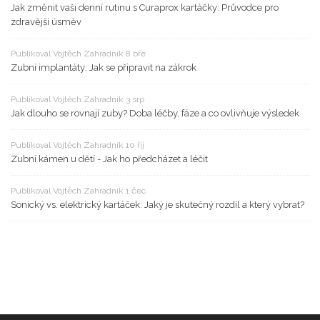
Jak změnit vaši denní rutinu s Curaprox kartáčky: Průvodce pro
zdravější úsměv
Publikoval Vojtěch Zahradník 8 bře
Zubní implantáty: Jak se připravit na zákrok
Publikoval Vojtěch Zahradník 3 srp
Jak dlouho se rovnají zuby? Doba léčby, fáze a co ovlivňuje výsledek
Publikoval Vojtěch Zahradník 10 říj
Zubní kámen u dětí - Jak ho předcházet a léčit
Publikoval Vojtěch Zahradník 1 čec
Sonický vs. elektrický kartáček: Jaký je skutečný rozdíl a který vybrat?