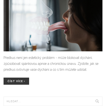
Předkus není jen estetický problém - může blokovat dýchání,
způsobovat spánkovou apnoe a chronickou únavu. Zjistěte, jak se
předkus ovlivňuje vaše dýchání a co s tím můžete udělat.
ČÍST VÍCE