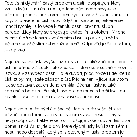
Toto
ústní dýchání
,
častý problém u dětí i dospělých, který
vzniká kvůli zatnulému nosu, adenoidům nebo návyku
je
příčinou, proč se některým lidem rychle vytváří zubní kámen, i
když si pravidelně čistí zuby. Když je ústa suchá, bakterie se
množí rychleji, a to vede k
zánětu dásní
,
prvnímu stupni
parodontitidy, který se projevuje krvácením a otokem
. Mnoho
pacientů přijde k nám s krvácením dásní a ptá se: „Proč to
děláme, když čistím zuby každý den?“ Odpověď je často v tom,
jak dýchají.
Nejenže suchá ústa zvyšují riziko kazu, ale také způsobují
dech z
úst
,
ne přímo z žaludku, ale z bakterií, které se v sušině množí na
jazyku a v záhybech dásní
. To je důvod, proč někteří lidé, kteří si
čistí zuby, mají stále zápach z úst. Příčina není v jídle, ale v tom,
jak se dostává vzduch do jejich těla. Dýchání ústy je také
spojené s bolestmi čelisti, hlavami a dokonce s horší kvalitou
spánku—všechno to má vliv na vaše ústní zdraví.
Nejde jen o to, že dýcháte špatně. Jde o to, že vaše tělo se
přizpůsobuje tomu, že je v neustálém stavu stresu—sliny se
nevyrábějí dost, bakterie se rozmnožují, a vaše zuby a dásně se
pomalu ničí. Ať už jde o dítě, které dýchá ústy kvůli zatnulému
nosu, nebo dospělý, který spí s otevřenými ústy, problém je