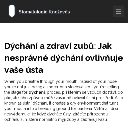
Dýchání a zdraví zubů: Jak
nesprávné dýchání ovlivňuje
vaše ústa
When you breathe through your mouth instead of your nose,
you're not just being a snorer or a sleepwalker—you're setting
the stage for
dýchání
,
proces, při kterém se vzduch dostává do
plic, ale jeho způsob může zásadně ovlivnit ústní prostředí
. Also
known as
ústní dýchání
, it creates a dry environment that turns
your mouth into a breeding ground for bacteria.
Většina lidí si
neuvědomuje, že když dýcháte ústy, ztrácíte přirozenou
ochranu slin, které normálně myjí zuby a zabraňují kazu.