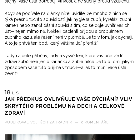
stejný: vaše ústa potřebují vlhkost, a ne suchý proud vzduchu.
Když se podíváte na články níže, uvidíte, že mnoho z nich se
týká přesně těchto souvislostí: jak hygiena zubů, kyretáž, zubní
kámen nebo zánět dásní souvisí s tím, co se děje uvnitř vašich
úst—nejen mimo ně. Někteří pacienti přijdou s problémem
zubního kazu, ale řešení není v plombě. Je to v tom, jak dýchají.
A to je právě ten bod, který většina lidí přehlíží.
Tady najdete příběhy, rady a vysvětlení, které vás přesvědčí:
zdraví zubů není jen o kartáčku a zubní nitce. Je to o tom, jakým
způsobem vaše tělo přijímá vzduch—a jak to mění vaše ústa
zevnitř.
18
LIS
JAK PŘEDKUS OVLIVŇUJE VAŠE DÝCHÁNÍ? VLIV
SKRYTÉHO PROBLÉMU NA DECH A CELKOVÉ
ZDRAVÍ
PUBLIKOVAL
VOJTĚCH ZAHRADNÍK
—
0 KOMENTÁŘE