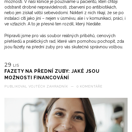
možností. V naší klinice je používáme u pacientů, kteří chtějí
odstranit drobné nepravidelnosti, zbarvení po antibiotikách,
nebo jen získat větší sebevědomí. Někteří z nich říkají, že se po
instalaci cítí jako jiní – nejen v úsměvu, ale i v komunikaci, práci, i
ve vztazích. A to je přesně ten rozdíl, který hledáte.
Připravili jsme pro vás soubor reálných příběhů, cenových
přehledů a praktických rad, které vám pomohou pochopit, zda
jsou fazety na přední zuby pro vás skutečně správnou volbou.
29
LIS
FAZETY NA PŘEDNÍ ZUBY: JAKÉ JSOU
MOŽNOSTI FINANCOVÁNÍ
PUBLIKOVAL
VOJTĚCH ZAHRADNÍK
—
0 KOMENTÁŘE