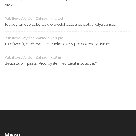
praxi
Publikoval Vojtěch Zahradník 31 led
Tetracyklinové zuby: Jak je předcházet a co dělat, když už jsou
Publikoval Vojtěch Zahradník 18 pro
10 důvodů, proč zvolit estetické fazety pro dokonalý úsměv
Publikoval Vojtěch Zahradník 18 říj
Bělící zubní pasta: Proč byste měli začít ji používat?
Menu