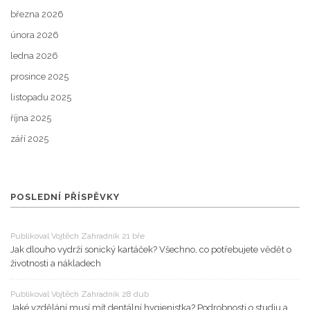
března 2026
února 2026
ledna 2026
prosince 2025
listopadu 2025
října 2025
září 2025
POSLEDNÍ PŘÍSPĚVKY
Publikoval Vojtěch Zahradník 21 bře
Jak dlouho vydrží sonický kartáček? Všechno, co potřebujete vědět o
životnosti a nákladech
Publikoval Vojtěch Zahradník 28 dub
Jaké vzdělání musí mít dentální hygienistka? Podrobnosti o studiu a