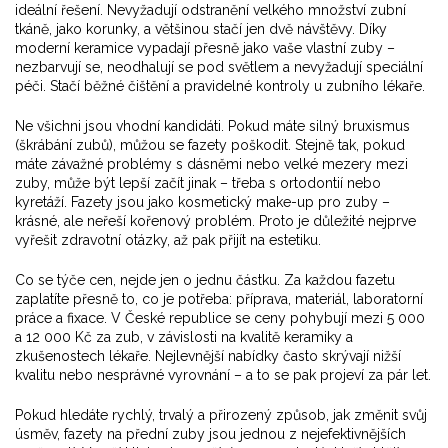
ideální řešení. Nevyžadují odstranění velkého množství zubní
tkáně, jako korunky, a většinou stačí jen dvě návštěvy. Díky
moderní keramice vypadají přesně jako vaše vlastní zuby –
nezbarvují se, neodhalují se pod světlem a nevyžadují speciální
péči. Stačí běžné čištění a pravidelné kontroly u zubního lékaře.
Ne všichni jsou vhodní kandidáti. Pokud máte silný bruxismus
(škrábání zubů), můžou se fazety poškodit. Stejně tak, pokud
máte závažné problémy s dásněmi nebo velké mezery mezi
zuby, může být lepší začít jinak – třeba s ortodontií nebo
kyretáží. Fazety jsou jako kosmetický make-up pro zuby –
krásné, ale neřeší kořenový problém. Proto je důležité nejprve
vyřešit zdravotní otázky, až pak přijít na estetiku.
Co se týče cen, nejde jen o jednu částku. Za každou fazetu
zaplatíte přesně to, co je potřeba: příprava, materiál, laboratorní
práce a fixace. V České republice se ceny pohybují mezi 5 000
a 12 000 Kč za zub, v závislosti na kvalitě keramiky a
zkušenostech lékaře. Nejlevnější nabídky často skrývají nižší
kvalitu nebo nesprávné vyrovnání – a to se pak projeví za pár let.
Pokud hledáte rychlý, trvalý a přirozený způsob, jak změnit svůj
úsměv, fazety na přední zuby jsou jednou z nejefektivnějších