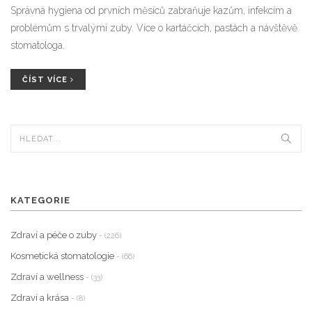
Správná hygiena od prvních měsíců zabraňuje kazům, infekcím a
problémům s trvalými zuby. Více o kartáčcích, pastách a návštěvě
stomatologa.
ČÍST VÍCE
KATEGORIE
Zdraví a péče o zuby
- (226)
Kosmetická stomatologie
- (66)
Zdraví a wellness
- (33)
Zdraví a krása
- (8)