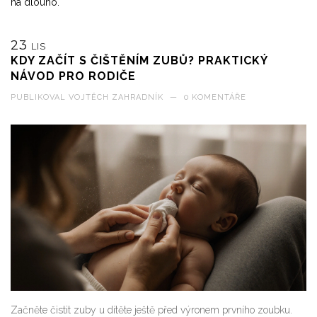
na dlouho.
23
LIS
KDY ZAČÍT S ČIŠTĚNÍM ZUBŮ? PRAKTICKÝ
NÁVOD PRO RODIČE
PUBLIKOVAL
VOJTĚCH ZAHRADNÍK
—
0 KOMENTÁŘE
Začněte čistit zuby u dítěte ještě před výronem prvního zoubku.