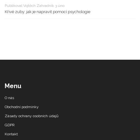
Publikoval Vojtěch Zahradník 3 úno
Křivé zuby: jak je napravit pomocí psychologie
Menu
O nás
Obchodní podmínky
Zásady ochrany osobních údajů
GDPR
Kontakt