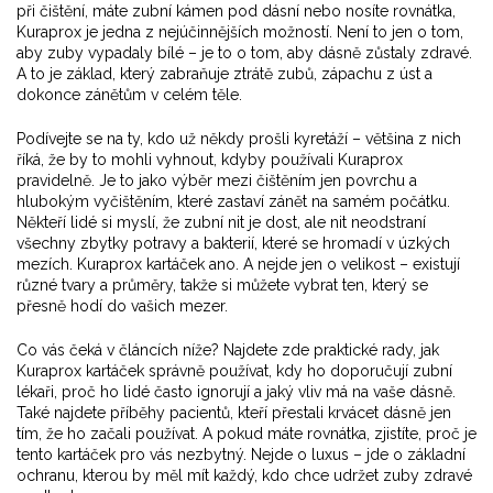
při čištění, máte zubní kámen pod dásní nebo nosíte rovnátka,
Kuraprox je jedna z nejúčinnějších možností. Není to jen o tom,
aby zuby vypadaly bílé – je to o tom, aby dásně zůstaly zdravé.
A to je základ, který zabraňuje ztrátě zubů, zápachu z úst a
dokonce zánětům v celém těle.
Podívejte se na ty, kdo už někdy prošli kyretáží – většina z nich
říká, že by to mohli vyhnout, kdyby používali Kuraprox
pravidelně. Je to jako výběr mezi čištěním jen povrchu a
hlubokým vyčištěním, které zastaví zánět na samém počátku.
Někteří lidé si myslí, že zubní nit je dost, ale nit neodstraní
všechny zbytky potravy a bakterií, které se hromadí v úzkých
mezích. Kuraprox kartáček ano. A nejde jen o velikost – existují
různé tvary a průměry, takže si můžete vybrat ten, který se
přesně hodí do vašich mezer.
Co vás čeká v článcích níže? Najdete zde praktické rady, jak
Kuraprox kartáček správně používat, kdy ho doporučují zubní
lékaři, proč ho lidé často ignorují a jaký vliv má na vaše dásně.
Také najdete příběhy pacientů, kteří přestali krvácet dásně jen
tím, že ho začali používat. A pokud máte rovnátka, zjistíte, proč je
tento kartáček pro vás nezbytný. Nejde o luxus – jde o základní
ochranu, kterou by měl mít každý, kdo chce udržet zuby zdravé