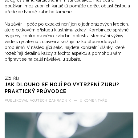
se agresivnímu kartáčování v místě extrakce. Pravidelné
používání mezizubních kartáčků pomůže udržet oblast čistou a
předejde tvorbě zubního kamene.
Na závěr – péče po extrakci není jen o jednorázových krocích,
ale o celkovém přístupu k ústnímu zdraví. Kombinace správné
hygieny, kontrolovaného zvládání bolesti a sledování výživy
vede k rychlému zotavení a snižuje riziko dlouhodobých
problémů. V následující sekci najdete konkrétní články, které
rozebírají detailně každý z těchto aspektů a pomohou vám
připravit se na další návštěvu u zubaře.
25
ŘÍJ
JAK DLOUHO SE HOJÍ PO VYTRŽENÍ ZUBU?
PRAKTICKÝ PRŮVODCE
PUBLIKOVAL
VOJTĚCH ZAHRADNÍK
—
0 KOMENTÁŘE