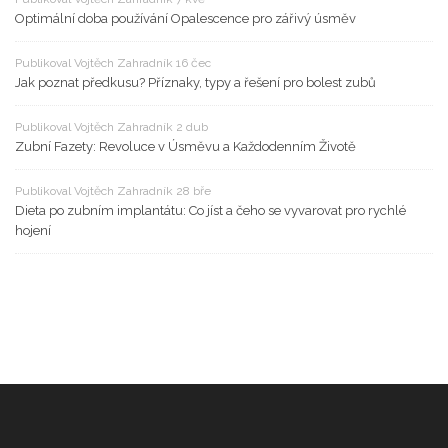
Optimální doba používání Opalescence pro zářivý úsměv
Publikoval Vojtěch Zahradník 16 čec
Jak poznat předkusu? Příznaky, typy a řešení pro bolest zubů
Publikoval Vojtěch Zahradník 2 dub
Zubní Fazety: Revoluce v Úsměvu a Každodenním Životě
Publikoval Vojtěch Zahradník 28 bře
Dieta po zubním implantátu: Co jíst a čeho se vyvarovat pro rychlé
hojení