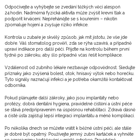
Odpočívejte a vyhýbejte se zvedání těžkých věcí alespoň
24 hodin. Nadměrná fyzická aktivita může zvýšit krevní tlak a
podpořit krvácení. Nepřehánějte se s kouřením – nikotin
zpomaluje hojení a zvyšuje riziko infekce.
Kontrola u zubaře je skvělý způsob, jak mít jistotu, že vše jde
dobře. Váš stomatolog prověří, zda se rýha uzavírá, a případně
upraví indikace pro další péči. Přijďte na kontrolu během první
týdně po zákroku, aby šlo případně včas řešit komplikace.
Vzdálenost od zubního lékaře nezbavuje odpovědnost. Sledujte
příznaky jako zvýšená bolest, otok, hnisavý výtok nebo horečku.
Tyto signály naznačují infekci a je potřeba okamžitě kontaktovat
odborníka.
Pokud plánujete další zákroky, jako jsou implantáty nebo
protézy, dobrá
dentální hygiena
,
pravidelné čištění a ústní péče
se stává předpřipravením na úspěšnou rehabilitaci. Zdravá dásně
a čisté ústa zajišťují lepší integraci implantátu a méně komplikací.
Po několika dnech se můžete vrátit k běžné ústní péči, ale stále
je dobré být opatrný. Používejte jemný zubní kartáček a vyhněte