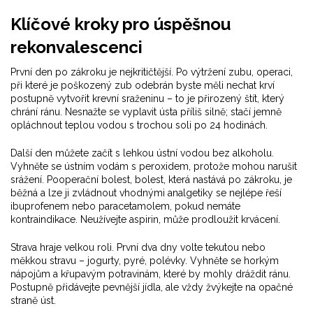
Klíčové kroky pro úspěšnou
rekonvalescenci
První den po zákroku je nejkritičtější. Po
výtržení zubu
,
operaci,
při které je poškozený zub odebrán
byste měli nechat krví
postupně vytvořit krevní sraženinu – to je přirozený štít, který
chrání ránu. Nesnažte se vyplavit ústa příliš silně; stačí jemně
opláchnout teplou vodou s trochou soli po 24 hodinách.
Další den můžete začít s lehkou ústní vodou bez alkoholu.
Vyhněte se ústním vodám s peroxidem, protože mohou narušit
srážení.
Pooperační bolest
,
bolest, která nastává po zákroku, je
běžná a lze ji zvládnout vhodnými analgetiky
se nejlépe řeší
ibuprofenem nebo paracetamolem, pokud nemáte
kontraindikace. Neužívejte aspirin, může prodloužit krvácení.
Strava hraje velkou roli. První dva dny volte tekutou nebo
měkkou stravu – jogurty, pyré, polévky. Vyhněte se horkým
nápojům a křupavým potravinám, které by mohly dráždit ránu.
Postupně přidávejte pevnější jídla, ale vždy žvýkejte na opačné
straně úst.