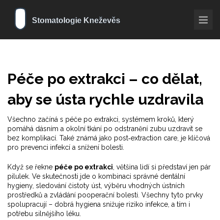
Péče po extrakci – co dělat,
aby se ústa rychle uzdravila
Všechno začíná s
péče po extrakci
,
systémem kroků, který
pomáhá dásním a okolní tkání po odstranění zubu uzdravit se
bez komplikací
. Také známá jako
post‑extraction care
, je klíčová
pro prevenci infekcí a snížení bolesti.
Když se řekne
péče po extrakci
, většina lidí si představí jen pár
pilulek. Ve skutečnosti jde o kombinaci správné
dentální
hygieny
, sledování
čistoty úst, výběru vhodných ústních
prostředků a zvládání pooperační bolesti
. Všechny tyto prvky
spolupracují – dobrá hygiena snižuje riziko infekce, a tím i
potřebu silnějšího léku.