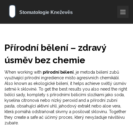
Přírodní bělení – zdravý
úsměv bez chemie
When working with
přírodní bělení
,
je metoda bělení zubů
využívající přírodní ingredience místo agresivních chemikálií
.
Also known as
ekologické bělení
, it helps achieve světlý úsměv
šetrně k sklovině.
To get the best results you also need the right
bělící sady
,
komplety s přírodními bělicími složkami jako soda,
kyselina citronová nebo nízký peroxid
and a
přírodní zubní
pasta
,
obsahující aktivní uhlí, jahodový extrakt nebo aloe vera,
která pomáhá odstraňovat skvrny a posilovat sklovinu
. Together
they create a safe ač účinný proces, který nevyžaduje návštěvu
zubaře.