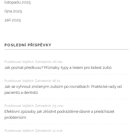
listopadu 2025
října 2025
září 2025
POSLEDNÍ PŘÍSPĚVKY
Publikoval Vojtěch Zahradník 16 čec
Jak poznat předkusu? Příznaky, typy a řešení pro bolest zubů
Publikoval Vojtěch Zahradník 18 lis
Jak se vyhnout zničeným zubům po rovnátkách: Praktické rady od
pacientů a dentistů
Publikoval Vojtěch Zahradník 25 úno
Efektivní způsoby, jak zklidnit podrážděné dásně a předcházet
problémům
Publikoval Vojtěch Zahradník 12 kvě