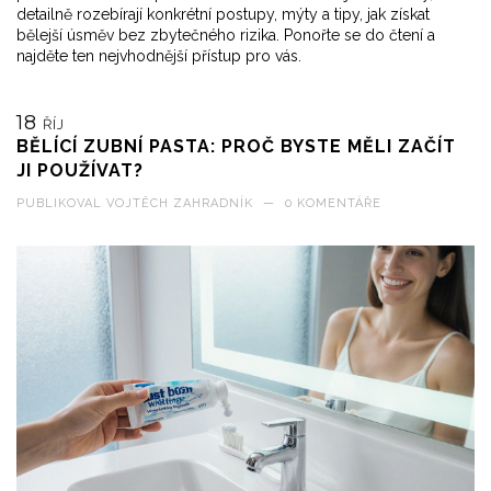
detailně rozebírají konkrétní postupy, mýty a tipy, jak získat
bělejší úsměv bez zbytečného rizika. Ponořte se do čtení a
najděte ten nejvhodnější přístup pro vás.
18
ŘÍJ
BĚLÍCÍ ZUBNÍ PASTA: PROČ BYSTE MĚLI ZAČÍT
JI POUŽÍVAT?
PUBLIKOVAL
VOJTĚCH ZAHRADNÍK
—
0 KOMENTÁŘE