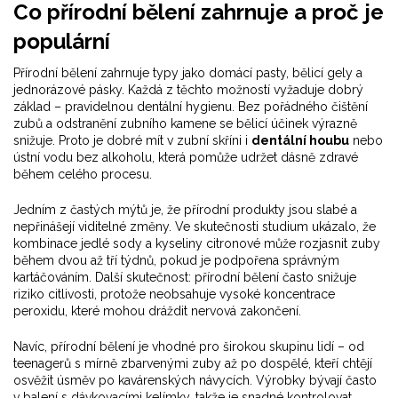
Co přírodní bělení zahrnuje a proč je
populární
Přírodní bělení zahrnuje typy jako domácí pasty, bělicí gely a
jednorázové pásky. Každá z těchto možností vyžaduje dobrý
základ – pravidelnou dentální hygienu. Bez pořádného čištění
zubů a odstranění zubního kamene se bělicí účinek výrazně
snižuje. Proto je dobré mít v zubní skříni i
dentální houbu
nebo
ústní vodu bez alkoholu, která pomůže udržet dásně zdravé
během celého procesu.
Jedním z častých mýtů je, že přírodní produkty jsou slabé a
nepřinášejí viditelné změny. Ve skutečnosti studium ukázalo, že
kombinace jedlé sody a kyseliny citronové může rozjasnit zuby
během dvou až tří týdnů, pokud je podpořena správným
kartáčováním. Další skutečnost: přírodní bělení často snižuje
riziko citlivosti, protože neobsahuje vysoké koncentrace
peroxidu, které mohou dráždit nervová zakončení.
Navíc, přírodní bělení je vhodné pro širokou skupinu lidí – od
teenagerů s mírně zbarvenými zuby až po dospělé, kteří chtějí
osvěžit úsměv po kavárenských návycích. Výrobky bývají často
v balení s dávkovacími kelímky, takže je snadné kontrolovat