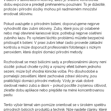
dobu expozice a předejít přehnanému používání. To je důležité,
protože i přírodní složky mohou při nadměrném množství
erodovat sklovinu.
Pokud uvažujete o přírodním bělení, doporučujeme nejprve
vyhodnotit stav zubní skloviny. Zuby, které jsou již oslabené
nebo mají otevřené kariesové léze, potřebují nejprve ošetření
zubního kazu. Po vyřešení těchto problémů můžete bezpečně
přistoupit k bělení. V praxi zubní lékař často provede základní
kontrolu a může doporučit profesionální fototerapii s nízkým
peroxidem, která doplní domácí přírodní metody.
Rozhodovat se mezi bělicími sady a profesionálními úkony není
složité: pokud chcete rychlý a výrazný efekt během jednoho
sezení, může být vhodná klinická volba. Pro dlouhodobé a
pomalejší zesvětlení, které zachovává zdraví skloviny, jsou
praktičtější domácí přírodní metody. Vždy je však dobré
sledovat reakci zubů a dásní – pokud pocítíte zvýšenou citlivost,
zkraťte dobu aplikace nebo přejděte na méně koncentrovanou
pastu.
Tento výběr témat vám pomůže orientovat se v širokém spektru
přírodních bělicích produktů a technik. Níže najdete články, které