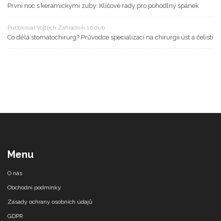
První noc s keramickými zuby: Klíčové rady pro pohodlný spánek
Publikoval Vojtěch Zahradník 16 dub
Co dělá stomatochirurg? Průvodce specializací na chirurgii úst a čelistí
Menu
O nás
Obchodní podmínky
Zásady ochrany osobních údajů
GDPR