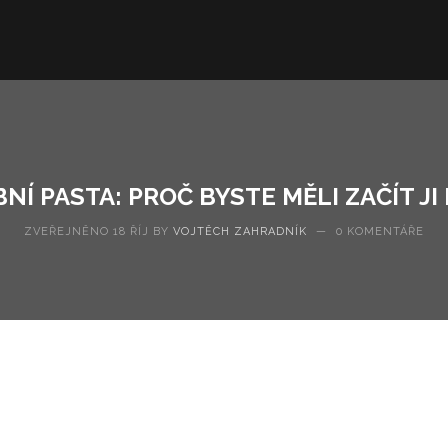
BNÍ PASTA: PROČ BYSTE MĚLI ZAČÍT JI
ZVEŘEJNĚNO 18 ŘÍJ BY
VOJTĚCH ZAHRADNÍK
—
0 KOMENTÁŘE