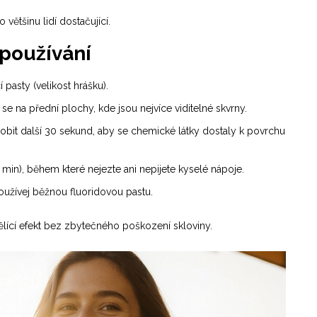
 většinu lidí dostačující.
 používání
 pasty (velikost hrášku).
e na přední plochy, kde jsou nejvíce viditelné skvrny.
bit další 30 sekund, aby se chemické látky dostaly k povrchu
min), během které nejezte ani nepijete kyselé nápoje.
používej běžnou fluoridovou pastu.
bělící efekt bez zbytečného poškození skloviny.