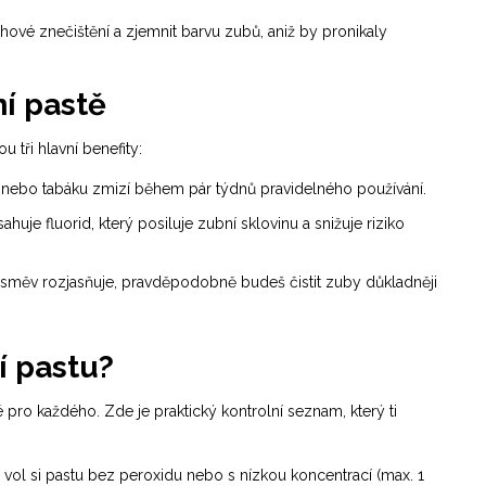
chové znečištění a zjemnit barvu zubů, aniž by pronikaly
í pastě
u tři hlavní benefity:
je nebo tabáku zmizí během pár týdnů pravidelného používání.
ahuje fluorid, který posiluje
zubní sklovinu
a snižuje riziko
ti úsměv rozjasňuje, pravděpodobně budeš čistit zuby důkladněji
í pastu?
é pro každého. Zde je praktický kontrolní seznam, který ti
, vol si pastu bez peroxidu nebo s nízkou koncentrací (max. 1