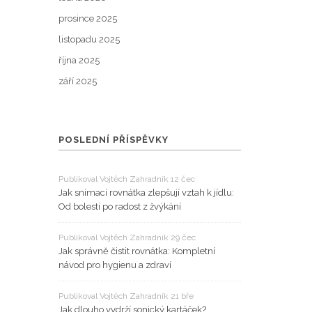
prosince 2025
listopadu 2025
října 2025
září 2025
POSLEDNÍ PŘÍSPĚVKY
Publikoval Vojtěch Zahradník 12 čec
Jak snímací rovnátka zlepšují vztah k jídlu:
Od bolesti po radost z žvýkání
Publikoval Vojtěch Zahradník 29 čec
Jak správně čistit rovnátka: Kompletní
návod pro hygienu a zdraví
Publikoval Vojtěch Zahradník 21 bře
Jak dlouho vydrží sonický kartáček?