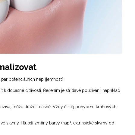
imalizovat
 pár potenciálních nepříjemností:
 k dočasné citlivosti. Řešením je střídavé používání, například
braziva, může dráždit dásně. Vždy čistěj pohybem kruhových
ové skvrny. Hlubší změny barvy (např. extrinsické skvrny od