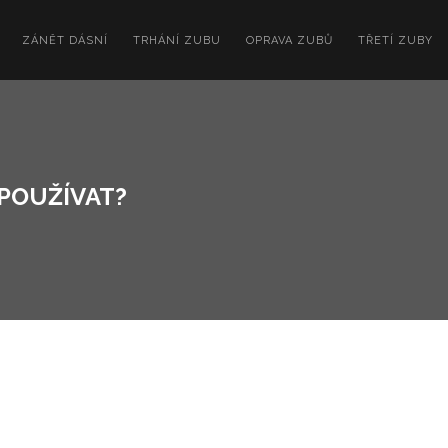
ZÁNĚT DÁSNÍ
TRHÁNÍ ZUBU
OPRAVA ZUBŮ
TŘETÍ ZUBY
 POUŽÍVAT?