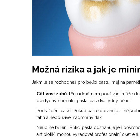
Možná rizika a jak je min
Jakmile se rozhodneš pro bělící pastu, měj na paměti
Citlivost zubů
: Při nadměrném používání může dojít
dva týdny normální pasta, pak dva týdny bělící.
Podráždění dásní: Pokud paste obsahuje silnější a
tahů a nepoužívej nadměrný tlak.
Neúplné bělení: Bělící pasta odstraňuje jen povrch
antibiotik) mohou vyžadovat profesionální ošetření.