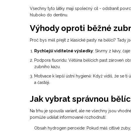
Všechny tyto látky mají společný cíl - odstranit povr
hluboko do dentinu.
Výhody oproti běžné zubn
Proč bys měl přejít z klasické pasty na bělící? Tady jso
Rychlejší viditelné výsledky
: Skvrny z kávy, ča
Podpora
fluoridu
: Většina bělících past zároveň obs
zubního kazu.
Motivace k lepší ústní hygieně: Když vidíš, že se 
a častěji.
Jak vybrat správnou bělíc
Na trhu je spousta variant, ale ne všechny jsou vhodn
pomůže udělat informované rozhodnutí:
Obsah
hydrogen peroxide
: Pokud máš citlivé zuby