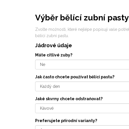
Výběr bělící zubní pasty
Zvolte možnosti, které nejlépe popisují vaše potř
bělící zubní pastu.
Jádrové údaje
Máte citlivé zuby?
Jak často chcete používat bělící pastu?
Jaké skvrny chcete odstraňovat?
Preferujete přírodní varianty?