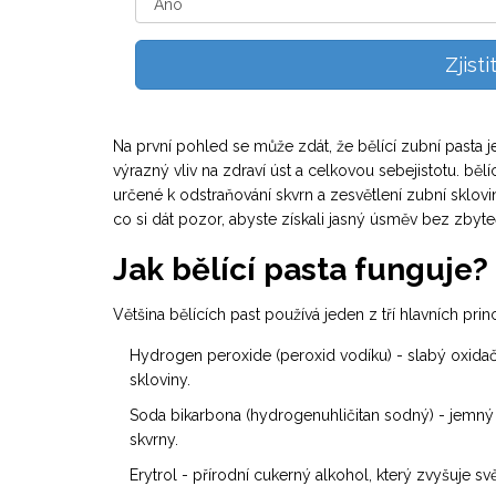
Zjist
Na první pohled se může zdát, že bělící zubní pasta j
výrazný vliv na zdraví úst a celkovou sebejistotu.
bělí
určené k odstraňování skvrn a zesvětlení zubní sklovi
co si dát pozor, abyste získali jasný úsměv bez zbyte
Jak bělící pasta funguje?
Většina bělících past používá jeden z tří hlavních prin
Hydrogen peroxide
(peroxid vodíku)
- slabý oxidač
skloviny.
Soda bikarbona
(hydrogenuhličitan sodný)
- jemný 
skvrny.
Erytrol
- přírodní cukerný alkohol, který zvyšuje s