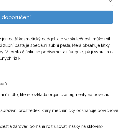
it doporučení
e jen další kosmetický gadget, ale ve skutečnosti může mít
cí zubní pasta
je
speciální zubní pasta, která obsahuje látky
ny
.
V tomto článku se podíváme, jak funguje, jak ji vybrat a na
čných rizik.
cipů:
ní činidlo, které rozkládá organické pigmenty na povrchu
abrazivní prostředek, který mechanicky odstraňuje povrchové
věžest a zároveň pomáhá rozrušovat masky na sklovině.