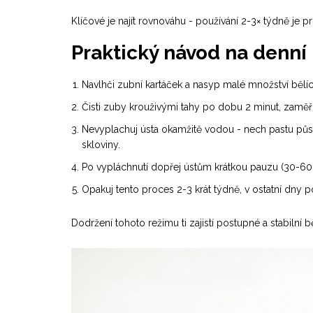
Klíčové je najít rovnováhu - používání 2-3× týdně je pro
Praktický návod na denní
Navlhči zubní kartáček a nasyp malé množství bělící
Čisti zuby krouživými tahy po dobu 2 minut, zaměř s
Nevyplachuj ústa okamžitě vodou - nech pastu půso
skloviny.
Po vypláchnutí dopřej ústům krátkou pauzu (30-60 
Opakuj tento proces 2-3 krát týdně, v ostatní dny 
Dodržení tohoto režimu ti zajistí postupné a stabilní 