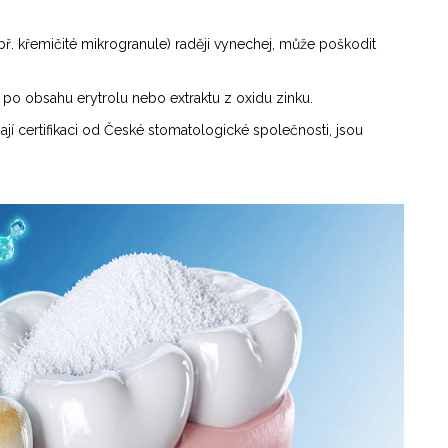
př. křemičité mikrogranule) raději vynechej, může poškodit
 se po obsahu
erytrolu
nebo extraktu z oxidu zinku.
jí certifikaci od České stomatologické společnosti, jsou