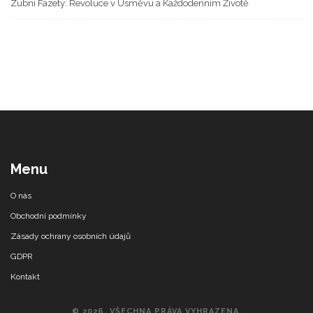
Zubní Fazety: Revoluce v Úsměvu a Každodenním Životě
Menu
O nás
Obchodní podmínky
Zásady ochrany osobních údajů
GDPR
Kontakt
© 2026. VŠECHNA PRÁVA VYHRAZENA.