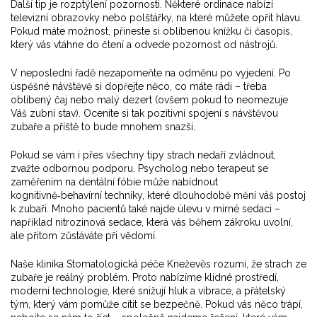
Další tip je rozptýlení pozornosti. Některé ordinace nabízí
televizní obrazovky nebo polštářky, na které můžete opřít hlavu.
Pokud máte možnost, přineste si oblíbenou knížku či časopis,
který vás vtáhne do čtení a odvede pozornost od nástrojů.
V neposlední řadě nezapomeňte na odměnu po vyjedení. Po
úspěšné návštěvě si dopřejte něco, co máte rádi – třeba
oblíbený čaj nebo malý dezert (ovšem pokud to neomezuje
Váš zubní stav). Oceníte si tak pozitivní spojení s návštěvou
zubaře a příště to bude mnohem snazší.
Pokud se vám i přes všechny tipy strach nedaří zvládnout,
zvažte odbornou podporu. Psycholog nebo terapeut se
zaměřením na dentální fóbie může nabídnout
kognitivně‑behavírní techniky, které dlouhodobě mění váš postoj
k zubaři. Mnoho pacientů také najde úlevu v mírné sedaci –
například nitrozinová sedace, která vás během zákroku uvolní,
ale přitom zůstáváte při vědomí.
Naše klinika Stomatologická péče Kneževěs rozumí, že strach ze
zubaře je reálný problém. Proto nabízíme klidné prostředí,
moderní technologie, které snižují hluk a vibrace, a přátelský
tým, který vám pomůže cítit se bezpečně. Pokud vás něco trápí,