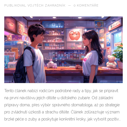
PUBLIKOVAL
VOJTĚCH ZAHRADNÍK
—
0 KOMENTÁŘE
Tento článek nabízí rodičům podrobné rady a tipy, jak se připravit
na první návštěvu jejich dítěte u dětského zubaře. Od základní
přípravy doma, přes výběr správného stomatologa, až po strategie
pro zvládnutí úzkosti a strachu dítěte. Článek zdůrazňuje význam
brzké péče o zuby a poskytuje konkrétní kroky, jak vytvořit pozitivní
zkušenost, která může formovat zdravé zubní návyky na celý život.