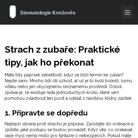
Strach z zubaře: Praktické
tipy, jak ho překonat
Máte bílý paprsek sebelítosti, když se blíží termín ke zubaři?
Nejste sami. Mnoho lidí cítí úzkost, ať už je to kvůli bolesti, šumu
vrtáku nebo jen obyčejnému neznámému prostředí. Dobrá
zpráva je, že existuje řada jednoduchých kroků, které vám
pomohou zvládnout ten pocit a udělat z návštěvy klidný zážitek.
1. Připravte se dopředu
Nejlepší obrana proti strachu je příprava. Zavolejte do ordinace a
zjistěte, jaké postupy se budou provádět. Když víte, co očekávat,
vaše mysl nemá místo pro fantazie o nebezpečích. Pokud máte