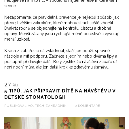
nebojte se nám to říct – společně najdeme řešení, které vám
sedne.
Nezapomeňte, že pravidelná prevence je nejlepší způsob, jak
předejít větším zákrokům, které mohou strach ještě zhoršit.
Dvakrát ročně se objednejte na kontrolu, čistotu a drobné
opravy. Menší zásahy jsou rychlejší, méně bolestivé a vyvolají
menší úzkost.
Strach z zubaře se dá zvládnout, stačí jen použít správné
nástroje a mít podporu. Začněte s jedním nebo dvěma tipy a
postupně přidávejte další. Brzy zjistíte, že návštěva zubaře už
není noční můra, ale jen další krok ke zdravému úsměvu.
27
ŘÍJ
5 TIPŮ, JAK PŘIPRAVIT DÍTĚ NA NÁVŠTĚVU V
DĚTSKÉ STOMATOLOGII
PUBLIKOVAL
VOJTĚCH ZAHRADNÍK
—
0 KOMENTÁŘE