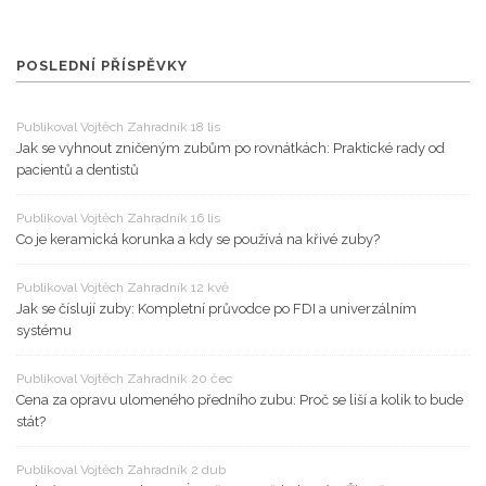
POSLEDNÍ PŘÍSPĚVKY
Publikoval Vojtěch Zahradník 18 lis
Jak se vyhnout zničeným zubům po rovnátkách: Praktické rady od
pacientů a dentistů
Publikoval Vojtěch Zahradník 16 lis
Co je keramická korunka a kdy se používá na křivé zuby?
Publikoval Vojtěch Zahradník 12 kvě
Jak se číslují zuby: Kompletní průvodce po FDI a univerzálním
systému
Publikoval Vojtěch Zahradník 20 čec
Cena za opravu ulomeného předního zubu: Proč se liší a kolik to bude
stát?
Publikoval Vojtěch Zahradník 2 dub