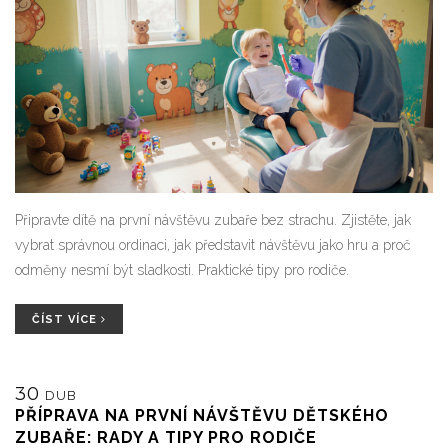
Připravte dítě na první návštěvu zubaře bez strachu. Zjistěte, jak
vybrat správnou ordinaci, jak představit návštěvu jako hru a proč
odměny nesmí být sladkosti. Praktické tipy pro rodiče.
ČÍST VÍCE
30
DUB
PŘÍPRAVA NA PRVNÍ NÁVŠTĚVU DĚTSKÉHO
ZUBAŘE: RADY A TIPY PRO RODIČE