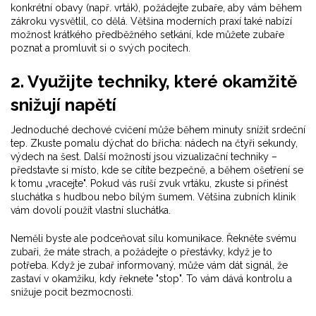
konkrétní obavy (např. vrták), požádejte zubaře, aby vám během
zákroku vysvětlil, co dělá. Většina moderních praxí také nabízí
možnost krátkého předběžného setkání, kde můžete zubaře
poznat a promluvit si o svých pocitech.
2. Využijte techniky, které okamžitě
snižují napětí
Jednoduché dechové cvičení může během minuty snížit srdeční
tep. Zkuste pomalu dýchat do břicha: nádech na čtyři sekundy,
výdech na šest. Další možností jsou vizualizační techniky –
představte si místo, kde se cítíte bezpečně, a během ošetření se
k tomu „vracejte". Pokud vás ruší zvuk vrtáku, zkuste si přinést
sluchátka s hudbou nebo bílým šumem. Většina zubních klinik
vám dovolí použít vlastní sluchátka.
Neměli byste ale podceňovat sílu komunikace. Řekněte svému
zubaři, že máte strach, a požádejte o přestávky, když je to
potřeba. Když je zubař informovaný, může vám dát signál, že
zastaví v okamžiku, kdy řeknete "stop". To vám dává kontrolu a
snižuje pocit bezmocnosti.