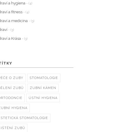
raví a hygiena
- (4)
raví a fitness
- (4)
raví a medicína
- (3)
raví
- (3)
raví a Krása
- (3)
TÍTKY
PÉČE O ZUBY
STOMATOLOGIE
BĚLENÍ ZUBŮ
ZUBNÍ KÁMEN
ORTODONCIE
ÚSTNÍ HYGIENA
ZUBNÍ HYGIENA
ESTETICKÁ STOMATOLOGIE
ČIŠTĚNÍ ZUBŮ