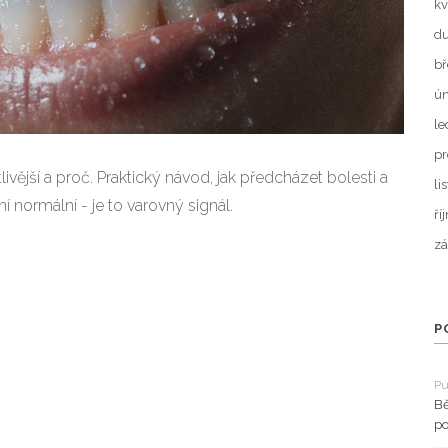
kv
d
bř
ún
le
pr
tlivější a proč. Praktický návod, jak předcházet bolesti a
li
í normální - je to varovný signál.
ří
zá
P
Pu
Bě
po