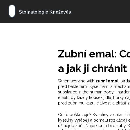
Zubní emal: Co 
a jak ji chránit
When working with
zubní emal
,
tvrdá
před bakteriemi, kyselinami a mecha
substance in the human body—harder t
emalu by každý kousek jídla, horký čaj
proti zubnímu kazu, citlivosti a ztrátě 
Co to poškozuje? Kyseliny z cukru, ká
kyseliny vyrábějí a pomalu rozkládají
už nejde zpět. Nejde jen o bílé zuby. K