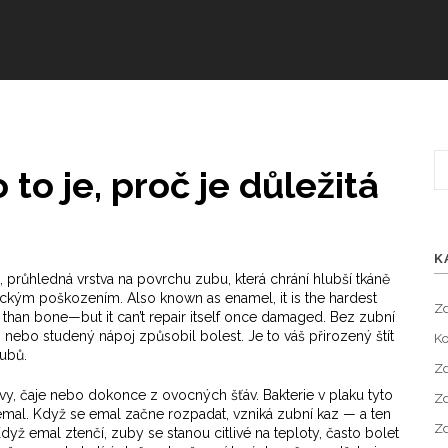
to je, proč je důležitá
K
, průhledná vrstva na povrchu zubu, která chrání hlubší tkáně
nickým poškozením
. Also known as
enamel
, it is the hardest
Zd
han bone—but it can’t repair itself once damaged.
Bez zubní
 nebo studený nápoj způsobil bolest. Je to váš přirozený štít
Ko
zubů.
Zd
vy, čaje nebo dokonce z ovocných šťáv. Bakterie v plaku tyto
Zd
 emal. Když se emal začne rozpadat, vzniká zubní kaz — a ten
Zd
dyž emal ztenčí, zuby se stanou citlivé na teploty, často bolet