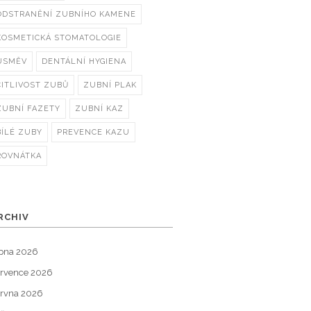
ODSTRANĚNÍ ZUBNÍHO KAMENE
KOSMETICKÁ STOMATOLOGIE
ÚSMĚV
DENTÁLNÍ HYGIENA
CITLIVOST ZUBŮ
ZUBNÍ PLAK
ZUBNÍ FAZETY
ZUBNÍ KAZ
BÍLÉ ZUBY
PREVENCE KAZU
ROVNÁTKA
RCHIV
pna 2026
rvence 2026
rvna 2026