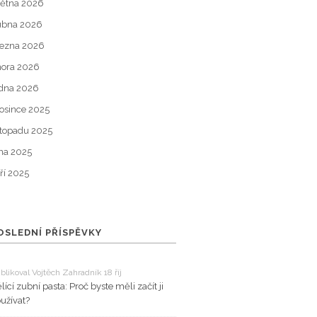
ětna 2026
ubna 2026
ezna 2026
ora 2026
dna 2026
osince 2025
stopadu 2025
jna 2025
ří 2025
OSLEDNÍ PŘÍSPĚVKY
blikoval Vojtěch Zahradník 18 říj
lící zubní pasta: Proč byste měli začít ji
užívat?