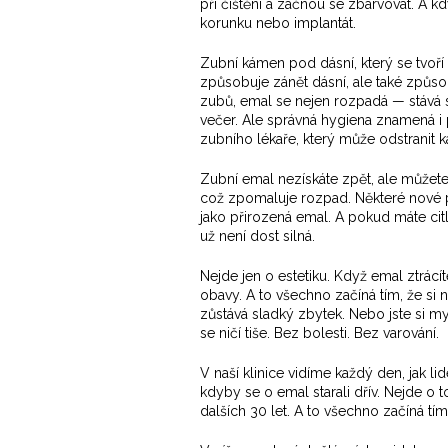
při čištění a začnou se zbarvovat. A k
korunku nebo implantát.
Zubní kámen pod dásní, který se tvoří
způsobuje zánět dásní, ale také způso
zubů, emal se nejen rozpadá — stává se
večer. Ale správná hygiena znamená i 
zubního lékaře, který může odstranit 
Zubní emal nezískáte zpět, ale můžete 
což zpomaluje rozpad. Některé nové pa
jako přirozená emal. A pokud máte citl
už není dost silná.
Nejde jen o estetiku. Když emal ztrácít
obavy. A to všechno začíná tím, že si n
zůstává sladký zbytek. Nebo jste si my
se ničí tiše. Bez bolesti. Bez varování.
V naší klinice vidíme každý den, jak li
kdyby se o emal starali dřív. Nejde o t
dalších 30 let. A to všechno začíná tím,