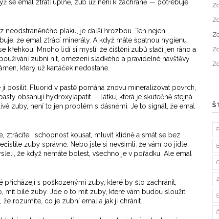
dyž se emal ztratí úplně, zub už není k záchraně — potřebuje
Zd
Zd
 z neodstraněného plaku, je další hrozbou. Ten nejen
Zd
buje, že emal ztrácí minerály. A když máte špatnou hygienu
 křehkou. Mnoho lidí si myslí, že čištění zubů stačí jen ráno a
Zd
používání zubní nit, omezení sladkého a pravidelné návštěvy
Zd
kámen, který už kartáček nedostane.
ji posílit. Fluorid v pastě pomáhá znovu mineralizovat povrch,
sty obsahují hydroxylapatit — látku, která je skutečně stejná
Š
ivé zuby, není to jen problém s dásněmi. Je to signál, že emal
e, ztrácíte i schopnost kousat, mluvit klidně a smát se bez
ečistíte zuby správně. Nebo jste si nevšimli, že vám po jídle
sleli, že když nemáte bolest, všechno je v pořádku. Ale emal
dé přicházejí s poškozenými zuby, které by šlo zachránit,
o, mít bílé zuby. Jde o to mít zuby, které vám budou sloužit
 že rozumíte, co je zubní emal a jak ji chránit.