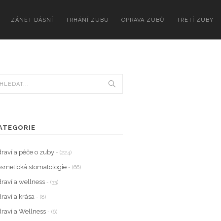
ZÁNĚT DÁSNÍ
TRHÁNÍ ZUBU
OPRAVA ZUBŮ
TŘETÍ ZUBY
ATEGORIE
raví a péče o zuby
- (224)
smetická stomatologie
- (66)
raví a wellness
- (33)
raví a krása
- (8)
raví a Wellness
- (6)