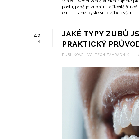
V níže uvedených článcích najdete prak
pastu, proč je zubní nit důležitější ne
emal — aniž byste si to vůbec všimli.
JAKÉ TYPY ZUBŮ JS
25
LIS
PRAKTICKÝ PRŮVO
PUBLIKOVAL
VOJTĚCH ZAHRADNÍK
—