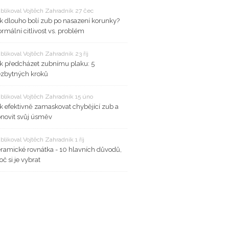
blikoval Vojtěch Zahradník 27 čec
k dlouho bolí zub po nasazení korunky?
rmální citlivost vs. problém
blikoval Vojtěch Zahradník 23 říj
k předcházet zubnímu plaku: 5
zbytných kroků
blikoval Vojtěch Zahradník 15 úno
k efektivně zamaskovat chybějící zub a
novit svůj úsměv
blikoval Vojtěch Zahradník 1 říj
ramické rovnátka - 10 hlavních důvodů,
oč si je vybrat