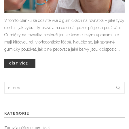
V tomto článku se dozvíte vše o gumičkách na rovnátka – jaké typy
existují, jak vybrat ty pravé a na co si dát pozor při jejich používání.
Gumičky na rovnátka neslouží jen ke kosmetickým úpravám, ale
mají klíčovou roli v ortodontické léčbě. Naučíte se, jak správně
gumičky používat, jak o ně pečovat a jaké barvy jsou k dispozici,
abyste mohli vybrat ty nejvhodnější pro vaše potřeby.
ČÍST VÍCE
KATEGORIE
Zdraví a péče o zuby
- (224)