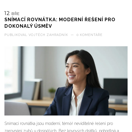
12
BŘE
SNÍMACÍ ROVNÁTKA: MODERNÍ ŘEŠENÍ PRO
DOKONALÝ ÚSMĚV
PUBLIKOVAL
VOJTĚCH ZAHRADNÍK
—
0 KOMENTÁŘE
Snímací rovnátka jsou moderní, téměř neviditelné řešení pro
zarovnání zubů u dospělých. Bez kovových drátků, pohodlná a