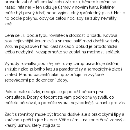
provede zubař během krátkého zákroku, během kterého se
nasadí retainer – ten udržuje úsměv v novém tvaru. Retainer
může být pevný (drát) nebo vyjímatelný (průhledný plast). Noste
ho podle pokynů, obvykle celou noc, aby se zuby nevrátily
zpět.
Cena se liší podle typu rovnátek a složitosti případu. Kovová
jsou nejlevnější, keramická a snímací patří mezi dražší varianty.
Většina pojišťoven hradí část nákladů, pokud je ortodontická
léčba nezbytná. Nezapomeňte se zeptat na možnosti splátek.
Výhody rovnátka jsou zřejmé: rovný chrup usnadňuje čištění,
snižuje riziko zubního kazu a paradentózy a samozřejmě zlepší
vzhled. Mnoho pacientů také upozorňuje na zvýšené
sebevědomí po dokončení léčby.
Pokud máte otázky, nebojte se je položit během první
konzultace. Dobrý ortodontista vám podrobně vysvětlí, co
můžete očekávat, a pomůže vybrat nejvhodnější variantu pro vás.
Začít s rovnátky může být trochu děsivé, ale s praktickými tipy a
správnou péčí to jde hladce. Věřte nám – na konci čeká zdravý a
krásný úsměv, který stojí za to.