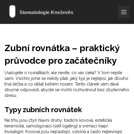
Zubní rovnátka – praktický
průvodce pro začátečníky
Uvažujete o rovnátkách, ale nevíte, co vás čeká? V tom nejste
sami. Všichni jsme se někdy ptali, jaký typ je nejlepší, jak dlouho
trvá léčba a co dělat během nosení. Tento článek vám dává
stručné odpovědi, abyste se mohli rozhodnout bez zbytečného
stresu.
Typy zubních rovnátek
Na trhu jsou čtyři hlavní druhy: tradiční kovová, estetická
keramická, samoligovací (self‑ligating) a snímací (např.
Invisalign). Kovová jsou nejčastější, odolná a často nejlevnější.