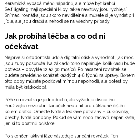
Keramická vypadá méně nápadně, ale může být křehčí.
Self‑ligating mají speciální klipy, takže návštěvy jsou rychlejší.
Snímací rovnátka jsou skoro neviditelné a můžete si je vyndat při
jídle, ale jsou dražší a nehodí se na všechny případy.
Jak probíhá léčba a co od ní
očekávat
Nejprve si ortodontista udělá digitální otisk a vyhodnotí, jak moc
jsou zuby posunuté. Na základě toho naplánuje, kolik času bude
potřeba – obvykle 12 až 30 měsíců. Po nasazení rovnátek se
budete pravidelně scházet každých 4‑6 týdnů na úpravy. Během
této doby můžete pociťovat mírnou nepohodlí, ale bolest by
měla být krátkodobá.
Péče o rovnátka je jednoduchá, ale vyžaduje disciplínu.
Používejte mezizubní kartáček nebo nit pro důkladné čištění
kolem drátků. Omezte tvrdé a lepkavé potraviny – cukrovinky,
ořechy, tvrdé bonbóny. Pokud se vám něco zachytí, nepanikařte,
jen si to opatrně očistěte.
Po skončení aktivní fáze následuje sundání rovnátek. Ten