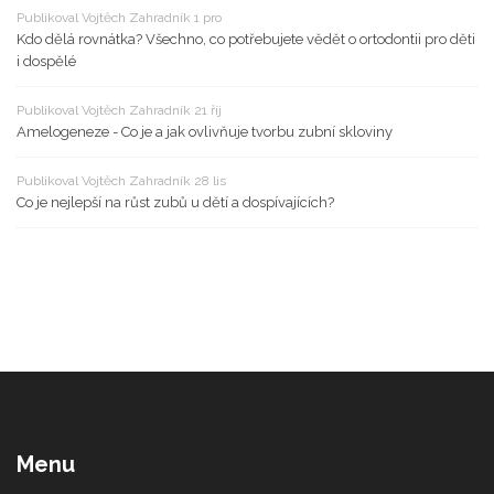
Publikoval Vojtěch Zahradník 1 pro
Kdo dělá rovnátka? Všechno, co potřebujete vědět o ortodontii pro děti
i dospělé
Publikoval Vojtěch Zahradník 21 říj
Amelogeneze - Co je a jak ovlivňuje tvorbu zubní skloviny
Publikoval Vojtěch Zahradník 28 lis
Co je nejlepší na růst zubů u dětí a dospívajících?
Menu