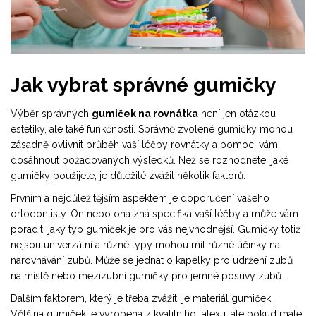
Jak vybrat správné gumičky
Výběr správných
gumiček na rovnátka
není jen otázkou
estetiky, ale také funkčnosti. Správně zvolené gumičky mohou
zásadně ovlivnit průběh vaší léčby rovnátky a pomoci vám
dosáhnout požadovaných výsledků. Než se rozhodnete, jaké
gumičky použijete, je důležité zvážit několik faktorů.
Prvním a nejdůležitějším aspektem je doporučení vašeho
ortodontisty. On nebo ona zná specifika vaší léčby a může vám
poradit, jaký typ gumiček je pro vás nejvhodnější. Gumičky totiž
nejsou univerzální a různé typy mohou mít různé účinky na
narovnávání zubů. Může se jednat o kapelky pro udržení zubů
na místě nebo mezizubní gumičky pro jemné posuvy zubů.
Dalším faktorem, který je třeba zvážit, je materiál gumiček.
Většina gumiček je vyrobena z kvalitního latexu, ale pokud máte