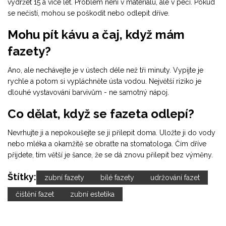
vydržet 15 a více let. Problém není v materiálu, ale v péči. Pokud
se nečistí, mohou se poškodit nebo odlepit dříve.
Mohu pít kávu a čaj, když mám
fazety?
Ano, ale nechávejte je v ústech déle než tři minuty. Vypijte je
rychle a potom si vypláchněte ústa vodou. Největší riziko je
dlouhé vystavování barvivům - ne samotný nápoj.
Co dělat, když se fazeta odlepí?
Nevrhujte ji a nepokoušejte se ji přilepit doma. Uložte ji do vody
nebo mléka a okamžitě se obraťte na stomatologa. Čím dříve
přijdete, tím větší je šance, že se dá znovu přilepit bez výměny.
Štítky:
zubní fazety
bílé fazety
udržování fazet
čištění fazet
zubní estetika