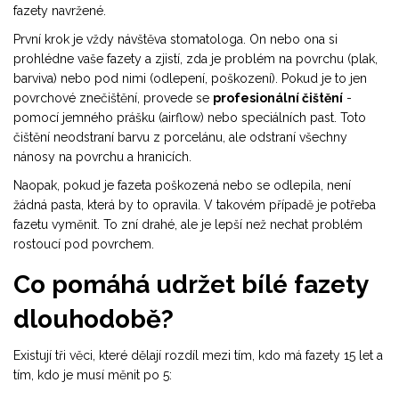
fazety navržené.
První krok je vždy návštěva stomatologa. On nebo ona si
prohlédne vaše fazety a zjistí, zda je problém na povrchu (plak,
barviva) nebo pod nimi (odlepení, poškození). Pokud je to jen
povrchové znečištění, provede se
profesionální čištění
-
pomocí jemného prášku (airflow) nebo speciálních past. Toto
čištění neodstraní barvu z porcelánu, ale odstraní všechny
nánosy na povrchu a hranicích.
Naopak, pokud je fazeta poškozená nebo se odlepila, není
žádná pasta, která by to opravila. V takovém případě je potřeba
fazetu vyměnit. To zní drahé, ale je lepší než nechat problém
rostoucí pod povrchem.
Co pomáhá udržet bílé fazety
dlouhodobě?
Existují tři věci, které dělají rozdíl mezi tím, kdo má fazety 15 let a
tím, kdo je musí měnit po 5: