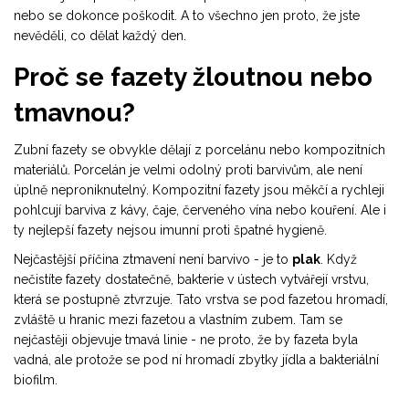
nebo se dokonce poškodit. A to všechno jen proto, že jste
nevěděli, co dělat každý den.
Proč se fazety žloutnou nebo
tmavnou?
Zubní fazety se obvykle dělají z porcelánu nebo kompozitních
materiálů. Porcelán je velmi odolný proti barvivům, ale není
úplně neproniknutelný. Kompozitní fazety jsou měkčí a rychleji
pohlcují barviva z kávy, čaje, červeného vína nebo kouření. Ale i
ty nejlepší fazety nejsou imunní proti špatné hygieně.
Nejčastější příčina ztmavení není barvivo - je to
plak
. Když
nečistíte fazety dostatečně, bakterie v ústech vytvářejí vrstvu,
která se postupně ztvrzuje. Tato vrstva se pod fazetou hromadí,
zvláště u hranic mezi fazetou a vlastním zubem. Tam se
nejčastěji objevuje tmavá linie - ne proto, že by fazeta byla
vadná, ale protože se pod ní hromadí zbytky jídla a bakteriální
biofilm.