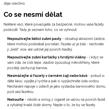
děje všechno.
Co se nesmí dělat
Některé věci, které považujete za bezpečné, mohou vaše fazety
poškodit. Tady je seznam toho, co se vyhnout:
Nepoužívejte bělící zubní pasty
- obsahují abrazivní částice,
které mohou poškrábat porcelán. Fazeta už je bílá - nechcete
ji „bělit“ více, ale udržet její povrch hladký.
Nepoužívejte zubní kartáčky s tvrdými vlákny
- i když se
vám zdá, že čistí lépe, vlastně způsobují mikrotrhliny, které
později zachycují barviva.
Nesmáčejte si fazety v černém čaji nebo kávě
- pokud si
dáte kávu, vypijte ji rychle a pak si vypláchněte ústa vodou.
Nechávání nápoje v ústech je jako výstavba barvivového domu
pod vaší fazetou.
Nekouřte
- nikotin a smog z cigaret se vážou na povrch fazet
a vytvářejí trvalé žluté skvrny. Nejde o to, že by se fazety