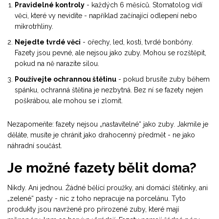
Pravidelné kontroly
- každých 6 měsíců. Stomatolog vidí
věci, které vy nevidíte - například začínající odlepení nebo
mikrotrhliny.
Nejedte tvrdé věci
- ořechy, led, kosti, tvrdé bonbóny.
Fazety jsou pevné, ale nejsou jako zuby. Mohou se rozštěpit,
pokud na ně narazíte silou.
Používejte ochrannou štětinu
- pokud brusíte zuby během
spánku, ochranná štětina je nezbytná. Bez ní se fazety nejen
poškrábou, ale mohou se i zlomit.
Nezapomeňte: fazety nejsou „nastavitelné“ jako zuby. Jakmile je
děláte, musíte je chránit jako drahocenný předmět - ne jako
náhradní součást.
Je možné fazety bělit doma?
Nikdy. Ani jednou. Žádné bělící proužky, ani domácí štětinky, ani
„zelené“ pasty - nic z toho nepracuje na porcelánu. Tyto
produkty jsou navržené pro přirozené zuby, které mají