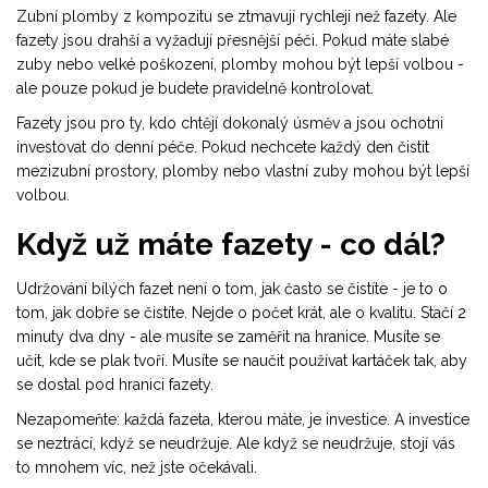
Zubní plomby z kompozitu se ztmavují rychleji než fazety. Ale
fazety jsou drahší a vyžadují přesnější péči. Pokud máte slabé
zuby nebo velké poškození, plomby mohou být lepší volbou -
ale pouze pokud je budete pravidelně kontrolovat.
Fazety jsou pro ty, kdo chtějí dokonalý úsměv a jsou ochotni
investovat do denní péče. Pokud nechcete každý den čistit
mezizubní prostory, plomby nebo vlastní zuby mohou být lepší
volbou.
Když už máte fazety - co dál?
Udržování bílých fazet není o tom, jak často se čistíte - je to o
tom, jak dobře se čistíte. Nejde o počet krát, ale o kvalitu. Stačí 2
minuty dva dny - ale musíte se zaměřit na hranice. Musíte se
učit, kde se plak tvoří. Musíte se naučit používat kartáček tak, aby
se dostal pod hranici fazety.
Nezapomeňte: každá fazeta, kterou máte, je investice. A investice
se neztrácí, když se neudržuje. Ale když se neudržuje, stojí vás
to mnohem víc, než jste očekávali.