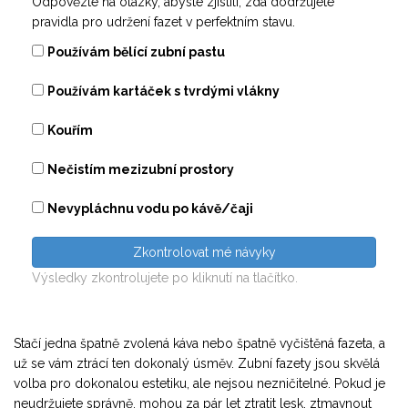
Odpovězte na otázky, abyste zjistili, zda dodržujete
pravidla pro udržení fazet v perfektním stavu.
Používám bělící zubní pastu
Používám kartáček s tvrdými vlákny
Kouřím
Nečistím mezizubní prostory
Nevypláchnu vodu po kávě/čaji
Zkontrolovat mé návyky
Výsledky zkontrolujete po kliknutí na tlačítko.
Stačí jedna špatně zvolená káva nebo špatně vyčištěná fazeta, a
už se vám ztrácí ten dokonalý úsměv. Zubní fazety jsou skvělá
volba pro dokonalou estetiku, ale nejsou nezničitelné. Pokud je
neudržujete správně, mohou za pár let ztratit lesk, ztmavnout