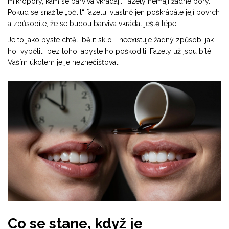
mikropóry, kam se barviva vkrádají. Fazety nemají žádné póry.
Pokud se snažíte „bělit“ fazetu, vlastně jen poškrábáte její povrch
a způsobíte, že se budou barviva vkrádat ještě lépe.
Je to jako byste chtěli bělit sklo - neexistuje žádný způsob, jak
ho „vybělit“ bez toho, abyste ho poškodili. Fazety už jsou bílé.
Vaším úkolem je je neznečišťovat.
Co se stane, když je