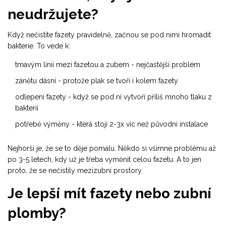
neudržujete?
Když nečistíte fazety pravidelně, začnou se pod nimi hromadit
bakterie. To vede k:
tmavým linii mezi fazetou a zubem - nejčastější problém
zánětu dásní - protože plak se tvoří i kolem fazety
odlepení fazety - když se pod ní vytvoří příliš mnoho tlaku z
bakterií
potřebě výměny - která stojí 2-3x víc než původní instalace
Nejhorší je, že se to děje pomalu. Někdo si všimne problému až
po 3-5 letech, kdy už je třeba vyměnit celou fazetu. A to jen
proto, že se nečistily mezizubní prostory.
Je lepší mít fazety nebo zubní
plomby?