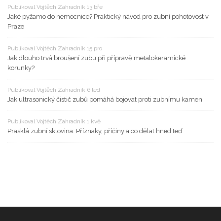
Publikoval Vojtěch Zahradník 13 bře
Jaké pyžamo do nemocnice? Praktický návod pro zubní pohotovost v
Praze
Publikoval Vojtěch Zahradník 15 pro
Jak dlouho trvá broušení zubu při přípravě metalokeramické
korunky?
Publikoval Vojtěch Zahradník 6 led
Jak ultrasonický čistič zubů pomáhá bojovat proti zubnímu kameni
Publikoval Vojtěch Zahradník 1 kvě
Prasklá zubní sklovina: Příznaky, příčiny a co dělat hned teď