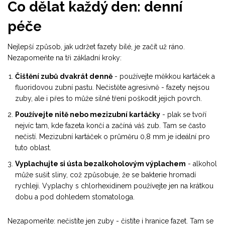
Co dělat každý den: denní
péče
Nejlepší způsob, jak udržet fazety bílé, je začít už ráno.
Nezapomeňte na tři základní kroky:
Čištění zubů dvakrát denně
- používejte měkkou kartáček a
fluoridovou zubní pastu. Nečistěte agresivně - fazety nejsou
zuby, ale i přes to může silné tření poškodit jejich povrch.
Používejte nitě nebo mezizubní kartáčky
- plak se tvoří
nejvíc tam, kde fazeta končí a začíná váš zub. Tam se často
nečistí. Mezizubní kartáček o průměru 0,8 mm je ideální pro
tuto oblast.
Vyplachujte si ústa bezalkoholovým výplachem
- alkohol
může sušit sliny, což způsobuje, že se bakterie hromadí
rychleji. Vyplachy s chlorhexidinem používejte jen na krátkou
dobu a pod dohledem stomatologa.
Nezapomeňte: nečistíte jen zuby - čistíte i hranice fazet. Tam se