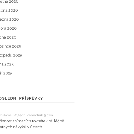
ětna 2026
ubna 2026
ezna 2026
ora 2026
dna 2026
osince 2025
stopadu 2025
jna 2025
ří 2025
OSLEDNÍ PŘÍSPĚVKY
blikoval Vojtěch Zahradník 9 čen
innost snímacích rovnátek při léčbě
atných návyků v ústech