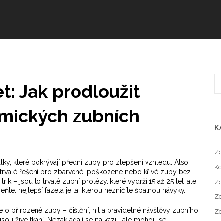
t: Jak prodloužit
amických zubních
K
Zd
lky, které pokrývají přední zuby pro zlepšení vzhledu
. Also
Ko
o trvalé řešení pro zbarvené, poškozené nebo křivé zuby bez
rik – jsou to trvalé zubní protézy, které vydrží 15 až 25 let, ale
Zd
te: nejlepší fazeta je ta, kterou nezničíte špatnou návyky.
Zd
e o přirozené zuby – čištění, nit a pravidelné návštěvy zubního
Zd
nejsou živé tkání. Nezakládají se na kazu, ale mohou se