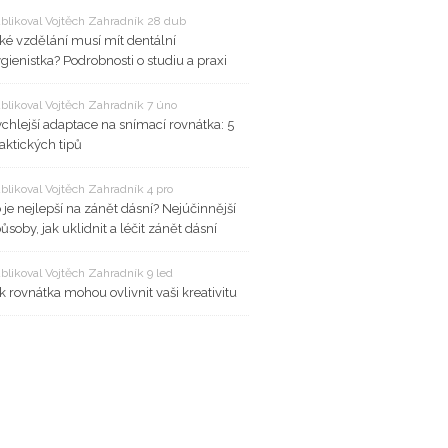
blikoval Vojtěch Zahradník 28 dub
ké vzdělání musí mít dentální
gienistka? Podrobnosti o studiu a praxi
blikoval Vojtěch Zahradník 7 úno
chlejší adaptace na snímací rovnátka: 5
aktických tipů
blikoval Vojtěch Zahradník 4 pro
 je nejlepší na zánět dásní? Nejúčinnější
ůsoby, jak uklidnit a léčit zánět dásní
blikoval Vojtěch Zahradník 9 led
k rovnátka mohou ovlivnit vaši kreativitu