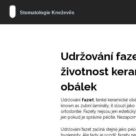
Udržování faze
životnost ker
obálek
Udržování
fazet
,
tenké keramické obá
known as
zubní lamináty
, it
slouží jak
ortodontie
.
Fazety nejsou jen estetický t
jen pokud je správně péčíte. Nezapomeň
Udržování fazet začíná stejně jako péč
hygienisty. Ale tady je rozdíl: fazety 