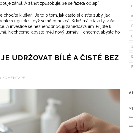
uje zánět. A zánět způsobuje, že se fazeta odlepí.
chodíte k lékaři. Je to o tom, jak často si čistíte zuby, jak
rychle reagujete, když se něco nezdá. Když máte fazety, vaše
ice. A investice se neznehodnocují zanedbáváním. Přijďte k
správně. Nechceme, abyste měli nový úsměv – chceme, abyste ho
 JE UDRŽOVAT BÍLÉ A ČISTÉ BEZ
0 KOMENTÁŘE
A
sr
če
če