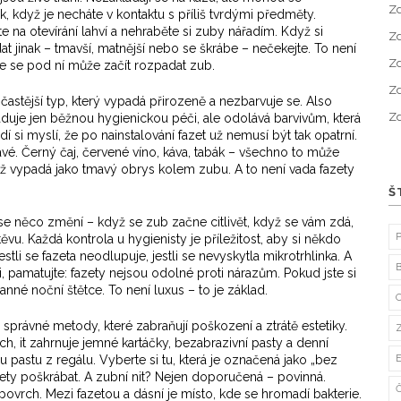
Zd
k, když je necháte v kontaktu s příliš tvrdými předměty.
 na otevírání lahví a nehraběte si zuby nářadím. Když si
Zd
at jinak – tmavší, matnější nebo se škrábe – nečekejte. To není
Zd
 že se pod ní může začít rozpadat zub.
Zd
jčastější typ, který vypadá přirozeně a nezbarvuje se
. Also
Zd
duje jen běžnou hygienickou péči, ale odolává barvivům, která
dí si myslí, že po nainstalování fazet už nemusí být tak opatrní.
é. Černý čaj, červené víno, káva, tabák – všechno to může
ž vypadá jako tmavý obrys kolem zubu. A to není vada fazety
Š
 se něco změní – když se zub začne citlivět, když se vám zdá,
u. Každá kontrola u hygienisty je příležitost, aby si někdo
estli se fazeta neodlupuje, jestli se nevyskytla mikrotrhlinka. A
, pamatujte: fazety nejsou odolné proti nárazům. Pokud jste si
nné noční štětce. To není luxus – to je základ.
 správné metody, které zabraňují poškození a ztrátě estetiky
.
ách
, it
zahrnuje jemné kartáčky, bezabrazivní pasty a denní
 pastu z regálu. Vyberte si tu, která je označená jako „bez
zety poškrábat. A zubní nit? Nejen doporučená – povinná.
 povrch. Mezi fazetou a dásní je místo, kde se hromadí bakterie.