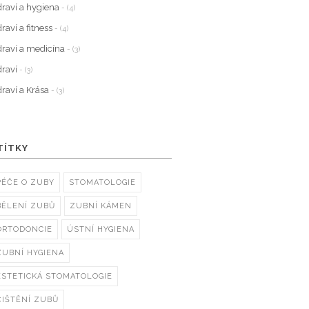
raví a hygiena
- (4)
raví a fitness
- (4)
raví a medicína
- (3)
raví
- (3)
raví a Krása
- (3)
TÍTKY
PÉČE O ZUBY
STOMATOLOGIE
BĚLENÍ ZUBŮ
ZUBNÍ KÁMEN
ORTODONCIE
ÚSTNÍ HYGIENA
ZUBNÍ HYGIENA
ESTETICKÁ STOMATOLOGIE
ČIŠTĚNÍ ZUBŮ