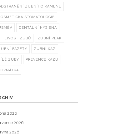
ODSTRANĚNÍ ZUBNÍHO KAMENE
KOSMETICKÁ STOMATOLOGIE
ÚSMĚV
DENTÁLNÍ HYGIENA
CITLIVOST ZUBŮ
ZUBNÍ PLAK
ZUBNÍ FAZETY
ZUBNÍ KAZ
BÍLÉ ZUBY
PREVENCE KAZU
ROVNÁTKA
RCHIV
pna 2026
rvence 2026
rvna 2026