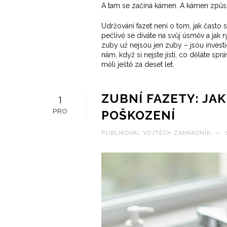
A tam se začíná kámen. A kámen způsob
Udržování fazet není o tom, jak často se 
pečlivě se díváte na svůj úsměv a jak 
zuby už nejsou jen zuby – jsou invest
nám, když si nejste jistí, co děláte 
měli ještě za deset let.
ZUBNÍ FAZETY: JAK
1
PRO
POŠKOZENÍ
PUBLIKOVAL
VOJTĚCH ZAHRADNÍK
—