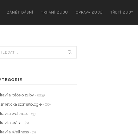
ZÁNĚT DÁSNÍ
TRHÁNÍ ZUBU
OPRAVA ZUBŮ
TŘETÍ ZUBY
ATEGORIE
raví a péče o zuby
- (225)
smetická stomatologie
- (66)
raví a wellness
- (33)
raví a krása
- (8)
raví a Wellness
- (6)