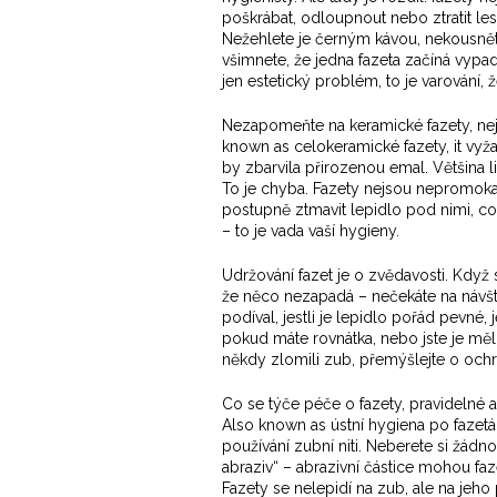
poškrábat, odloupnout nebo ztratit les
Nežehlete je černým kávou, nekousněte
všimnete, že jedna fazeta začíná vypad
jen estetický problém, to je varování,
Nezapomeňte na
keramické fazety
,
ne
known as
celokeramické fazety
, it
vyža
by zbarvila přirozenou emal
.
Většina li
To je chyba. Fazety nejsou nepromokav
postupně ztmavit lepidlo pod nimi, co
– to je vada vaší hygieny.
Udržování fazet je o zvědavosti. Když
že něco nezapadá – nečekáte na návštěv
podíval, jestli je lepidlo pořád pevné, j
pokud máte rovnátka, nebo jste je měli
někdy zlomili zub, přemýšlejte o ochra
Co se týče
péče o fazety
,
pravidelné a
Also known as
ústní hygiena po fazet
používání zubní niti
.
Neberete si žádnou
abraziv“ – abrazivní částice mohou fa
Fazety se nelepidí na zub, ale na jeho