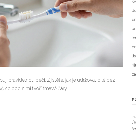
kv
d
bř
ún
le
pr
li
ří
zá
ují pravidelnou péči. Zjistěte, jak je udržovat bílé bez
č se pod nimi tvoří tmavé čáry.
P
Pu
Úč
šp