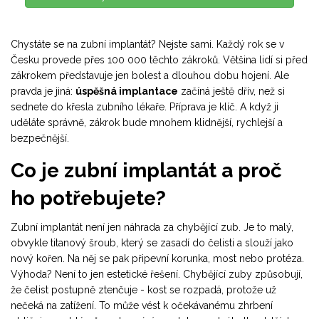
Chystáte se na zubní implantát? Nejste sami. Každý rok se v
Česku provede přes 100 000 těchto zákroků. Většina lidí si před
zákrokem představuje jen bolest a dlouhou dobu hojení. Ale
pravda je jiná:
úspěšná implantace
začíná ještě dřív, než si
sednete do křesla zubního lékaře. Příprava je klíč. A když ji
uděláte správně, zákrok bude mnohem klidnější, rychlejší a
bezpečnější.
Co je zubní implantát a proč
ho potřebujete?
Zubní implantát není jen náhrada za chybějící zub. Je to malý,
obvykle titanový šroub, který se zasadí do čelisti a slouží jako
nový kořen. Na něj se pak připevní korunka, most nebo protéza.
Výhoda? Není to jen estetické řešení. Chybějící zuby způsobují,
že čelist postupně ztenčuje - kost se rozpadá, protože už
nečeká na zatížení. To může vést k očekávanému zhrbení