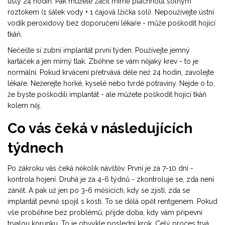
ústy 24 hodin. Pak můžete začít mírně pláchnout solným
roztokem (1 šálek vody + 1 čajová lžička soli). Nepoužívejte ústní
vodík peroxidový bez doporučení lékaře - může poškodit hojící
tkáň.
Nečešte si zubní implantát první týden. Používejte jemný
kartáček a jen mírný tlak. Zběhne se vám nějaký krev - to je
normální. Pokud krvácení přetrvává déle než 24 hodin, zavolejte
lékaře. Nežerejte horké, kyselé nebo tvrdé potraviny. Nejde o to,
že byste poškodili implantát - ale můžete poškodit hojící tkáň
kolem něj.
Co vás čeká v následujících
týdnech
Po zákroku vás čeká několik návštěv. První je za 7-10 dní -
kontrola hojení. Druhá je za 4-6 týdnů - zkontroluje se, zda není
zánět. A pak už jen po 3-6 měsících, kdy se zjistí, zda se
implantát pevně spojil s kostí. To se dělá opět rentgenem. Pokud
vše proběhne bez problémů, přijde doba, kdy vám připevní
trvalou korunku. To je obvykle poslední krok. Celý proces trvá