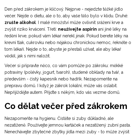
Den před zákrokem je klíčový. Nejprve - nejedzte těžké jídlo
večer. Nejde o dietu, ale o to, aby vaše tělo bylo v klidu. Druhé:
zrušte alkohol
. I malé množství může ovlivnit srážení krve a
zvýšit riziko krvácení. Třetí:
neužívejte aspirin
ani jiné léky na
ředění krve, pokud vám lékař neřekl jinak. Pokud berete léky na
krevní tlak, cukrovku nebo nějakou chronickou nemoc, řekněte o
tom lékaři. Nejde o to, abyste je přestali užívat, ale aby lékař
věděl, jak s nimi naložit.
Večer si připravte něco, co vám pomůže po zákroku: měkké
potraviny (polévky, jogurt, tvaroh), studené obklady na tvář, a
především - čistý kapesník nebo hadřík. Nezapomeňte na
přepravu domů. I když je zákrok lokální, může vás oslabit.
Nepřijíždějte autem. Přijďte s někým, kdo vás vezme domů.
Co dělat večer před zákrokem
Nezapomeňte na hygienu. Čistěte si zuby důkladně, ale
nezatíženě. Používejte jemnou kartáček a nezatížený zubní pasta.
Nenechávejte zbytečné zbytky jídla mezi zuby - to může zvýšit