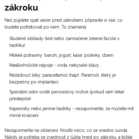
zákroku
Než půjdete spát večer před zákrokem, připravte si vše, co
budete potřebovat po něm. To znamená:
Studené obklady (led nebo zamražené zelené fazole v
hadříku)
Měkké potraviny: tvaroh, jogurt, kaše, polévky, džem
Nealkoholické nápoje - voda, nekyselé šťávy
Nežádoucí léky: paracetamol (např. Paramol), který je
bezpečný po implantaci
Speciální ústní vodík peroxidový roztok (pokud vám lékař
předepíše)
Kapesníky nebo jemné hadříky - nezapomeňte, že můžete mít
mírné krvácení
Nezapomeňte na oblečení. Nositě něco, co se snadno sundá.
Někdy je potřeba se zvednout z lůžka hned po zákroku, a těžké