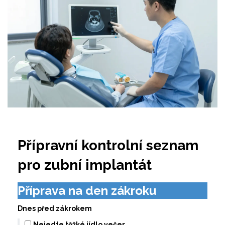
Přípravní kontrolní seznam
pro zubní implantát
Příprava na den zákroku
Dnes před zákrokem
Nejedte těžké jídlo večer