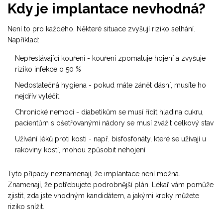
Kdy je implantace nevhodná?
Není to pro každého. Některé situace zvyšují riziko selhání.
Například:
Nepřestávající kouření - kouření zpomaluje hojení a zvyšuje
riziko infekce o 50 %
Nedostatečná hygiena - pokud máte zánět dásní, musíte ho
nejdřív vyléčit
Chronické nemoci - diabetikům se musí řídit hladina cukru,
pacientům s ošetřovanými nádory se musí zvážit celkový stav
Užívání léků proti kosti - např. bisfosfonáty, které se užívají u
rakoviny kostí, mohou způsobit nehojení
Tyto případy neznamenají, že implantace není možná.
Znamenají, že potřebujete podrobnější plán. Lékař vám pomůže
zjistit, zda jste vhodným kandidátem, a jakými kroky můžete
riziko snížit.