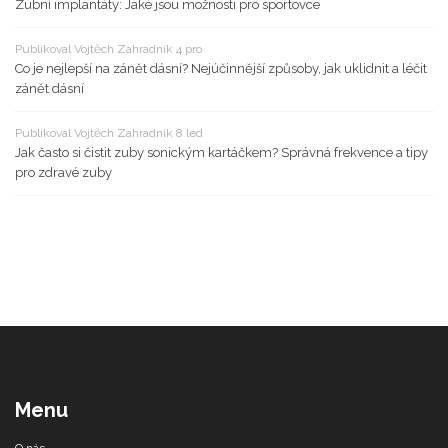
Zubní implantáty: Jaké jsou možnosti pro sportovce
Publikoval Vojtěch Zahradník 4 pro
Co je nejlepší na zánět dásní? Nejúčinnější způsoby, jak uklidnit a léčit
zánět dásní
Publikoval Vojtěch Zahradník 8 led
Jak často si čistit zuby sonickým kartáčkem? Správná frekvence a tipy
pro zdravé zuby
Menu