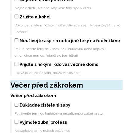
Nejde o dietu, ale o to, aby vaše tělo bylo v klidu
Zrušte alkohol
Dokonce i malé množství může ovlivnit srážení krve a zvýšit riziko
krvácení
Neužívejte aspirin nebo jiné léky na ředění krve
Pokud berete léky na krevní tlak, cukrovku nebo nějakou
chronickou nemoc, řekněte o tom lékaři
Přijďte s někým, kdo vás vezme domů
I když je zákrok lokální, může vás oslabit
Večer před zákrokem
Večer před zákrokem
Důkladně čistěte si zuby
Používejte jemnou kartáček a nezatíženou zubní pastu
Vyjměte zubní protézu
Nezachovejte ji v ústech celou noc