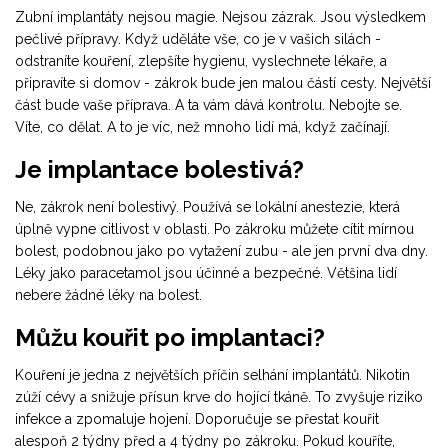
Zubní implantáty nejsou magie. Nejsou zázrak. Jsou výsledkem
pečlivé přípravy. Když uděláte vše, co je v vašich silách -
odstraníte kouření, zlepšíte hygienu, vyslechnete lékaře, a
připravíte si domov - zákrok bude jen malou částí cesty. Největší
část bude vaše příprava. A ta vám dává kontrolu. Nebojte se.
Víte, co dělat. A to je víc, než mnoho lidí má, když začínají.
Je implantace bolestivá?
Ne, zákrok není bolestivý. Používá se lokální anestezie, která
úplně vypne citlivost v oblasti. Po zákroku můžete cítit mírnou
bolest, podobnou jako po vytažení zubu - ale jen první dva dny.
Léky jako paracetamol jsou účinné a bezpečné. Většina lidí
nebere žádné léky na bolest.
Můžu kouřit po implantaci?
Kouření je jedna z největších příčin selhání implantátů. Nikotin
zúží cévy a snižuje přísun krve do hojící tkáně. To zvyšuje riziko
infekce a zpomaluje hojení. Doporučuje se přestat kouřit
alespoň 2 týdny před a 4 týdny po zákroku. Pokud kouříte,