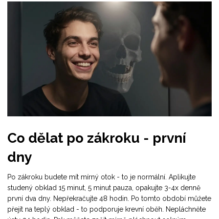
Co dělat po zákroku - první
dny
Po zákroku budete mít mírný otok - to je normální. Aplikujte
studený obklad 15 minut, 5 minut pauza, opakujte 3-4x denně
první dva dny. Nepřekračujte 48 hodin. Po tomto období můžete
přejít na teplý obklad - to podporuje krevní oběh. Nepláchněte