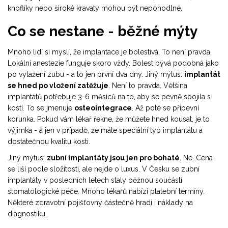
knoflíky nebo široké kravaty mohou být nepohodlné.
Co se nestane - běžné mýty
Mnoho lidí si myslí, že implantace je bolestivá. To není pravda.
Lokální anestezie funguje skoro vždy. Bolest bývá podobná jako
po vytažení zubu - a to jen první dva dny. Jiný mýtus:
implantát
se hned po vložení zatěžuje
. Není to pravda. Většina
implantátů potřebuje 3-6 měsíců na to, aby se pevně spojila s
kostí. To se jmenuje
osteointegrace
. Až poté se připevní
korunka. Pokud vám lékař řekne, že můžete hned kousat, je to
výjimka - a jen v případě, že máte speciální typ implantátu a
dostatečnou kvalitu kosti.
Jiný mýtus:
zubní implantáty jsou jen pro bohaté
. Ne. Cena
se liší podle složitosti, ale nejde o luxus. V Česku se zubní
implantáty v posledních letech staly běžnou součástí
stomatologické péče. Mnoho lékařů nabízí platební termíny.
Některé zdravotní pojišťovny částečně hradí i náklady na
diagnostiku.