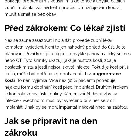
obličeje, problémům s kousáním a dokonce k úbytku dalších
zubů. Implantát zastaví tento proces. Umožňuje vám kousat,
mluvit a smát se bez obav.
Před zákrokem: Co lékař zjistí
Než se začne zasazovat implantát, provede zubní lékař
kompletní vyšetření. Není to jen náhodný pohled do úst. Je to
plánování. První krok je rentgen - obvykle panoramatický snímek
nebo CT. Tyto snímky ukazují, jaká je hustota kosti, zda je
dostatek místa, a jestli nejsou skryté infekce. Pokud je kost příliš
tenká, může být potřeba její obohacení - tzv.
augmentace
kosti
. To není výjimka. Více než 30 % pacientů potřebuje
nějakou formu doplnění kosti před implantací. Druhým krokem
je kontrola zdraví ústní dutiny. Kámen, zánět dásní, zbytky
infekce - všechno to musí být vyřešeno dřív, než se vloží
implantát. Jinak by se mohl implantát infikovat hned na začátku.
Jak se připravit na den
zákroku