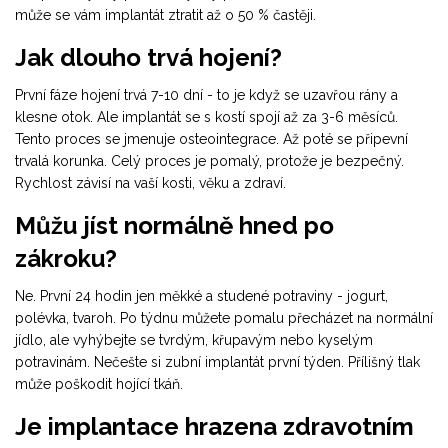
může se vám implantát ztratit až o 50 % častěji.
Jak dlouho trvá hojení?
První fáze hojení trvá 7-10 dní - to je když se uzavřou rány a
klesne otok. Ale implantát se s kostí spojí až za 3-6 měsíců.
Tento proces se jmenuje osteointegrace. Až poté se připevní
trvalá korunka. Celý proces je pomalý, protože je bezpečný.
Rychlost závisí na vaší kosti, věku a zdraví.
Můžu jíst normálně hned po
zákroku?
Ne. První 24 hodin jen měkké a studené potraviny - jogurt,
polévka, tvaroh. Po týdnu můžete pomalu přecházet na normální
jídlo, ale vyhýbejte se tvrdým, křupavým nebo kyselým
potravinám. Nečešte si zubní implantát první týden. Přílišný tlak
může poškodit hojící tkáň.
Je implantace hrazena zdravotním