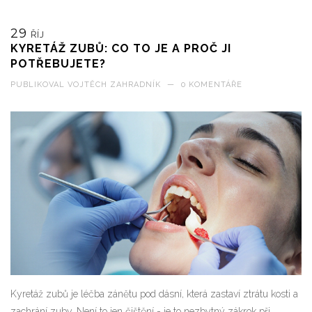
29
ŘÍJ
KYRETÁŽ ZUBŮ: CO TO JE A PROČ JI
POTŘEBUJETE?
PUBLIKOVAL
VOJTĚCH ZAHRADNÍK
—
0 KOMENTÁŘE
Kyretáž zubů je léčba zánětu pod dásní, která zastaví ztrátu kosti a
zachrání zuby. Není to jen čištění - je to nezbytný zákrok při