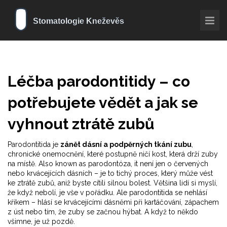
Léčba parodontitidy – co
potřebujete vědět a jak se
vyhnout ztrátě zubů
Parodontitida je
zánět dásní a podpěrných tkání zubu
,
chronické onemocnění, které postupně ničí kost, která drží zuby
na místě
. Also known as
parodontóza
, it
není jen o červených
nebo krvácejících dásních – je to tichý proces, který může vést
ke ztrátě zubů, aniž byste cítili silnou bolest
.
Většina lidí si myslí,
že když nebolí, je vše v pořádku. Ale parodontitida se nehlásí
křikem – hlásí se krvácejícími dásněmi při kartáčování, zápachem
z úst nebo tím, že zuby se začnou hýbat. A když to někdo
všimne, je už pozdě.