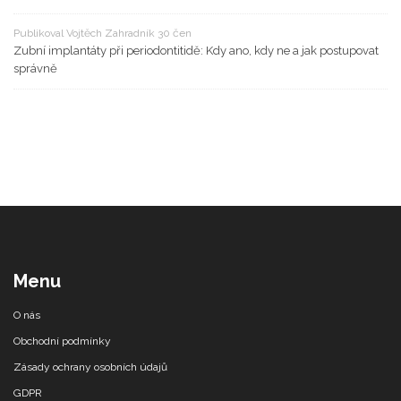
Publikoval Vojtěch Zahradník 30 čen
Zubní implantáty při periodontitidě: Kdy ano, kdy ne a jak postupovat
správně
Menu
O nás
Obchodní podmínky
Zásady ochrany osobních údajů
GDPR