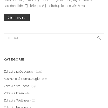
parodontitidě. Zjistěte, proč ji potřebujete a co vás čeká.
ČÍST VÍCE
KATEGORIE
Zdraví a péče o zuby
- (224)
Kosmetická stomatologie
- (65)
Zdraví a wellness
- (33)
Zdraví a krása
- (8)
Zdraví a Wellness
- (6)
Zdraví a hygiena
- (4)