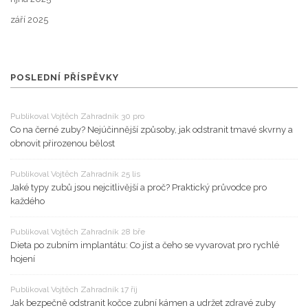
září 2025
POSLEDNÍ PŘÍSPĚVKY
Publikoval Vojtěch Zahradník 30 pro
Co na černé zuby? Nejúčinnější způsoby, jak odstranit tmavé skvrny a
obnovit přirozenou bělost
Publikoval Vojtěch Zahradník 25 lis
Jaké typy zubů jsou nejcitlivější a proč? Praktický průvodce pro
každého
Publikoval Vojtěch Zahradník 28 bře
Dieta po zubním implantátu: Co jíst a čeho se vyvarovat pro rychlé
hojení
Publikoval Vojtěch Zahradník 17 říj
Jak bezpečně odstranit kočce zubní kámen a udržet zdravé zuby