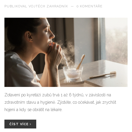
PUBLIKOVAL
VOJTĚCH ZAHRADNÍK
—
0 KOMENTÁŘE
Zotavení po kyretáži zubů trvá 1 až 6 týdnů, v závislosti na
zdravotním stavu a hygieně. Zjistěte, co očekávat, jak zrychlit
hojení a kdy se obrátit na lékaře.
ČÍST VÍCE