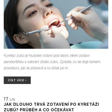
Kyretáž zubů je hluboké čištění pod dásní, které zastaví
parodontitidu a zabrání ztrátě zubů. Zjistěte, co se děje během
procedury, jak se připravit a co dělat po ní.
ČÍST VÍCE
17
LIS
JAK DLOUHO TRVÁ ZOTAVENÍ PO KYRETÁŽI
ZUBŮ? PRŮBĚH A CO OČEKÁVAT