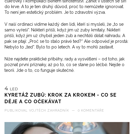
cukrovky i komplikací během těhotenství. Zánět v ústech se šíří
do krve. A to je ten druhý důvod, proč to nemůžete ignorovat.
To není jen estetický problém. Je to zdravotní výzva.
V naší ordinaci vidíme každý den lidi, kteří si mysleli, že „to se
samo vyřeší“. Někteří přišli, když jim už zuby kmitaly. Někteří
přišli, když jim už chyběl jeden zub a nechtěli dělat náhradu. A
pak se ptají: „Proč se to stalo právě teď?“ Ale odpověď je prostá:
Nebylo to „teď“. Bylo to po letech. A vy to mohli zastavit.
Níže najdete praktické příběhy, rady a vysvětlení – od toho, jak
poznat první příznaky, až po to, co se stane po léčbě. Nejde o
teorii. Jde o to, co funguje skutečně.
4
LED
KYRETÁŽ ZUBŮ: KROK ZA KROKEM - CO SE
DĚJE A CO OČEKÁVAT
PUBLIKOVAL
VOJTĚCH ZAHRADNÍK
—
0 KOMENTÁŘE