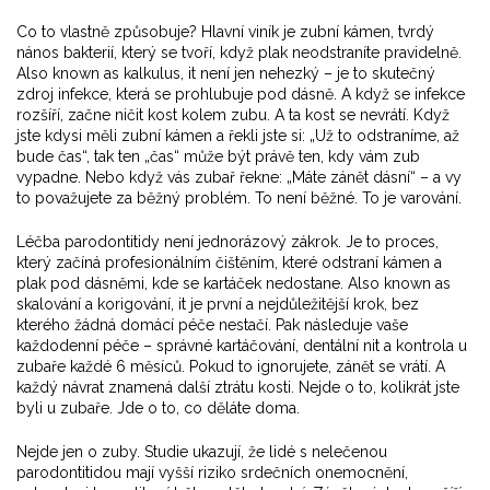
Co to vlastně způsobuje? Hlavní viník je
zubní kámen
,
tvrdý
nános bakterií, který se tvoří, když plak neodstraníte pravidelně
.
Also known as
kalkulus
, it
není jen nehezký – je to skutečný
zdroj infekce, která se prohlubuje pod dásně
.
A když se infekce
rozšíří, začne ničit kost kolem zubu. A ta kost se nevrátí. Když
jste kdysi měli zubní kámen a řekli jste si: „Už to odstraníme, až
bude čas“, tak ten „čas“ může být právě ten, kdy vám zub
vypadne. Nebo když vás zubař řekne: „Máte zánět dásní“ – a vy
to považujete za běžný problém. To není běžné. To je varování.
Léčba parodontitidy není jednorázový zákrok. Je to proces,
který začíná
profesionálním čištěním
,
které odstraní kámen a
plak pod dásněmi, kde se kartáček nedostane
. Also known as
skalování a korigování
, it
je první a nejdůležitější krok, bez
kterého žádná domácí péče nestačí
.
Pak následuje vaše
každodenní péče – správné kartáčování, dentální nit a kontrola u
zubaře každé 6 měsíců. Pokud to ignorujete, zánět se vrátí. A
každý návrat znamená další ztrátu kosti. Nejde o to, kolikrát jste
byli u zubaře. Jde o to, co děláte doma.
Nejde jen o zuby. Studie ukazují, že lidé s nelečenou
parodontitidou mají vyšší riziko srdečních onemocnění,