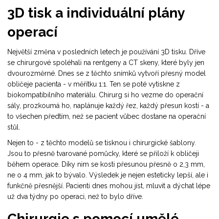
3D tisk a individuální plány
operací
Největší změna v posledních letech je používání 3D tisku. Dříve
se chirurgové spoléhali na rentgeny a CT skeny, které byly jen
dvourozměrné. Dnes se z těchto snímků vytvoří přesný model
obličeje pacienta - v měřítku 1:1. Ten se poté vytiskne z
biokompatibilního materiálu. Chirurg si ho vezme do operační
sály, prozkoumá ho, naplánuje každý řez, každý přesun kostí - a
to všechen předtím, než se pacient vůbec dostane na operační
stůl.
Nejen to - z těchto modelů se tisknou i chirurgické šablony.
Jsou to přesně tvarované pomůcky, které se přiloží k obličeji
během operace. Díky nim se kosti přesunou přesně o 2,3 mm,
ne o 4 mm, jak to bývalo. Výsledek je nejen esteticky lepší, ale i
funkčně přesnější. Pacienti dnes mohou jíst, mluvit a dýchat lépe
už dva týdny po operaci, než to bylo dříve.
Chirurgie s pomocí umělé