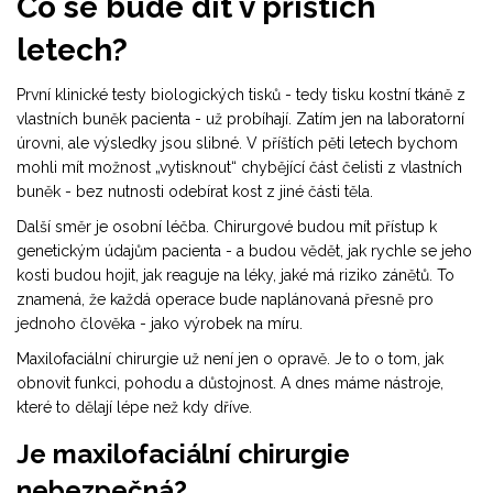
Co se bude dít v příštích
letech?
První klinické testy biologických tisků - tedy tisku kostní tkáně z
vlastních buněk pacienta - už probíhají. Zatím jen na laboratorní
úrovni, ale výsledky jsou slibné. V příštích pěti letech bychom
mohli mít možnost „vytisknout“ chybějící část čelisti z vlastních
buněk - bez nutnosti odebírat kost z jiné části těla.
Další směr je osobní léčba. Chirurgové budou mít přístup k
genetickým údajům pacienta - a budou vědět, jak rychle se jeho
kosti budou hojit, jak reaguje na léky, jaké má riziko zánětů. To
znamená, že každá operace bude naplánovaná přesně pro
jednoho člověka - jako výrobek na míru.
Maxilofaciální chirurgie už není jen o opravě. Je to o tom, jak
obnovit funkci, pohodu a důstojnost. A dnes máme nástroje,
které to dělají lépe než kdy dříve.
Je maxilofaciální chirurgie
nebezpečná?