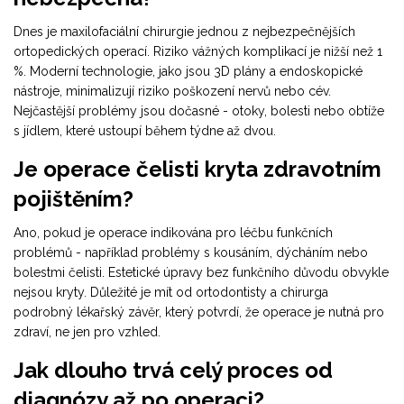
Dnes je maxilofaciální chirurgie jednou z nejbezpečnějších
ortopedických operací. Riziko vážných komplikací je nižší než 1
%. Moderní technologie, jako jsou 3D plány a endoskopické
nástroje, minimalizují riziko poškození nervů nebo cév.
Nejčastější problémy jsou dočasné - otoky, bolesti nebo obtíže
s jídlem, které ustoupí během týdne až dvou.
Je operace čelisti kryta zdravotním
pojištěním?
Ano, pokud je operace indikována pro léčbu funkčních
problémů - například problémy s kousáním, dýcháním nebo
bolestmi čelisti. Estetické úpravy bez funkčního důvodu obvykle
nejsou kryty. Důležité je mít od ortodontisty a chirurga
podrobný lékařský závěr, který potvrdí, že operace je nutná pro
zdraví, ne jen pro vzhled.
Jak dlouho trvá celý proces od
diagnózy až po operaci?