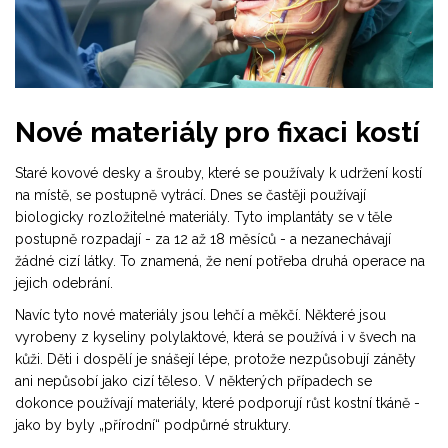
Nové materiály pro fixaci kostí
Staré kovové desky a šrouby, které se používaly k udržení kostí
na místě, se postupně vytrácí. Dnes se častěji používají
biologicky rozložitelné materiály. Tyto implantáty se v těle
postupně rozpadají - za 12 až 18 měsíců - a nezanechávají
žádné cizí látky. To znamená, že není potřeba druhá operace na
jejich odebrání.
Navíc tyto nové materiály jsou lehčí a měkčí. Některé jsou
vyrobeny z kyseliny polylaktové, která se používá i v švech na
kůži. Děti i dospělí je snášejí lépe, protože nezpůsobují záněty
ani nepůsobí jako cizí těleso. V některých případech se
dokonce používají materiály, které podporují růst kostní tkáně -
jako by byly „přírodní“ podpůrné struktury.