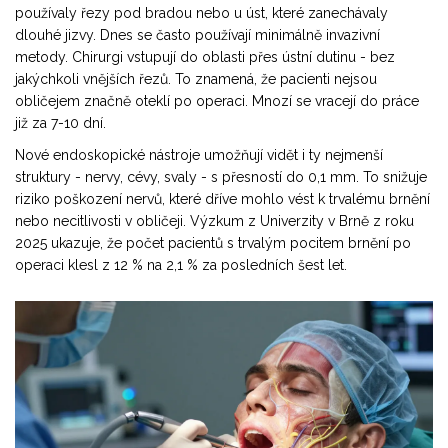
používaly řezy pod bradou nebo u úst, které zanechávaly
dlouhé jizvy. Dnes se často používají minimálně invazivní
metody. Chirurgi vstupují do oblasti přes ústní dutinu - bez
jakýchkoli vnějších řezů. To znamená, že pacienti nejsou
obličejem značně oteklí po operaci. Mnozí se vracejí do práce
již za 7-10 dní.
Nové endoskopické nástroje umožňují vidět i ty nejmenší
struktury - nervy, cévy, svaly - s přesností do 0,1 mm. To snižuje
riziko poškození nervů, které dříve mohlo vést k trvalému brnění
nebo necitlivosti v obličeji. Výzkum z Univerzity v Brně z roku
2025 ukazuje, že počet pacientů s trvalým pocitem brnění po
operaci klesl z 12 % na 2,1 % za posledních šest let.