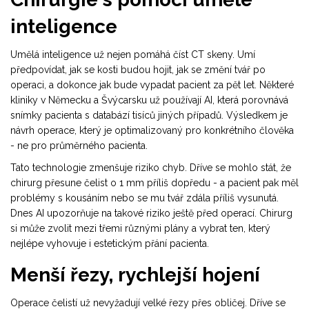
inteligence
Umělá inteligence už nejen pomáhá číst CT skeny. Umí
předpovídat, jak se kosti budou hojit, jak se změní tvář po
operaci, a dokonce jak bude vypadat pacient za pět let. Některé
kliniky v Německu a Švýcarsku už používají AI, která porovnává
snímky pacienta s databází tisíců jiných případů. Výsledkem je
návrh operace, který je optimalizovaný pro konkrétního člověka
- ne pro průměrného pacienta.
Tato technologie zmenšuje riziko chyb. Dříve se mohlo stát, že
chirurg přesune čelist o 1 mm příliš dopředu - a pacient pak měl
problémy s kousáním nebo se mu tvář zdála příliš vysunutá.
Dnes AI upozorňuje na takové riziko ještě před operací. Chirurg
si může zvolit mezi třemi různými plány a vybrat ten, který
nejlépe vyhovuje i estetickým přání pacienta.
Menší řezy, rychlejší hojení
Operace čelistí už nevyžadují velké řezy přes obličej. Dříve se