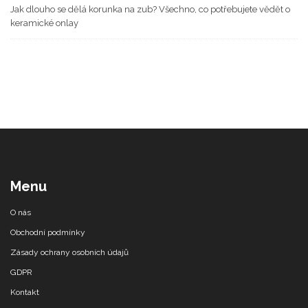
Jak dlouho se dělá korunka na zub? Všechno, co potřebujete vědět o
keramické onlay
Menu
O nás
Obchodní podmínky
Zásady ochrany osobních údajů
GDPR
Kontakt