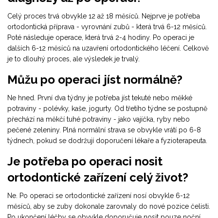
Celý proces trvá obvykle 12 až 18 měsíců. Nejprve je potřeba
ortodontická příprava - vyrovnání zubů - která trvá 6-12 měsíců.
Poté následuje operace, která trvá 2-4 hodiny. Po operaci je
dalších 6-12 měsíců na uzavření ortodontického léčení. Celkově
je to dlouhý proces, ale výsledek je trvalý.
Můžu po operaci jíst normálně?
Ne hned. První dva týdny je potřeba jíst tekuté nebo měkké
potraviny - polévky, kaše, jogurty. Od třetího týdne se postupně
přechází na měkčí tuhé potraviny - jako vajíčka, ryby nebo
pečené zeleniny. Plná normální strava se obvykle vrátí po 6-8
týdnech, pokud se dodržují doporučení lékaře a fyzioterapeuta.
Je potřeba po operaci nosit
ortodontické zařízení celý život?
Ne. Po operaci se ortodontické zařízení nosí obvykle 6-12
měsíců, aby se zuby dokonale zarovnaly do nové pozice čelisti.
Po ukončení léčby se obvykle doporučuje nosit pouze noční