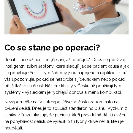
Co se stane po operaci?
Rehabilitace už není jen „čekání, až to přejde“. Dnes se používají
inteligentní zubní šablony, které sledují, jak se pacient kousá a jak
se pohybuje čelist. Tyto šablony jsou napojené na aplikaci, která
vás upozorňuje, pokud se nezdržíte s jídelníčkem nebo pokud
příliš tlačíte na čelist. Některé kliniky v Česku už používají tyto
systémy - výsledkem je rychlejší obnova a méně komplikací.
Nezapomeňte na fyzioterapii. Dříve se často zapomínalo na
cvičení čelisti. Dnes je to součást standardního plánu. Výzkum z
kliniky v Praze ukazuje, že pacienti, kteří pravidelně dělali cvičení
na pohyblivost čelisti, se vyléčili o tři týdny dříve než ti, kteří je
neudělali.