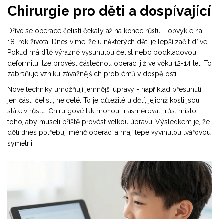
Chirurgie pro děti a dospívající
Dříve se operace čelistí čekaly až na konec růstu - obvykle na
18. rok života. Dnes víme, že u některých dětí je lepší začít dříve.
Pokud má dítě výrazně vysunutou čelist nebo podkladovou
deformitu, lze provést částečnou operaci již ve věku 12-14 let. To
zabraňuje vzniku závažnějších problémů v dospělosti.
Nové techniky umožňují jemnější úpravy - například přesunutí
jen části čelisti, ne celé. To je důležité u dětí, jejichž kosti jsou
stále v růstu. Chirurgové tak mohou „nasměrovat“ růst místo
toho, aby museli příště provést velkou úpravu. Výsledkem je, že
děti dnes potřebují méně operací a mají lépe vyvinutou tvářovou
symetrii.