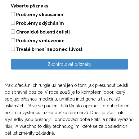
Vyberte příznaky:
Problémy s kousáním
Problémy s dýcháním
Chronické bolesti čelisti
Problémy s mluvením
Trvalé brnění nebo necitlivost
Zkontrolovat příznaky
Maxilofaciální chirurgie už není jen o tom, jak přesunout čelisti
do správné pozice. V roce 2026 je to komplexní obor, který
spojuje přesnou medicínu, umělou inteligenci a tisk na 3D
tiskárnách. Dříve se pacienti báli těchto operací - dlouhé hojení,
nejistota výsledku, riziko poškození nervů. Dnes je vše jinak.
Výsledky jsou přesnější, obnovovací doba kratší a rizika výrazně
nižší. A všechno to díky technologiím, které se za posledních
pět let změnily základně.