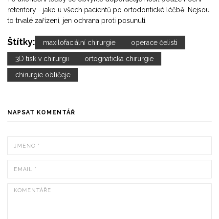
retentory - jako u všech pacientů po ortodontické léčbě. Nejsou
to trvalé zařízení, jen ochrana proti posunutí.
Štítky:
maxilofaciální chirurgie
operace čelisti
3D tisk v chirurgii
ortognatická chirurgie
chirurgie obličeje
NAPSAT KOMENTÁŘ