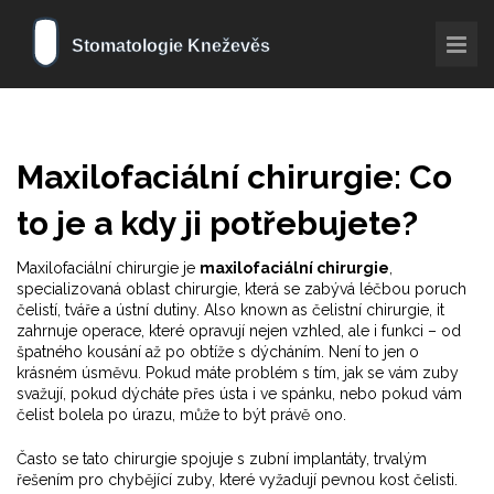
Maxilofaciální chirurgie: Co
to je a kdy ji potřebujete?
Maxilofaciální chirurgie je
maxilofaciální chirurgie
,
specializovaná oblast chirurgie, která se zabývá léčbou poruch
čelistí, tváře a ústní dutiny
. Also known as
čelistní chirurgie
, it
zahrnuje operace, které opravují nejen vzhled, ale i funkci – od
špatného kousání až po obtíže s dýcháním.
Není to jen o
krásném úsměvu. Pokud máte problém s tím, jak se vám zuby
svažují, pokud dýcháte přes ústa i ve spánku, nebo pokud vám
čelist bolela po úrazu, může to být právě ono.
Často se tato chirurgie spojuje s
zubní implantáty
,
trvalým
řešením pro chybějící zuby, které vyžadují pevnou kost čelisti
.