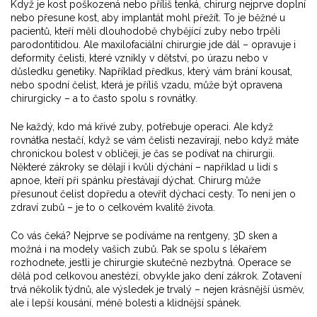
Když je kost poškozená nebo příliš tenká, chirurg nejprve doplní
nebo přesune kost, aby implantát mohl přežít. To je běžné u
pacientů, kteří měli dlouhodobě chybějící zuby nebo trpěli
parodontitidou. Ale maxilofaciální chirurgie jde dál – opravuje i
deformity čelisti
,
které vznikly v dětství, po úrazu nebo v
důsledku genetiky
. Například předkus, který vám brání kousat,
nebo spodní čelist, která je příliš vzadu, může být opravena
chirurgicky – a to často spolu s rovnátky.
Ne každý, kdo má křivé zuby, potřebuje operaci. Ale když
rovnátka nestačí, když se vám čelisti nezavírají, nebo když máte
chronickou bolest v obličeji, je čas se podívat na chirurgii.
Některé zákroky se dělají i kvůli dýchání – například u lidí s
apnoe, kteří při spánku přestávají dýchat. Chirurg může
přesunout čelist dopředu a otevřít dýchací cesty. To není jen o
zdraví zubů – je to o celkovém kvalitě života.
Co vás čeká? Nejprve se podíváme na rentgeny, 3D sken a
možná i na modely vašich zubů. Pak se spolu s lékařem
rozhodnete, jestli je chirurgie skutečně nezbytná. Operace se
dělá pod celkovou anestézí, obvykle jako dení zákrok. Zotavení
trvá několik týdnů, ale výsledek je trvalý – nejen krásnější úsměv,
ale i lepší kousání, méně bolesti a klidnější spánek.