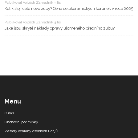
Publikoval Vojtěch Zahradník 3 lis
Kolik stojí celé nové zuby? Cena celokeramických korunek v roce 2025
Publikoval Vojtěch Zahradník 4 lis
Jaké jsou skryté náklady opravy ulomeného předního zubu?
Menu
O nás
Obchodní podmínky
Zásady ochrany osobních údajů