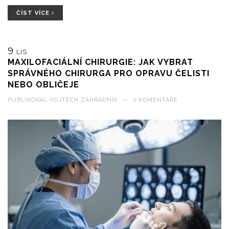
ČÍST VÍCE
9
LIS
MAXILOFACIÁLNÍ CHIRURGIE: JAK VYBRAT
SPRÁVNÉHO CHIRURGA PRO OPRAVU ČELISTI
NEBO OBLIČEJE
PUBLIKOVAL
VOJTĚCH ZAHRADNÍK
—
0 KOMENTÁŘE