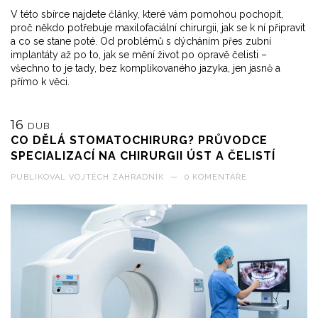
V této sbírce najdete články, které vám pomohou pochopit,
proč někdo potřebuje maxilofaciální chirurgii, jak se k ní připravit
a co se stane poté. Od problémů s dýcháním přes zubní
implantáty až po to, jak se mění život po opravě čelisti –
všechno to je tady, bez komplikovaného jazyka, jen jasně a
přímo k věci.
16
DUB
CO DĚLÁ STOMATOCHIRURG? PRŮVODCE
SPECIALIZACÍ NA CHIRURGII ÚST A ČELISTÍ
PUBLIKOVAL
VOJTĚCH ZAHRADNÍK
—
0 KOMENTÁŘE