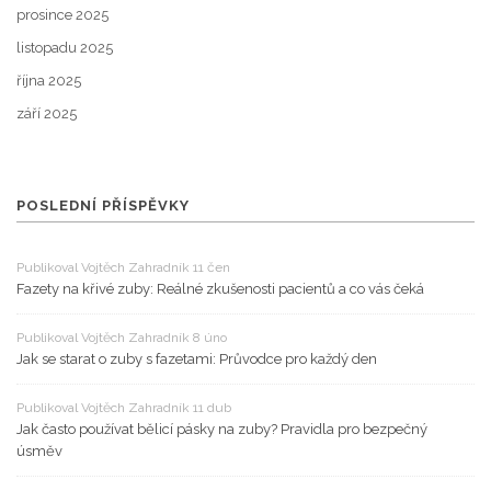
prosince 2025
listopadu 2025
října 2025
září 2025
POSLEDNÍ PŘÍSPĚVKY
Publikoval Vojtěch Zahradník 11 čen
Fazety na křivé zuby: Reálné zkušenosti pacientů a co vás čeká
Publikoval Vojtěch Zahradník 8 úno
Jak se starat o zuby s fazetami: Průvodce pro každý den
Publikoval Vojtěch Zahradník 11 dub
Jak často používat bělicí pásky na zuby? Pravidla pro bezpečný
úsměv