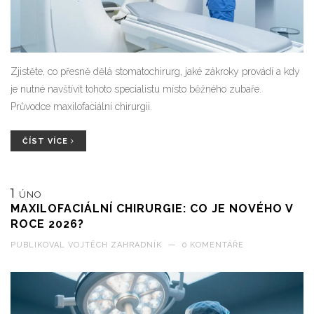
Zjistěte, co přesně dělá stomatochirurg, jaké zákroky provádí a kdy
je nutné navštívit tohoto specialistu místo běžného zubaře.
Průvodce maxilofaciální chirurgii.
ČÍST VÍCE
1
ÚNO
MAXILOFACIÁLNÍ CHIRURGIE: CO JE NOVÉHO V
ROCE 2026?
PUBLIKOVAL
VOJTĚCH ZAHRADNÍK
—
0 KOMENTÁŘE