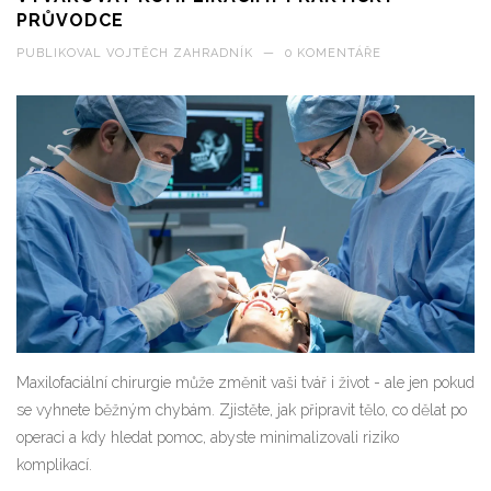
PRŮVODCE
PUBLIKOVAL
VOJTĚCH ZAHRADNÍK
—
0 KOMENTÁŘE
Maxilofaciální chirurgie může změnit vaši tvář i život - ale jen pokud
se vyhnete běžným chybám. Zjistěte, jak připravit tělo, co dělat po
operaci a kdy hledat pomoc, abyste minimalizovali riziko
komplikací.