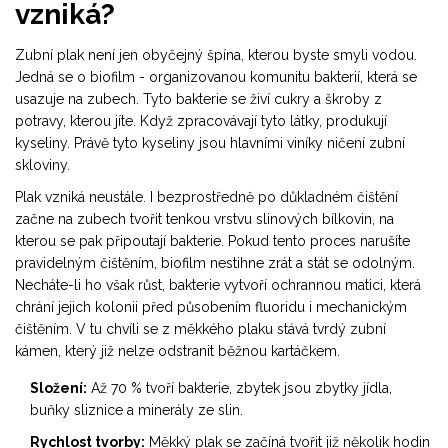
vzniká?
Zubní plak
není jen obyčejný špína, kterou byste smyli vodou.
Jedná se o biofilm - organizovanou komunitu bakterií, která se
usazuje na zubech. Tyto bakterie se živí cukry a škroby z
potravy, kterou jíte. Když zpracovávají tyto látky, produkují
kyseliny. Právě tyto kyseliny jsou hlavními viníky ničení zubní
skloviny.
Plak vzniká neustále. I bezprostředně po důkladném čištění
začne na zubech tvořit tenkou vrstvu slinových bílkovin, na
kterou se pak připoutají bakterie. Pokud tento proces narušíte
pravidelným čištěním, biofilm nestihne zrát a stát se odolným.
Necháte-li ho však růst, bakterie vytvoří ochrannou matici, která
chrání jejich kolonii před působením fluoridu i mechanickým
čištěním. V tu chvíli se z měkkého plaku stává tvrdý zubní
kámen, který již nelze odstranit běžnou kartáčkem.
Složení:
Až 70 % tvoří bakterie, zbytek jsou zbytky jídla,
buňky sliznice a minerály ze slin.
Rychlost tvorby:
Měkký plak se začíná tvořit již několik hodin