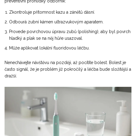
preventivní prohlídky odborník:
Zkontroluje přítomnost kazu a zánětů dásní.
Odbourá zubní kámen ultrazvukovým aparatem.
Provede povrchovou úpravu zubů (polishing), aby byl povrch
hladký a plak se na něj hůře usazoval.
Může aplikovat lokální fluoridovou léčbu.
Nenechávejte návštěvu na později, až pocítíte bolest. Bolest je
často signál, že je problém již pokročilý a léčba bude složitější a
dražší.