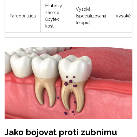
Hluboký
Vysoká
zánět a
Parodontitida
(specializovaná
Vysoké
úbytek
terapie)
kosti
Jako bojovat proti zubnímu