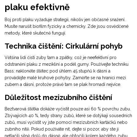
plaku efektivně
Boj proti plaku vyžaduje strategii, nikoliv jen občasné snažení.
Musíte narušit biofilm fyzicky a chemicky. Zde jsou osvědčené
metody, které skutečně fungují.
Technika čištění: Cirkulární pohyb
Většina lidí čistí zuby tam a zpátky, což je neefektivní pro
odstranění plaku z mezikliní a podél gumy. Používejte techniku
Bass: nakloněte štětec pod úhlem 45 stupňů k dásni a
provádějte malé kruhové pohyby. Zaměřte se na hranici mezi
zubem a dásní, protože právě tam se plak hromadí nejvíce.
Důležitost mezizubního čištění
Beztvarová štětka dokáže vyčistit pouze asi 60 % povrchu zubu.
Zbývajících 40 %, tedy strany zubů, které se dotýkají sousedních
zubů, musí vyčistit vy jste pomocí
mezizubních kartáčků
nebo
zubního nitě
. Pokud používáte nit, dejte si pozor, aby ste ji
netlačili silně dolů do dásně, ale obtočili kolem každého zubu