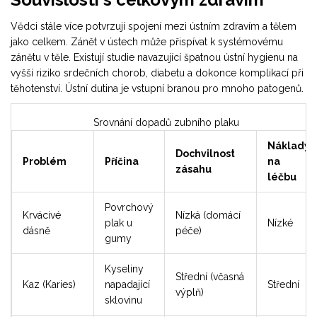
Vědci stále více potvrzují spojení mezi ústním zdravím a tělem
jako celkem. Zánět v ústech může přispívat k systémovému
zánětu v těle. Existují studie navazující špatnou ústní hygienu na
vyšší riziko srdečních chorob, diabetu a dokonce komplikací při
těhotenství. Ústní dutina je vstupní branou pro mnoho patogenů.
Srovnání dopadů zubního plaku
Náklady
Dochvilnost
Problém
Příčina
na
zásahu
léčbu
Povrchový
Krvácivé
Nízká (domácí
plak u
Nízké
dásně
péče)
gumy
Kyseliny
Střední (včasná
Kaz (Karies)
napadající
Střední
výplň)
sklovinu