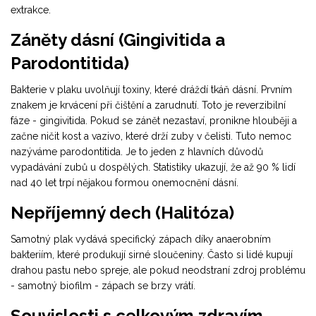
extrakce.
Záněty dásní (Gingivitida a
Parodontitida)
Bakterie v plaku uvolňují toxiny, které dráždí tkáň dásní. Prvním
znakem je krvácení při čištění a zarudnutí. Toto je reverzibilní
fáze - gingivitida. Pokud se zánět nezastaví, pronikne hlouběji a
začne ničit kost a vazivo, které drží zuby v čelisti. Tuto nemoc
nazýváme
parodontitida
. Je to jeden z hlavních důvodů
vypadávání zubů u dospělých. Statistiky ukazují, že až 90 % lidí
nad 40 let trpí nějakou formou onemocnění dásní.
Nepříjemný dech (Halitóza)
Samotný plak vydává specifický zápach díky anaerobním
bakteriím, které produkují sirné sloučeniny. Často si lidé kupují
drahou pastu nebo spreje, ale pokud neodstraní zdroj problému
- samotný biofilm - zápach se brzy vrátí.
Souvislosti s celkovým zdravím