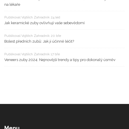
na lékaře
Publikoval Vojtěch Zahradník 24 led
Jak keramické zuby ovlivňují vaše sebevědomí
Publikoval Vojtěch Zahradník 20 bře
Bolest předních zubů: Jak ji účinně léčit?
Publikoval Vojtěch Zahradník 17 bře
Veneers zuby 2024: Nejnovější trendy a tipy pro dokonalý úsměv
Menu