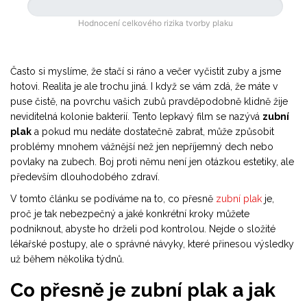
0 %
Hodnocení celkového rizika tvorby plaku
Často si myslíme, že stačí si ráno a večer vyčistit zuby a jsme
hotovi. Realita je ale trochu jiná. I když se vám zdá, že máte v
puse čistě, na povrchu vašich zubů pravděpodobně klidně žije
neviditelná kolonie bakterií. Tento lepkavý film se nazývá
zubní
plak
a pokud mu nedáte dostatečně zabrat, může způsobit
problémy mnohem vážnější než jen nepříjemný dech nebo
povlaky na zubech. Boj proti němu není jen otázkou estetiky, ale
především dlouhodobého zdraví.
V tomto článku se podíváme na to, co přesně
zubní plak
je,
proč je tak nebezpečný a jaké konkrétní kroky můžete
podniknout, abyste ho drželi pod kontrolou. Nejde o složité
lékařské postupy, ale o správné návyky, které přinesou výsledky
už během několika týdnů.
Co přesně je zubní plak a jak