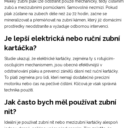
Měkký zubní plak lze odstranit pouze mechanicky, tedy čištěním
zubů a mezizubními pomůckami. Samovolně nezmizí. Pokud
plak zůstane na zubech déle než 24-72 hodin, začne se
mineralizovat a přeměňovat na zubní kámen, který již domácími
prostředky neodstraníte a vyžaduje odbornou intervenci.
Je lepší elektrická nebo ruční zubní
kartáčka?
Studie ukazují, že elektrické kartáčky, zejména ty s rotujícím-
oscilujícím mechanismem, jsou obecně efektivnější v
odstraňování plaku a prevenci zánětů dásní než ruční kartáčky.
To platí zejména pro lidi, kteří nemají dostatečně precizní
motoriku nebo čas na pečlivé čištění. Klíčová je však správná
technika použití.
Jak často bych měl používat zubní
nit?
Ideální je používat zubní nit nebo mezizubní kartáčky alespoň