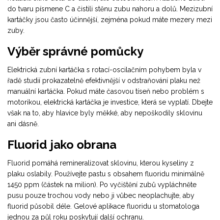
do tvaru písmene C a čistili stěnu zubu nahoru a dolů. Mezizubní
kartáčky jsou často účinnější, zejména pokud máte mezery mezi
zuby.
Výběr správné pomůcky
Elektrická zubní kartáčka
s rotací-oscilačním pohybem byla v
řadě studií prokazatelně efektivnější v odstraňování plaku než
manuální kartáčka. Pokud máte časovou tíseň nebo problém s
motorikou, elektrická kartáčka je investice, která se vyplatí. Dbejte
však na to, aby hlavice byly měkké, aby nepoškodily sklovinu
ani dásně.
Fluorid jako obrana
Fluorid pomáhá remineralizovat sklovinu, kterou kyseliny z
plaku oslabily. Používejte pastu s obsahem fluoridu minimálně
1450 ppm (částek na milion). Po vyčištění zubů vypláchněte
pusu pouze trochou vody nebo ji vůbec neoplachujte, aby
fluorid působil déle. Gelové aplikace fluoridu u stomatologa
jednou za půl roku poskytují další ochranu.