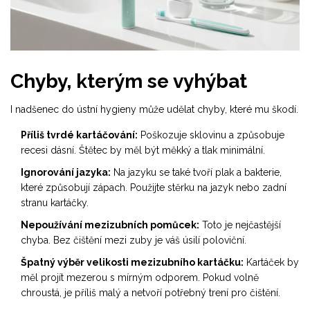
Chyby, kterým se vyhýbat
I nadšenec do ústní hygieny může udělat chyby, které mu škodí.
Příliš tvrdé kartáčování:
Poškozuje sklovinu a způsobuje
recesi dásní. Štětec by měl být měkký a tlak minimální.
Ignorování jazyka:
Na jazyku se také tvoří plak a bakterie,
které způsobují zápach. Použijte stěrku na jazyk nebo zadní
stranu kartáčky.
Nepoužívání mezizubních pomůcek:
Toto je nejčastější
chyba. Bez čištění mezi zuby je váš úsilí poloviční.
Špatný výběr velikosti mezizubního kartáčku:
Kartáček by
měl projít mezerou s mírným odporem. Pokud volně
chroustá, je příliš malý a netvoří potřebný trení pro čištění.