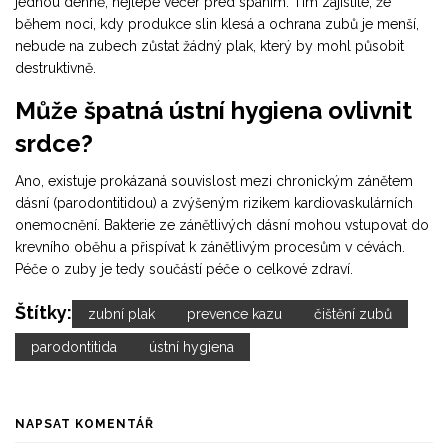
jednou denně, nejlépe večer před spaním. Tím zajistíte, že
během noci, kdy produkce slin klesá a ochrana zubů je menší,
nebude na zubech zůstat žádný plak, který by mohl působit
destruktivně.
Může špatná ústní hygiena ovlivnit
srdce?
Ano, existuje prokázaná souvislost mezi chronickým zánětem
dásní (parodontitidou) a zvýšeným rizikem kardiovaskulárních
onemocnění. Bakterie ze zánětlivých dásní mohou vstupovat do
krevního oběhu a přispívat k zánětlivým procesům v cévách.
Péče o zuby je tedy součástí péče o celkové zdraví.
Štítky:
zubní plak
prevence kazu
čištění zubů
parodontitida
ústní hygiena
NAPSAT KOMENTÁŘ