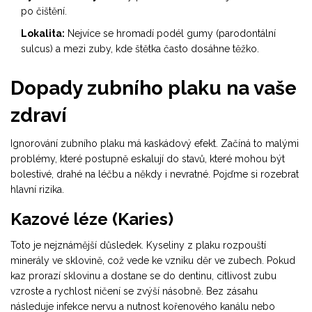
po čištění.
Lokalita:
Nejvíce se hromadí podél gumy (parodontální
sulcus) a mezi zuby, kde štětka často dosáhne těžko.
Dopady zubního plaku na vaše
zdraví
Ignorování zubního plaku má kaskádový efekt. Začíná to malými
problémy, které postupně eskalují do stavů, které mohou být
bolestivé, drahé na léčbu a někdy i nevratné. Pojďme si rozebrat
hlavní rizika.
Kazové léze (Karies)
Toto je nejznámější důsledek. Kyseliny z plaku rozpouští
minerály ve sklovině, což vede ke vzniku děr ve zubech. Pokud
kaz prorazí sklovinu a dostane se do dentinu, citlivost zubu
vzroste a rychlost ničení se zvýší násobně. Bez zásahu
následuje infekce nervu a nutnost kořenového kanálu nebo