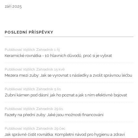
září 2025
POSLEDNÍ PŘÍSPĚVKY
Publikoval Vojtěch Zahradník 1 říj
Keramické rovnátka - 10 hlavních důvodů, proč si je vybrat
Publikoval Vojtěch Zahradník 15 kvě
Mezera mezi zuby: Jak se vyrovnat s následky a zvolit správnou léčbu
Publikoval Vojtěch Zahradník 5 lis
Zubní kámen pod dásní: jak ho poznat a jak s ním efektivně bojovat
Publikoval Vojtěch Zahradník 29 lis
Fazety na přední zuby: Jaké jsou možnosti financování
Publikoval Vojtěch Zahradník 29 čec
Jak správně čistit rovnátka: Kompletní návod pro hygienu a zdraví