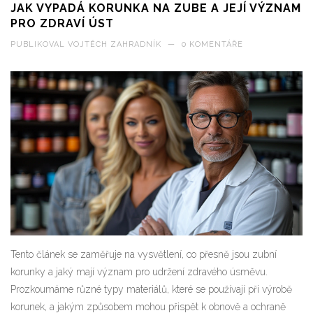
JAK VYPADÁ KORUNKA NA ZUBE A JEJÍ VÝZNAM
PRO ZDRAVÍ ÚST
PUBLIKOVAL
VOJTĚCH ZAHRADNÍK
—
0 KOMENTÁŘE
Tento článek se zaměřuje na vysvětlení, co přesně jsou zubní
korunky a jaký mají význam pro udržení zdravého úsměvu.
Prozkoumáme různé typy materiálů, které se používají při výrobě
korunek, a jakým způsobem mohou přispět k obnově a ochraně