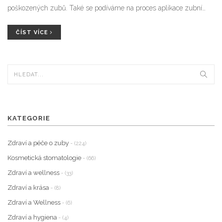
poškozených zubů. Také se podíváme na proces aplikace zubní
korunky a jaké jsou možné komplikace či péče o takto ošetřené
zuby.
ČÍST VÍCE
KATEGORIE
Zdraví a péče o zuby
- (224)
Kosmetická stomatologie
- (66)
Zdraví a wellness
- (33)
Zdraví a krása
- (8)
Zdraví a Wellness
- (6)
Zdraví a hygiena
- (4)