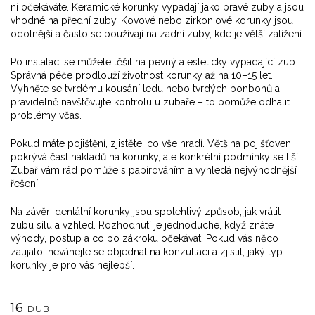
ní očekáváte. Keramické korunky vypadají jako pravé zuby a jsou
vhodné na přední zuby. Kovové nebo zirkoniové korunky jsou
odolnější a často se používají na zadní zuby, kde je větší zatížení.
Po instalaci se můžete těšit na pevný a esteticky vypadající zub.
Správná péče prodlouží životnost korunky až na 10–15 let.
Vyhněte se tvrdému kousání ledu nebo tvrdých bonbonů a
pravidelně navštěvujte kontrolu u zubaře – to pomůže odhalit
problémy včas.
Pokud máte pojištění, zjistěte, co vše hradí. Většina pojišťoven
pokrývá část nákladů na korunky, ale konkrétní podmínky se liší.
Zubař vám rád pomůže s papírováním a vyhledá nejvýhodnější
řešení.
Na závěr: dentální korunky jsou spolehlivý způsob, jak vrátit
zubu sílu a vzhled. Rozhodnutí je jednoduché, když znáte
výhody, postup a co po zákroku očekávat. Pokud vás něco
zaujalo, neváhejte se objednat na konzultaci a zjistit, jaký typ
korunky je pro vás nejlepší.
16
DUB