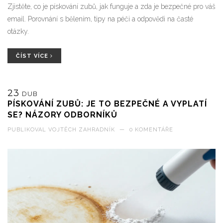
Zjistěte, co je pískování zubů, jak funguje a zda je bezpečné pro váš
email. Porovnání s bělením, tipy na péči a odpovědi na časté
otázky.
ČÍST VÍCE
23
DUB
PÍSKOVÁNÍ ZUBŮ: JE TO BEZPEČNÉ A VYPLATÍ
SE? NÁZORY ODBORNÍKŮ
PUBLIKOVAL
VOJTĚCH ZAHRADNÍK
—
0 KOMENTÁŘE