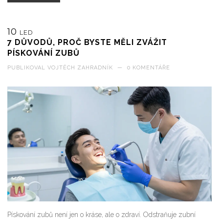
10
LED
7 DŮVODŮ, PROČ BYSTE MĚLI ZVÁŽIT
PÍSKOVÁNÍ ZUBŮ
PUBLIKOVAL
VOJTĚCH ZAHRADNÍK
—
0 KOMENTÁŘE
Pískování zubů není jen o kráse, ale o zdraví. Odstraňuje zubní