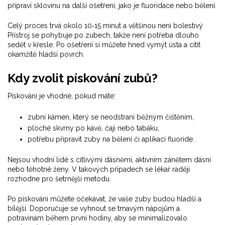
připraví sklovinu na další ošetření, jako je fluoridace nebo bělení.
Celý proces trvá okolo 10‑15 minut a většinou není bolestivý.
Přístroj se pohybuje po zubech, takže není potřeba dlouho
sedět v křesle. Po ošetření si můžete hned vymýt ústa a cítit
okamžitě hladší povrch.
Kdy zvolit pískování zubů?
Pískování je vhodné, pokud máte:
zubní kámen, který se neodstraní běžným čištěním,
ploché skvrny po kávě, čaji nebo tabáku,
potřebu připravit zuby na bělení či aplikaci fluoride.
Nejsou vhodní lidé s citlivými dásněmi, aktivním zánětem dásní
nebo těhotné ženy. V takových případech se lékař raději
rozhodne pro šetrnější metodu.
Po pískování můžete očekávat, že vaše zuby budou hladší a
bílější. Doporučuje se vyhnout se tmavým nápojům a
potravinám během první hodiny, aby se minimalizovalo