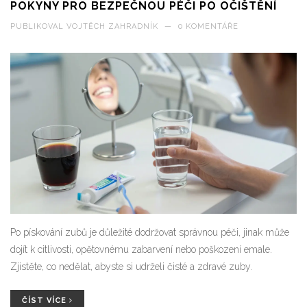
POKYNY PRO BEZPEČNOU PÉČI PO OČIŠTĚNÍ
PUBLIKOVAL
VOJTĚCH ZAHRADNÍK
—
0 KOMENTÁŘE
Po pískování zubů je důležité dodržovat správnou péči, jinak může
dojít k citlivosti, opětovnému zabarvení nebo poškození emale.
Zjistěte, co nedělat, abyste si udrželi čisté a zdravé zuby.
ČÍST VÍCE