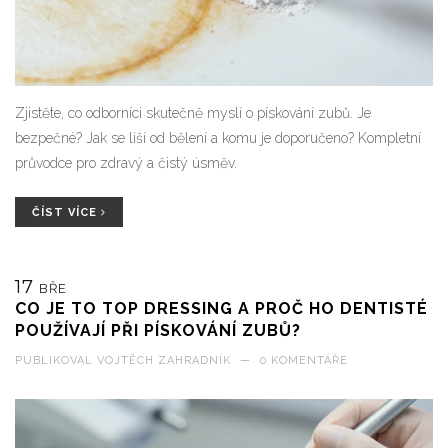
Zjistěte, co odborníci skutečně myslí o pískování zubů. Je
bezpečné? Jak se liší od bělení a komu je doporučeno? Kompletní
průvodce pro zdravý a čistý úsměv.
ČÍST VÍCE
17
BŘE
CO JE TO TOP DRESSING A PROČ HO DENTISTÉ
POUŽÍVAJÍ PŘI PÍSKOVÁNÍ ZUBŮ?
PUBLIKOVAL
VOJTĚCH ZAHRADNÍK
—
0 KOMENTÁŘE