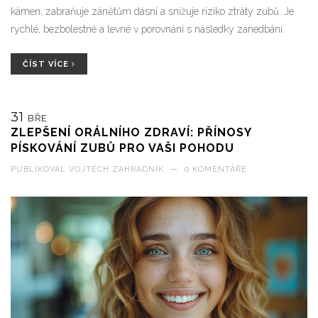
kámen, zabraňuje zánětům dásní a snižuje riziko ztráty zubů. Je
rychlé, bezbolestné a levné v porovnání s následky zanedbání.
ČÍST VÍCE
31
BŘE
ZLEPŠENÍ ORÁLNÍHO ZDRAVÍ: PŘÍNOSY
PÍSKOVÁNÍ ZUBŮ PRO VAŠI POHODU
PUBLIKOVAL
VOJTĚCH ZAHRADNÍK
—
0 KOMENTÁŘE