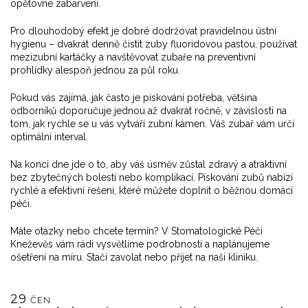
opětovné zabarvení.
Pro dlouhodobý efekt je dobré dodržovat pravidelnou ústní
hygienu – dvakrát denně čistit zuby fluoridovou pastou, používat
mezizubní kartáčky a navštěvovat zubaře na preventivní
prohlídky alespoň jednou za půl roku.
Pokud vás zajímá, jak často je pískování potřeba, většina
odborníků doporučuje jednou až dvakrát ročně, v závislosti na
tom, jak rychle se u vás vytváří zubní kámen. Váš zubař vám určí
optimální interval.
Na konci dne jde o to, aby váš úsměv zůstal zdravý a atraktivní
bez zbytečných bolestí nebo komplikací. Pískování zubů nabízí
rychlé a efektivní řešení, které můžete doplnit o běžnou domácí
péči.
Máte otázky nebo chcete termín? V Stomatologické Péči
Kneževěs vám rádi vysvětlíme podrobnosti a naplánujeme
ošetření na míru. Stačí zavolat nebo přijet na naši kliniku.
29
ČEN