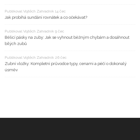
Publikoval Vojtěch Zahradník 14 čec
Jak probíhá sundání rovnátek a co očekávat?
Publikoval Vojtěch Zahradník 9 čec
Bělicí pásky na zuby: Jak se vyhnout běžným chybám a dosáhnout
bílých zubů
Publikoval Vojtěch Zahradník 26 čec
Zubní vložky: Kompletní průvodce typy, cenami a péčí o dokonalý
úsměv