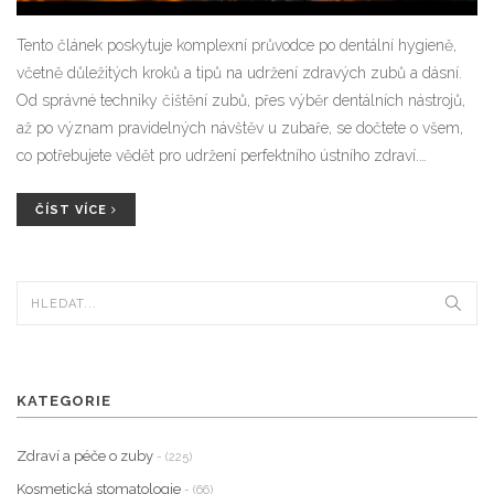
Tento článek poskytuje komplexní průvodce po dentální hygieně,
včetně důležitých kroků a tipů na udržení zdravých zubů a dásní.
Od správné techniky čištění zubů, přes výběr dentálních nástrojů,
až po význam pravidelných návštěv u zubaře, se dočtete o všem,
co potřebujete vědět pro udržení perfektního ústního zdraví.
Přečtěte si cenné informace a získejte znalosti, které pomohou
chránit Vaše zuby před kazem a onemocněními.
ČÍST VÍCE
KATEGORIE
Zdraví a péče o zuby
- (225)
Kosmetická stomatologie
- (66)