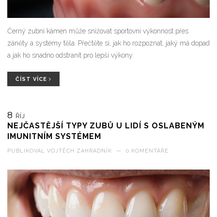
Černý zubní kámen může snižovat sportovní výkonnost přes
záněty a systémy těla. Přečtěte si, jak ho rozpoznat, jaký má dopad
a jak ho snadno odstranít pro lepší výkony.
ČÍST VÍCE
8
ŘÍJ
NEJČASTĚJŠÍ TYPY ZUBŮ U LIDÍ S OSLABENÝM
IMUNITNÍM SYSTÉMEM
PUBLIKOVAL
VOJTĚCH ZAHRADNÍK
—
0 KOMENTÁŘE