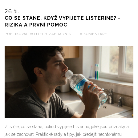
26
ŘÍJ
CO SE STANE, KDYŽ VYPIJETE LISTERINE? -
RIZIKA A PRVNÍ POMOC
PUBLIKOVAL
VOJTĚCH ZAHRADNÍK
—
0 KOMENTÁŘE
Zjistěte, co se stane, pokud vypijete Listerine, jaké jsou příznaky a
jak se zachovat. Praktické rady a tipy, jak předejít nechtěnému