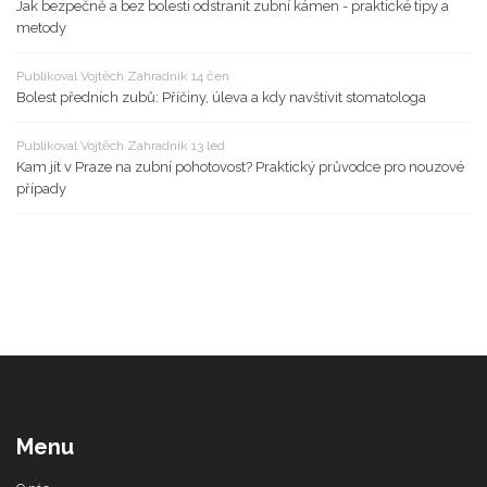
Jak bezpečně a bez bolesti odstranit zubní kámen - praktické tipy a
metody
Publikoval Vojtěch Zahradník 14 čen
Bolest předních zubů: Příčiny, úleva a kdy navštívit stomatologa
Publikoval Vojtěch Zahradník 13 led
Kam jít v Praze na zubní pohotovost? Praktický průvodce pro nouzové
případy
Menu