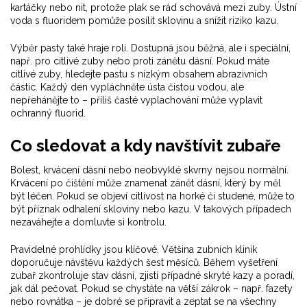
kartáčky nebo nit, protože plak se rád schovává mezi zuby. Ústní
voda s fluoridem pomůže posílit sklovinu a snížit riziko kazu.
Výběr pasty také hraje roli. Dostupná jsou běžná, ale i speciální,
např. pro citlivé zuby nebo proti zánětu dásní. Pokud máte
citlivé zuby, hledejte pastu s nízkým obsahem abrazivních
částic. Každý den vypláchněte ústa čistou vodou, ale
nepřehánějte to – příliš časté vyplachování může vyplavit
ochranný fluorid.
Co sledovat a kdy navštívit zubaře
Bolest, krvácení dásní nebo neobvyklé skvrny nejsou normální.
Krvácení po čištění může znamenat zánět dásní, který by měl
být léčen. Pokud se objeví citlivost na horké či studené, může to
být příznak odhalení skloviny nebo kazu. V takových případech
nezaváhejte a domluvte si kontrolu.
Pravidelné prohlídky jsou klíčové. Většina zubních klinik
doporučuje návštěvu každých šest měsíců. Během vyšetření
zubař zkontroluje stav dásní, zjistí případné skryté kazy a poradí,
jak dál pečovat. Pokud se chystáte na větší zákrok – např. fazety
nebo rovnátka – je dobré se připravit a zeptat se na všechny