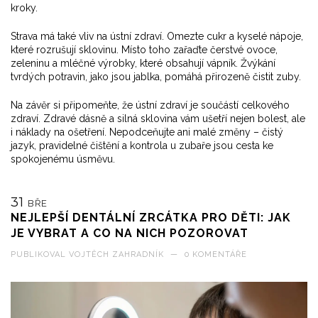
kroky.
Strava má také vliv na ústní zdraví. Omezte cukr a kyselé nápoje,
které rozrušují sklovinu. Místo toho zařaďte čerstvé ovoce,
zeleninu a mléčné výrobky, které obsahují vápník. Žvýkání
tvrdých potravin, jako jsou jablka, pomáhá přirozeně čistit zuby.
Na závěr si připomeňte, že ústní zdraví je součástí celkového
zdraví. Zdravé dásně a silná sklovina vám ušetří nejen bolest, ale
i náklady na ošetření. Nepodceňujte ani malé změny – čistý
jazyk, pravidelné čištění a kontrola u zubaře jsou cesta ke
spokojenému úsměvu.
31
BŘE
NEJLEPŠÍ DENTÁLNÍ ZRCÁTKA PRO DĚTI: JAK
JE VYBRAT A CO NA NICH POZOROVAT
PUBLIKOVAL
VOJTĚCH ZAHRADNÍK
—
0 KOMENTÁŘE