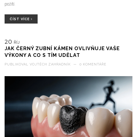
požití.
ČÍST VÍCE
20
ŘÍJ
JAK ČERNÝ ZUBNÍ KÁMEN OVLIVŇUJE VAŠE
VÝKONY A CO S TÍM UDĚLAT
PUBLIKOVAL
VOJTĚCH ZAHRADNÍK
—
0 KOMENTÁŘE