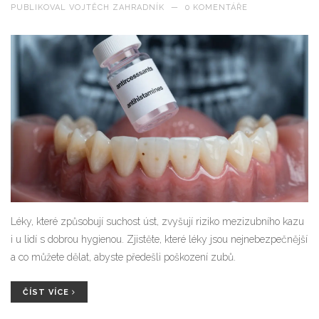
PUBLIKOVAL
VOJTĚCH ZAHRADNÍK
—
0 KOMENTÁŘE
Léky, které způsobují suchost úst, zvyšují riziko mezizubního kazu
i u lidí s dobrou hygienou. Zjistěte, které léky jsou nejnebezpečnější
a co můžete dělat, abyste předešli poškození zubů.
ČÍST VÍCE