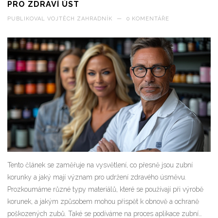
PRO ZDRAVÍ ÚST
PUBLIKOVAL
VOJTĚCH ZAHRADNÍK
—
0 KOMENTÁŘE
Tento článek se zaměřuje na vysvětlení, co přesně jsou zubní
korunky a jaký mají význam pro udržení zdravého úsměvu.
Prozkoumáme různé typy materiálů, které se používají při výrobě
korunek, a jakým způsobem mohou přispět k obnově a ochraně
poškozených zubů. Také se podíváme na proces aplikace zubní