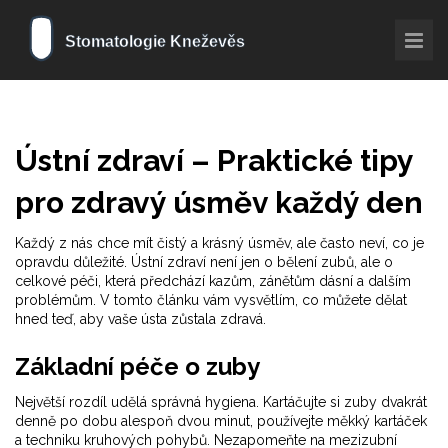
Ústní zdraví – Praktické tipy
pro zdravý úsměv každý den
Každý z nás chce mít čistý a krásný úsměv, ale často neví, co je
opravdu důležité. Ústní zdraví není jen o bělení zubů, ale o
celkové péči, která předchází kazům, zánětům dásní a dalším
problémům. V tomto článku vám vysvětlím, co můžete dělat
hned teď, aby vaše ústa zůstala zdravá.
Základní péče o zuby
Největší rozdíl udělá správná hygiena. Kartáčujte si zuby dvakrát
denně po dobu alespoň dvou minut, používejte měkký kartáček
a techniku kruhových pohybů. Nezapomeňte na mezizubní