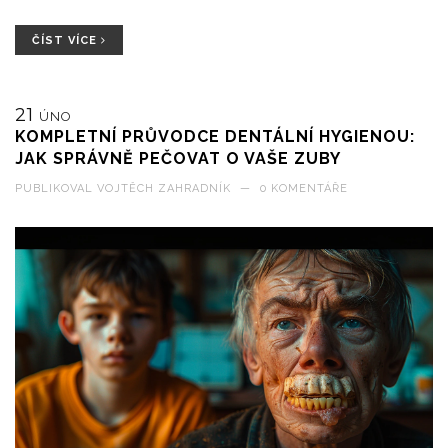
korunky a jaké jsou možné komplikace či péče o takto ošetřené
zuby.
ČÍST VÍCE
21
ÚNO
KOMPLETNÍ PRŮVODCE DENTÁLNÍ HYGIENOU:
JAK SPRÁVNĚ PEČOVAT O VAŠE ZUBY
PUBLIKOVAL
VOJTĚCH ZAHRADNÍK
—
0 KOMENTÁŘE