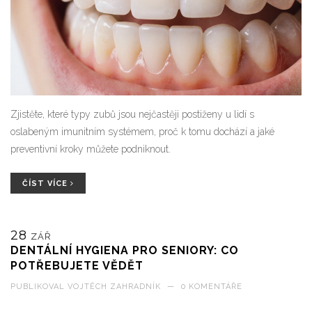
Zjistěte, které typy zubů jsou nejčastěji postiženy u lidí s
oslabeným imunitním systémem, proč k tomu dochází a jaké
preventivní kroky můžete podniknout.
ČÍST VÍCE
28
ZÁŘ
DENTÁLNÍ HYGIENA PRO SENIORY: CO
POTŘEBUJETE VĚDĚT
PUBLIKOVAL
VOJTĚCH ZAHRADNÍK
—
0 KOMENTÁŘE