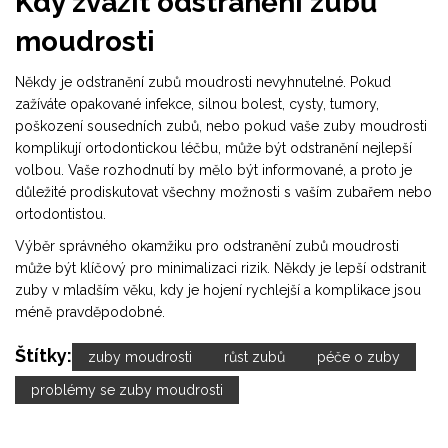
Kdy zvážit odstranění zubů
moudrosti
Někdy je odstranění zubů moudrosti nevyhnutelné. Pokud
zažíváte opakované infekce, silnou bolest, cysty, tumory,
poškození sousedních zubů, nebo pokud vaše zuby moudrosti
komplikují ortodontickou léčbu, může být odstranění nejlepší
volbou. Vaše rozhodnutí by mělo být informované, a proto je
důležité prodiskutovat všechny možnosti s vaším zubařem nebo
ortodontistou.
Výběr správného okamžiku pro odstranění zubů moudrosti
může být klíčový pro minimalizaci rizik. Někdy je lepší odstranit
zuby v mladším věku, kdy je hojení rychlejší a komplikace jsou
méně pravděpodobné.
Štítky:
zuby moudrosti
růst zubů
péče o zuby
problémy se zuby moudrosti