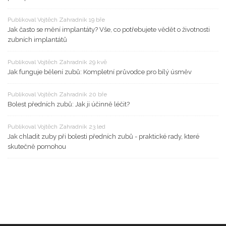
Publikoval Vojtěch Zahradník 19 bře
Jak často se mění implantáty? Vše, co potřebujete vědět o životnosti
zubních implantátů
Publikoval Vojtěch Zahradník 29 kvě
Jak funguje bělení zubů: Kompletní průvodce pro bílý úsměv
Publikoval Vojtěch Zahradník 20 bře
Bolest předních zubů: Jak ji účinně léčit?
Publikoval Vojtěch Zahradník 23 led
Jak chladit zuby při bolesti předních zubů - praktické rady, které
skutečně pomohou