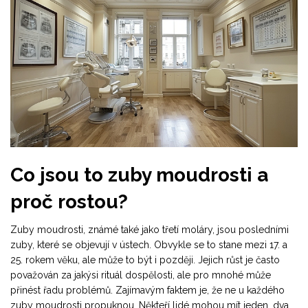
Co jsou to zuby moudrosti a
proč rostou?
Zuby moudrosti, známé také jako třetí moláry, jsou posledními
zuby, které se objevují v ústech. Obvykle se to stane mezi 17. a
25. rokem věku, ale může to být i později. Jejich růst je často
považován za jakýsi rituál dospělosti, ale pro mnohé může
přinést řadu problémů. Zajímavým faktem je, že ne u každého
zuby moudrosti propuknou. Někteří lidé mohou mít jeden, dva,