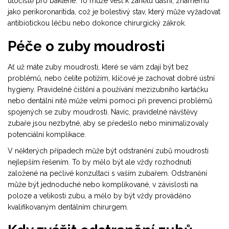
útočiště pro bakterie. To může vést k zánětu dásní, známému
jako perikoronaritida, což je bolestivý stav, který může vyžadovat
antibiotickou léčbu nebo dokonce chirurgický zákrok.
Péče o zuby moudrosti
Ať už máte zuby moudrosti, které se vám zdají být bez
problémů, nebo čelíte potížím, klíčové je zachovat dobré ústní
hygieny. Pravidelné čištění a používání mezizubního kartáčku
nebo dentální nitě může velmi pomoci při prevenci problémů
spojených se zuby moudrosti. Navíc, pravidelné návštěvy
zubaře jsou nezbytné, aby se předešlo nebo minimalizovaly
potenciální komplikace.
V některých případech může být odstranění zubů moudrosti
nejlepším řešením. To by mělo být ale vždy rozhodnutí
založené na pečlivé konzultaci s vaším zubařem. Odstranění
může být jednoduché nebo komplikované, v závislosti na
poloze a velikosti zubu, a mělo by být vždy prováděno
kvalifikovaným dentálním chirurgem.