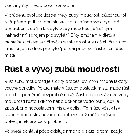
všechny čtyři nebo dokonce žádné.
V průběhu evoluce lidstva měly zuby moudrosti důležitou roli.
Naši předci jedli hrubou stravu, která způsobovala rychlejší
opotřebení zubů, a tak byly zuby moudrosti důležitým
'náhradním' zdrojem pro žvýkání. Díky změnám v dietě a
craniofacialní evoluci člověka se ale prostor v našich čelistech
zmenšil, a tak dnes pro tyto 'pozdní příchozí' často není dost
místa.
Růst a vývoj zubů moudrosti
Růst zubů moudrosti je složitý proces, ovlivněn mnoha faktory,
včetně genetiky. Pokud máte v ústech dostatek místa, může růst
probíhat poměrně bezproblémově. Často se ale stává, že zuby
moudrosti rostou šikmo nebo dokonce vodorovně, což je
způsobeno nedostatkem místa v čelisti. To může vést k tzv.
'zubu moudrosti v nevhodné poloze', což může způsobit
bolest, infekce a další problémy.
Ve světě dentální péče existuje mnoho diskuzí o tom, zda je