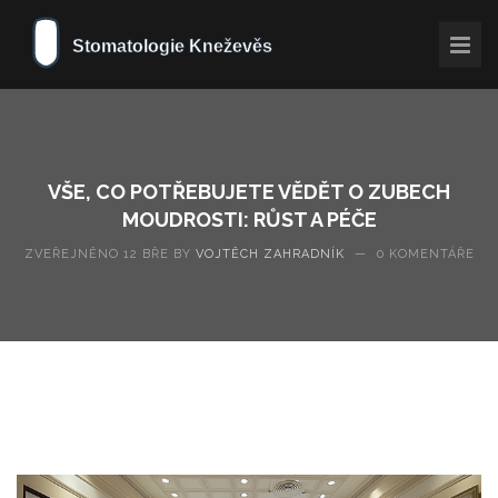
VŠE, CO POTŘEBUJETE VĚDĚT O ZUBECH
MOUDROSTI: RŮST A PÉČE
ZVEŘEJNĚNO 12 BŘE BY
VOJTĚCH ZAHRADNÍK
—
0 KOMENTÁŘE