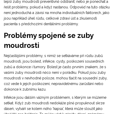
lepší zuby moudrosti preventivně odstranit, nebo je ponechat a
řešit problémy, pokud a když nastanou. Odpověď na tuto otázku
není jednoduchá a závisí na mnoha individuálních faktorech, jako
jsou například úhel růstu, celkové zdraví úst a zkušenosti
pacienta s předchozími dentálními problémy.
Problémy spojené se zuby
moudrosti
Nejčastějšími problémy, s nimiž se setkáváme při růstu zubů
moudrosti, jsou bolest, infekce, cysty, poškození sousedních
zubů a dokonce i tumory. Bolest je často prvním znakem, že s
vašimi zuby moudrosti něco není v pořádku. Pokud jsou zuby
moudrosti v nevhodné poloze, mohou tlačit na sousední zuby,
což vede k jejich poškození, nepravidelnému zarůstání nebo
dokonce k zubnímu kazu.
Infekce jsou dalším vážným problémem, s kterým se můžeme
setkat. Když zub moudrosti nedokáže plně propuknout skrze
dáseň, vytváří se kolem něho 'kapsa', která může sloužit jako