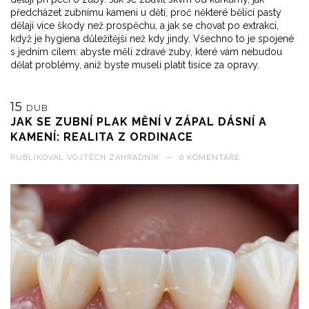
předcházet zubnímu kameni u dětí, proč některé bělící pasty
dělají více škody než prospěchu, a jak se chovat po extrakci,
když je hygiena důležitější než kdy jindy. Všechno to je spojené
s jedním cílem: abyste měli zdravé zuby, které vám nebudou
dělat problémy, aniž byste museli platit tisíce za opravy.
15
DUB
JAK SE ZUBNÍ PLAK MĚNÍ V ZÁPAL DÁSNÍ A
KAMENÍ: REALITA Z ORDINACE
PUBLIKOVAL
VOJTĚCH ZAHRADNÍK
—
0 KOMENTÁŘE