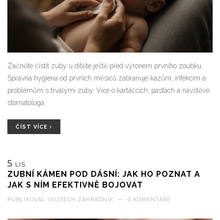
Začněte čistit zuby u dítěte ještě před výronem prvního zoubku.
Správná hygiena od prvních měsíců zabraňuje kazům, infekcím a
problémům s trvalými zuby. Více o kartáčcích, pastách a návštěvě
stomatologa.
ČÍST VÍCE
5
LIS
ZUBNÍ KÁMEN POD DÁSNÍ: JAK HO POZNAT A
JAK S NÍM EFEKTIVNĚ BOJOVAT
PUBLIKOVAL
VOJTĚCH ZAHRADNÍK
—
0 KOMENTÁŘE