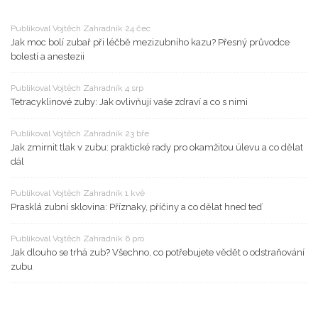
Publikoval Vojtěch Zahradník 24 čec
Jak moc bolí zubař při léčbě mezizubního kazu? Přesný průvodce
bolestí a anestezii
Publikoval Vojtěch Zahradník 4 srp
Tetracyklinové zuby: Jak ovlivňují vaše zdraví a co s nimi
Publikoval Vojtěch Zahradník 23 bře
Jak zmirnit tlak v zubu: praktické rady pro okamžitou úlevu a co dělat
dál
Publikoval Vojtěch Zahradník 1 kvě
Prasklá zubní sklovina: Příznaky, příčiny a co dělat hned teď
Publikoval Vojtěch Zahradník 6 pro
Jak dlouho se trhá zub? Všechno, co potřebujete vědět o odstraňování
zubu