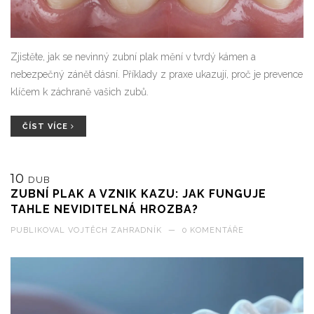
Zjistěte, jak se nevinný zubní plak mění v tvrdý kámen a
nebezpečný zánět dásní. Příklady z praxe ukazují, proč je prevence
klíčem k záchraně vašich zubů.
ČÍST VÍCE
10
DUB
ZUBNÍ PLAK A VZNIK KAZU: JAK FUNGUJE
TAHLE NEVIDITELNÁ HROZBA?
PUBLIKOVAL
VOJTĚCH ZAHRADNÍK
—
0 KOMENTÁŘE