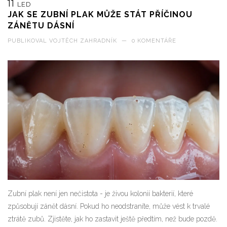
11
LED
JAK SE ZUBNÍ PLAK MŮŽE STÁT PŘÍČINOU
ZÁNĚTU DÁSNÍ
PUBLIKOVAL
VOJTĚCH ZAHRADNÍK
—
0 KOMENTÁŘE
Zubní plak není jen nečistota - je živou kolonií bakterií, které
způsobují zánět dásní. Pokud ho neodstraníte, může vést k trvalé
ztrátě zubů. Zjistěte, jak ho zastavit ještě předtím, než bude pozdě.