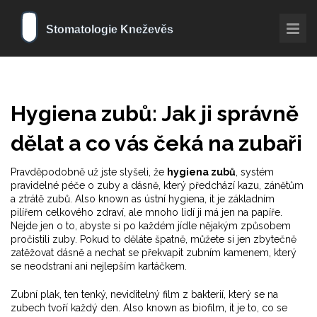
Hygiena zubů: Jak ji správně
dělat a co vás čeká na zubaři
Pravděpodobně už jste slyšeli, že
hygiena zubů
,
systém
pravidelné péče o zuby a dásně, který předchází kazu, zánětům
a ztrátě zubů
. Also known as
ústní hygiena
, it je základním
pilířem celkového zdraví, ale mnoho lidí ji má jen na papíře.
Nejde jen o to, abyste si po každém jídle nějakým způsobem
pročistili zuby. Pokud to děláte špatně, můžete si jen zbytečně
zatěžovat dásně a nechat se překvapit zubním kamenem, který
se neodstraní ani nejlepším kartáčkem.
Zubní plak
,
ten tenký, neviditelný film z bakterií, který se na
zubech tvoří každý den
. Also known as
biofilm
, it je to, co se