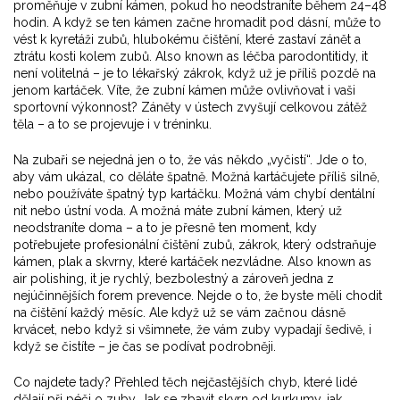
proměňuje v zubní kámen, pokud ho neodstraníte během 24–48
hodin. A když se ten kámen začne hromadit pod dásní, může to
vést k
kyretáži zubů
,
hlubokému čištění, které zastaví zánět a
ztrátu kosti kolem zubů
. Also known as
léčba parodontitidy
, it
není volitelná – je to lékařský zákrok, když už je příliš pozdě na
jenom kartáček.
Víte, že zubní kámen může ovlivňovat i vaši
sportovní výkonnost? Záněty v ústech zvyšují celkovou zátěž
těla – a to se projevuje i v tréninku.
Na zubaři se nejedná jen o to, že vás někdo „vyčistí“. Jde o to,
aby vám ukázal, co děláte špatně. Možná kartáčujete příliš silně,
nebo používáte špatný typ kartáčku. Možná vám chybí dentální
nit nebo ústní voda. A možná máte zubní kámen, který už
neodstraníte doma – a to je přesně ten moment, kdy
potřebujete
profesionální čištění zubů
,
zákrok, který odstraňuje
kámen, plak a skvrny, které kartáček nezvládne
. Also known as
air polishing
, it je rychlý, bezbolestný a zároveň jedna z
nejúčinnějších forem prevence.
Nejde o to, že byste měli chodit
na čištění každý měsíc. Ale když už se vám začnou dásně
krvácet, nebo když si všimnete, že vám zuby vypadají šedivě, i
když se čistíte – je čas se podívat podrobněji.
Co najdete tady? Přehled těch nejčastějších chyb, které lidé
dělají při péči o zuby. Jak se zbavit skvrn od kurkumy, jak