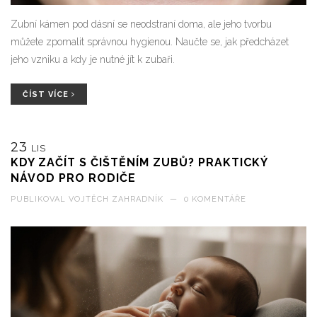
Zubní kámen pod dásní se neodstraní doma, ale jeho tvorbu
můžete zpomalit správnou hygienou. Naučte se, jak předcházet
jeho vzniku a kdy je nutné jít k zubaři.
ČÍST VÍCE
23
LIS
KDY ZAČÍT S ČIŠTĚNÍM ZUBŮ? PRAKTICKÝ
NÁVOD PRO RODIČE
PUBLIKOVAL
VOJTĚCH ZAHRADNÍK
—
0 KOMENTÁŘE