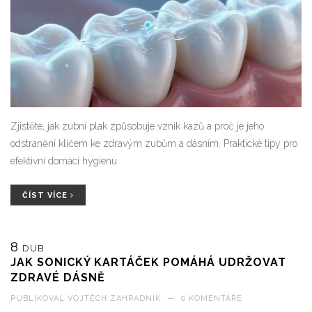
Zjistěte, jak zubní plak způsobuje vznik kazů a proč je jeho
odstranění klíčem ke zdravým zubům a dásním. Praktické tipy pro
efektivní domácí hygienu.
ČÍST VÍCE
8
DUB
JAK SONICKÝ KARTÁČEK POMÁHÁ UDRŽOVAT
ZDRAVÉ DÁSNĚ
PUBLIKOVAL
VOJTĚCH ZAHRADNÍK
—
0 KOMENTÁŘE