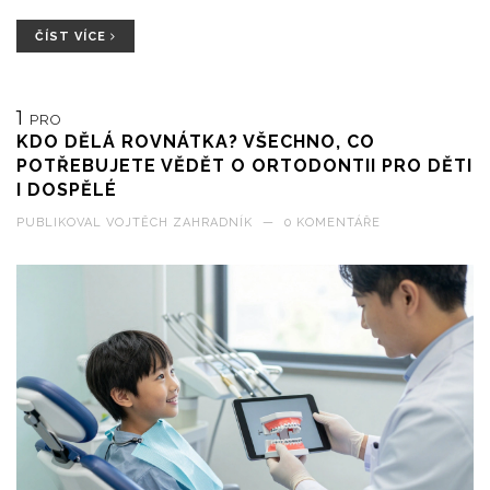
ČÍST VÍCE
1
PRO
KDO DĚLÁ ROVNÁTKA? VŠECHNO, CO
POTŘEBUJETE VĚDĚT O ORTODONTII PRO DĚTI
I DOSPĚLÉ
PUBLIKOVAL
VOJTĚCH ZAHRADNÍK
—
0 KOMENTÁŘE