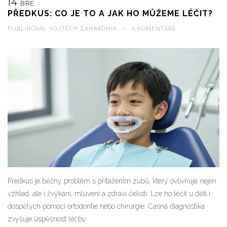
14
BŘE
PŘEDKUS: CO JE TO A JAK HO MŮŽEME LÉČIT?
PUBLIKOVAL
VOJTĚCH ZAHRADNÍK
—
0 KOMENTÁŘE
Předkus je běžný problém s přitažením zubů, který ovlivňuje nejen
vzhled, ale i žvýkání, mluvení a zdraví čelisti. Lze ho léčit u dětí i
dospělých pomocí ortodontie nebo chirurgie. Časná diagnostika
zvyšuje úspěšnost léčby.