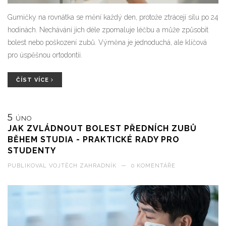
Gumičky na rovnátka se mění každý den, protože ztrácejí sílu po 24
hodinách. Nechávání jich déle zpomaluje léčbu a může způsobit
bolest nebo poškození zubů. Výměna je jednoduchá, ale klíčová
pro úspěšnou ortodontii.
ČÍST VÍCE
5
ÚNO
JAK ZVLÁDNOUT BOLEST PŘEDNÍCH ZUBŮ
BĚHEM STUDIA - PRAKTICKÉ RADY PRO
STUDENTY
PUBLIKOVAL
VOJTĚCH ZAHRADNÍK
—
0 KOMENTÁŘE