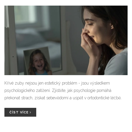
Křivé zuby nejsou jen estetický problém - jsou výsledkem
psychologického zatížení. Zjistěte, jak psychologie pomáhá
překonat strach, získat sebevědomí a uspět v ortodontické léčbě.
ČÍST VÍCE