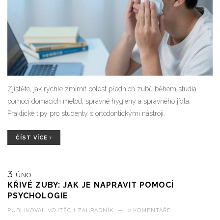
Zjistěte, jak rychle zmírnit bolest předních zubů během studia
pomocí domácích metod, správné hygieny a správného jídla.
Praktické tipy pro studenty s ortodontickými nástroji.
ČÍST VÍCE
3
ÚNO
KŘIVÉ ZUBY: JAK JE NAPRAVIT POMOCÍ
PSYCHOLOGIE
PUBLIKOVAL
VOJTĚCH ZAHRADNÍK
—
0 KOMENTÁŘE