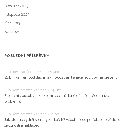
prosince 2025
listopadu 2025
října 2025
září 2025
POSLEDNÍ PŘÍSPĚVKY
Publikoval Vojtěch Zahradník 9 úno
Zubní kámen pod dásní: jak ho odstranit a jaké jsou tipy na prevenci
Publikoval Vojtěch Zahradník 25 úno
Efektivní způsoby, jak zklidnit podrážděné dásně a předcházet
problémům
Publikoval Vojtěch Zahradník 21 bře
Jak dlouho vydrží sonický kartáček? Všechno, co potřebujete vědět o
životnosti a nákladech