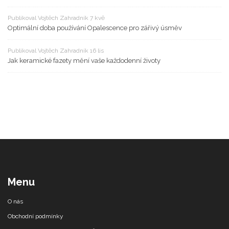
Publikoval Vojtěch Zahradník 7 kvě
Optimální doba používání Opalescence pro zářivý úsměv
Publikoval Vojtěch Zahradník 16 lis
Jak keramické fazety mění vaše každodenní životy
Menu
O nás
Obchodní podmínky