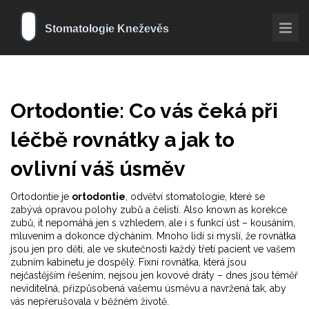
Ortodontie: Co vás čeká při
léčbě rovnátky a jak to
ovlivní váš úsměv
Ortodontie je
ortodontie
,
odvětví stomatologie, které se
zabývá opravou polohy zubů a čelistí
. Also known as
korekce
zubů
, it
nepomáhá jen s vzhledem, ale i s funkcí úst – kousáním,
mluvením a dokonce dýcháním
.
Mnoho lidí si myslí, že rovnátka
jsou jen pro děti, ale ve skutečnosti každý třetí pacient ve vašem
zubním kabinetu je dospělý. Fixní rovnátka, která jsou
nejčastějším řešením, nejsou jen kovové dráty – dnes jsou téměř
neviditelná, přizpůsobená vašemu úsměvu a navržená tak, aby
vás nepřerušovala v běžném životě.