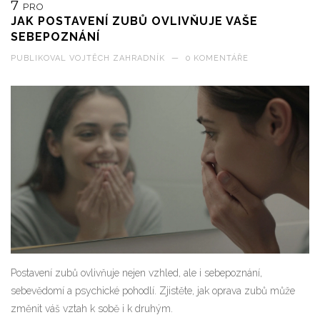
7
PRO
JAK POSTAVENÍ ZUBŮ OVLIVŇUJE VAŠE
SEBEPOZNÁNÍ
PUBLIKOVAL
VOJTĚCH ZAHRADNÍK
—
0 KOMENTÁŘE
Postavení zubů ovlivňuje nejen vzhled, ale i sebepoznání,
sebevědomí a psychické pohodlí. Zjistěte, jak oprava zubů může
změnit váš vztah k sobě i k druhým.