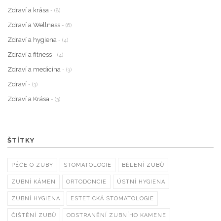
Zdraví a krása
- (8)
Zdraví a Wellness
- (6)
Zdraví a hygiena
- (4)
Zdraví a fitness
- (4)
Zdraví a medicína
- (3)
Zdraví
- (3)
Zdraví a Krása
- (3)
ŠTÍTKY
PÉČE O ZUBY
STOMATOLOGIE
BĚLENÍ ZUBŮ
ZUBNÍ KÁMEN
ORTODONCIE
ÚSTNÍ HYGIENA
ZUBNÍ HYGIENA
ESTETICKÁ STOMATOLOGIE
ČIŠTĚNÍ ZUBŮ
ODSTRANĚNÍ ZUBNÍHO KAMENE