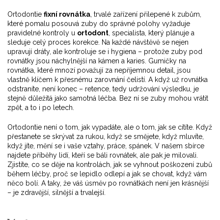
Ortodontie
fixní rovnátka
,
trvalé zařízení přilepené k zubům,
které pomalu posouvá zuby do správné polohy
vyžaduje
pravidelné kontroly u
ortodont
,
specialista, který plánuje a
sleduje celý proces korekce
. Na každé návštěvě se nejen
upravují dráty, ale kontroluje se i hygiena – protože zuby pod
rovnátky jsou náchylnější na kámen a karies. Gumičky na
rovnátka, které mnozí považují za nepříjemnou detail, jsou
vlastně klíčem k přesnému zarovnání čelistí. A když už rovnátka
odstraníte, není konec – retence, tedy udržování výsledku, je
stejně důležitá jako samotná léčba. Bez ní se zuby mohou vrátit
zpět, a to i po letech.
Ortodontie není o tom, jak vypadáte, ale o tom, jak se cítíte. Když
přestanete se skrývat za rukou, když se smějete, když mluvíte,
když jíte, mění se i vaše vztahy, práce, spánek. V našem sbírce
najdete příběhy lidí, kteří se báli rovnátek, ale pak je milovali.
Zjistíte, co se děje na kontrolách, jak se vyhnout poškození zubů
během léčby, proč se lepidlo odlepí a jak se chovat, když vám
něco bolí. A taky, že váš úsměv po rovnátkách není jen krásnější
– je zdravější, silnější a trvalejší.