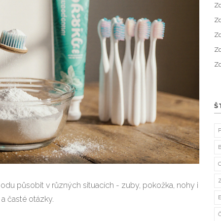
Zd
Zd
Zd
Zd
Zd
Š
 sodu působit v různých situacích - zuby, pokožka, nohy i
 a časté otázky.