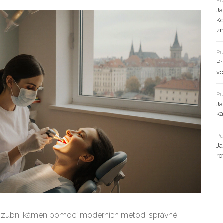
Pu
Ja
Ko
z
Pu
Pr
vo
Pu
Ja
ka
Pu
Ja
ro
it zubní kámen pomocí moderních metod, správné