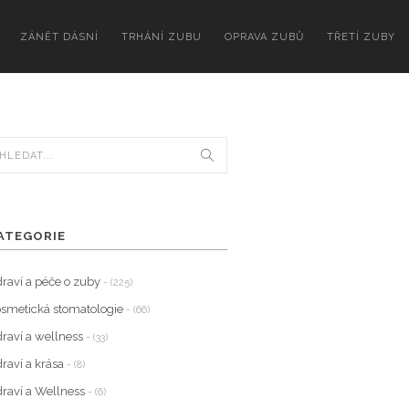
ZÁNĚT DÁSNÍ
TRHÁNÍ ZUBU
OPRAVA ZUBŮ
TŘETÍ ZUBY
ATEGORIE
raví a péče o zuby
- (225)
smetická stomatologie
- (66)
raví a wellness
- (33)
raví a krása
- (8)
raví a Wellness
- (6)