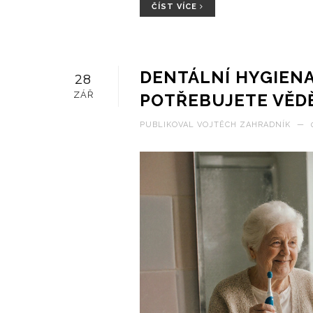
ČÍST VÍCE
DENTÁLNÍ HYGIENA
28
ZÁŘ
POTŘEBUJETE VĚD
PUBLIKOVAL
VOJTĚCH ZAHRADNÍK
—