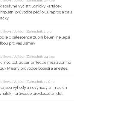
blikoval Vojtěch Zahradník 27 kvě
k správně vyčistit Sonicky kartáček:
mpletní průvodce péčí o Curaprox a další
načky
blikoval Vojtěch Zahradník 1 pro
oč je Opalescence zubní bělení nejlepší
lbou pro váš úsměv
blikoval Vojtěch Zahradník 24 čec
k moc bolí zubař při léčbě mezizubního
zu? Přesný průvodce bolestí a anestezii
blikoval Vojtěch Zahradník 17 úno
ké jsou výhody a nevýhody snímacích
vnátek - průvodce pro dospělé i děti