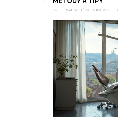
METODY A TIPY
PUBLIKOVAL
VOJTĚCH ZAHRADNÍK
—