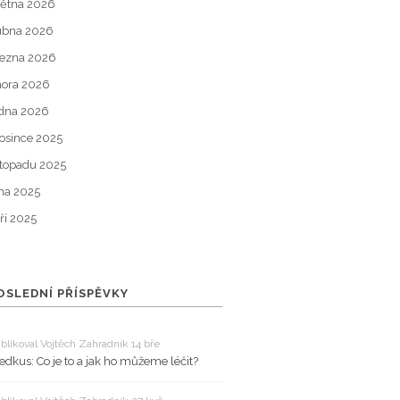
ětna 2026
ubna 2026
ezna 2026
ora 2026
dna 2026
osince 2025
stopadu 2025
jna 2025
ří 2025
OSLEDNÍ PŘÍSPĚVKY
blikoval Vojtěch Zahradník 14 bře
edkus: Co je to a jak ho můžeme léčit?