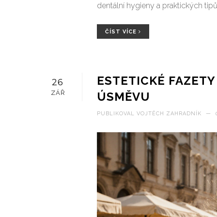
dentální hygieny a praktických tip
ČÍST VÍCE
ESTETICKÉ FAZETY
26
ZÁŘ
ÚSMĚVU
PUBLIKOVAL
VOJTĚCH ZAHRADNÍK
—