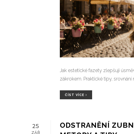
Jak estetické fazety zlepšují úsmě
zákrokem. Praktické tipy, srovnání
ČÍST VÍCE
ODSTRANĚNÍ ZUBN
25
ZÁŘ