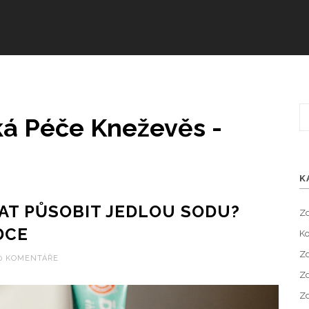
á Péče Kneževěs -
K
AT PŮSOBIT JEDLOU SODU?
Zd
DCE
Ko
Zd
0 KOMENTÁŘE
Zd
Zd