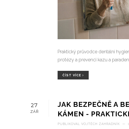
Praktický průvodce dentální hygieno
protézy a prevenci kazu a paraden
ČÍST VÍCE
JAK BEZPEČNĚ A B
27
ZÁŘ
KÁMEN - PRAKTICK
PUBLIKOVAL
VOJTĚCH ZAHRADNÍK
—