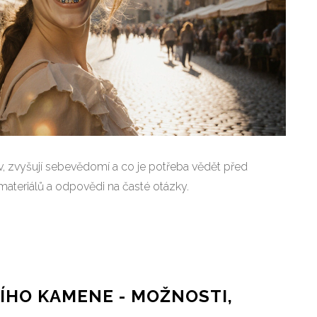
v, zvyšují sebevědomí a co je potřeba vědět před
 materiálů a odpovědi na časté otázky.
ÍHO KAMENE - MOŽNOSTI,