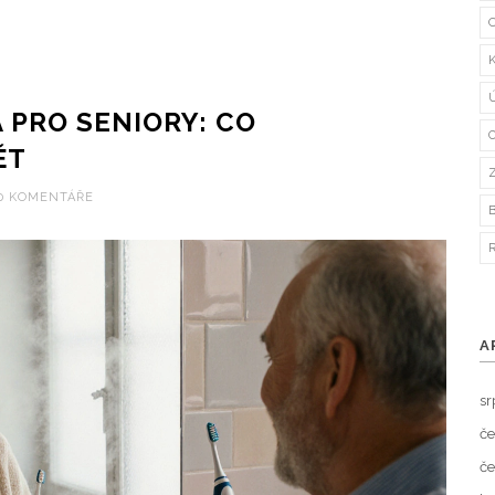
 PRO SENIORY: CO
ĚT
0 KOMENTÁŘE
A
sr
če
če