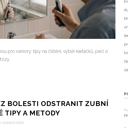
kv
d
bř
ún
le
pr
u pro seniory: tipy na čištění, výběr kartáčků, péči o
li
tózy.
ří
zá
P
EZ BOLESTI ODSTRANIT ZUBNÍ
Pu
É TIPY A METODY
Př
0 KOMENTÁŘE